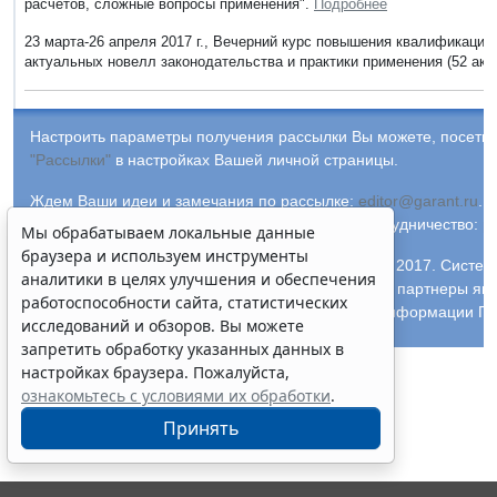
расчетов, сложные вопросы применения".
Подробнее
23 марта-26 апреля 2017 г., Вечерний курс повышения квалификации
актуальных новелл законодательства и практики применения (52 ак. 
Настроить параметры получения рассылки Вы можете, посетив
"Рассылки"
в настройках Вашей личной страницы.
Ждем Ваши идеи и замечания по рассылке:
editor@garant.ru
.
Р
рассылке:
adv@garant.ru
.
Информационное сотрудничество:
p
Мы обрабатываем локальные данные
браузера и используем инструменты
© ООО "НПП "ГАРАНТ-СЕРВИС-УНИВЕРСИТЕТ", 2017. Систем
аналитики в целях улучшения и обеспечения
выпускается с 1990 года. Компания "Гарант" и ее партнеры яв
работоспособности сайта, статистических
участниками Российской ассоциации правовой информации ГА
исследований и обзоров. Вы можете
запретить обработку указанных данных в
настройках браузера. Пожалуйста,
ознакомьтесь с условиями их обработки
.
Принять