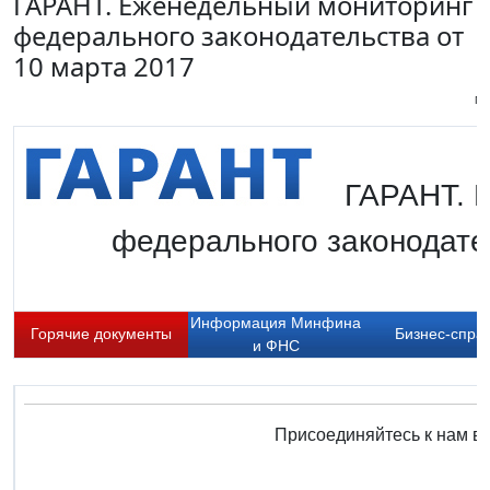
ГАРАНТ. Еженедельный мониторинг
федерального законодательства от
10 марта 2017
Пи
ГАРАНТ. 
федерального законодате
Информация Минфина
Горячие документы
Бизнес-спра
и ФНС
Присоединяйтесь к нам в