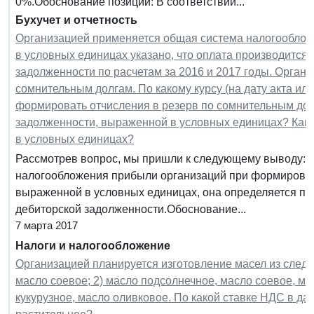
0%.Обоснование позиции: В соответствии...
Бухучет и отчетность
Организацией применяется общая система налогообложе
в условных единицах указано, что оплата производится 
задолженности по расчетам за 2016 и 2017 годы. Органи
сомнительным долгам. По какому курсу (на дату акта или
формировать отчисления в резерв по сомнительным долг
задолженности, выраженной в условных единицах? Како
в условных единицах?
Рассмотрев вопрос, мы пришли к следующему выводу: В 
налогообложения прибыли организаций при формирован
выраженной в условных единицах, она определяется по
дебиторской задолженности.Обоснование...
7 марта 2017
Налоги и налогообложение
Организацией планируется изготовление масел из след
масло соевое; 2) масло подсолнечное, масло соевое, ма
кукурузное, масло оливковое. По какой ставке НДС в да