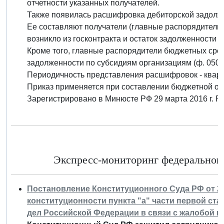
отчетности указанных получателей.
Также появилась расшифровка дебиторской задолже
Ее составляют получатели (главные распорядители)
возникло из госконтракта и остаток задолженности п
Кроме того, главные распорядители бюджетных ср
задолженности по субсидиям организациям (ф. 0503
Периодичность представления расшифровок - кварт
Приказ применяется при составлении бюджетной отче
Зарегистрировано в Минюсте РФ 29 марта 2016 г. 
Экспресс-мониторинг федерального 
Постановление Конституционного Суда РФ от 29 м
конституционности пункта "а" части первой ста
дел Российской Федерации в связи с жалобой г