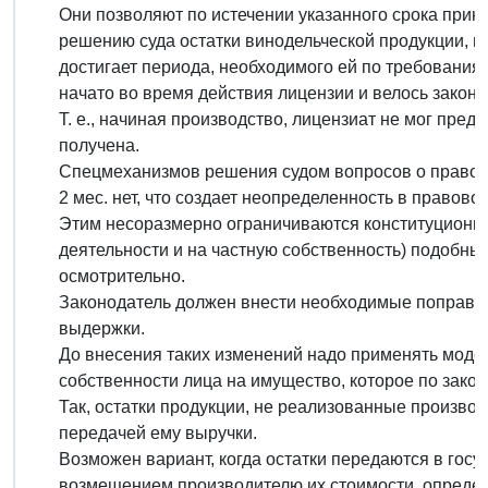
Они позволяют по истечении указанного срока прин
решению суда остатки винодельческой продукции, в
достигает периода, необходимого ей по требования
начато во время действия лицензии и велось законн
Т. е., начиная производство, лицензиат не мог предп
получена.
Спецмеханизмов решения судом вопросов о правов
2 мес. нет, что создает неопределенность в правово
Этим несоразмерно ограничиваются конституционн
деятельности и на частную собственность) подобны
осмотрительно.
Законодатель должен внести необходимые поправки
выдержки.
До внесения таких изменений надо применять моде
собственности лица на имущество, которое по зако
Так, остатки продукции, не реализованные производ
передачей ему выручки.
Возможен вариант, когда остатки передаются в гос
возмещением производителю их стоимости, определе