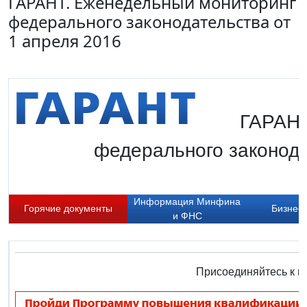
ГАРАНТ. Еженедельный мониторинг
федерального законодательства от
1 апреля 2016
ГАРАНТ
федерального законода
Информация Минфина
Горячие документы
Бизнес-
и ФНС
Присоединяйтесь к н