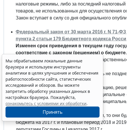
налоговые режимы, либо за последний налоговый п
товаров, не использованных для осуществления оп
Закон вступает в силу со дня официального опублик
Федеральный закон от 30 марта 2016 г. N 71-ФЗ
пункта 2 статьи 179 Бюджетного кодекса Росси
Изменен срок приведения в текущем году госу
соответствие с законом (решением) о бюджете.
Закон касается срока приведения государственных 
Мы обрабатываем локальные данные
браузера и используем инструменты
(решением) о бюджете.
аналитики в целях улучшения и обеспечения
Согласно БК РФ это необходимо сделать не позднее 
работоспособности сайта, статистических
бюджете (т. е. до 1 апреля 2016 г.).
исследований и обзоров. Вы можете
Учитывая сложную экономическую ситуацию, решено 
запретить обработку указанных данных в
нормы. В текущем году регионы и муниципальные о
настройках браузера. Пожалуйста,
сроки приведения государственных (муниципальных)
ознакомьтесь с условиями их обработки
.
бюджете.
Принять
Что касается федеральных госпрограмм, то они буд
бюджета на 2017 г. и плановый период 2018 и 2019 г
депутатами Госдумы в I квартале 2017 г.