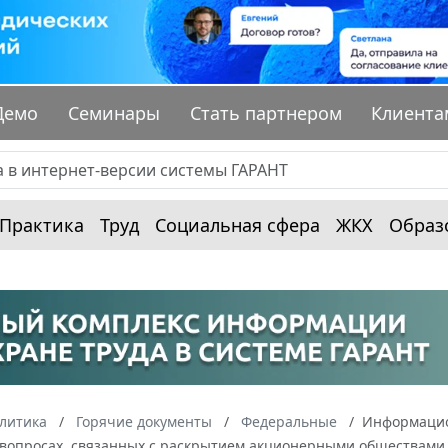
Демо
Семинары
Стать партнером
Клиента
Практика
Труд
Социальная сфера
ЖКХ
Образ
алитика
Горячие документы
Федеральные
Информацион
вопросах, связанных с раскрытием акционерными обществами го