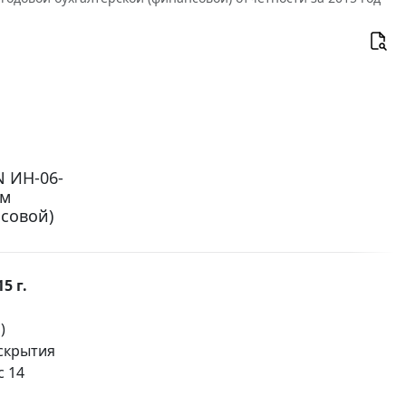
N ИН-06-
ем
совой)
5 г.
)
аскрытия
с 14