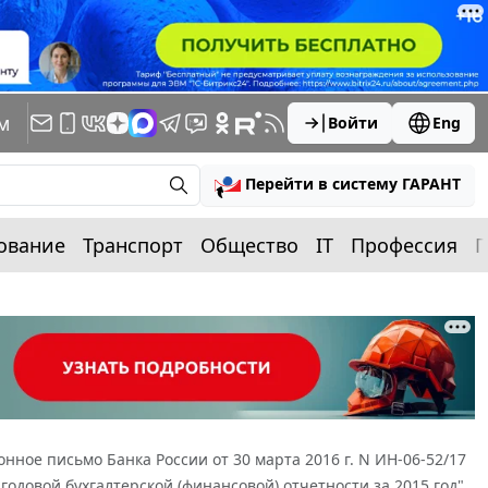
м
Войти
Eng
Перейти в систему ГАРАНТ
ование
Транспорт
Общество
IT
Профессия
П
ное письмо Банка России от 30 марта 2016 г. N ИН-06-52/17
довой бухгалтерской (финансовой) отчетности за 2015 год"