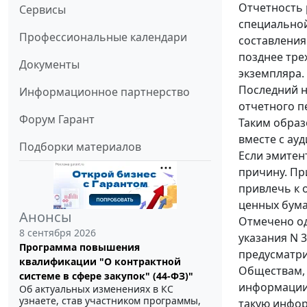
Отчетность р
Сервисы
специальной
Профессиональные календари
составления
позднее тре
Документы
экземпляра.
Последний н
Информационное партнерство
отчетного п
Форум Гарант
Таким образ
вместе с ау
Подборки материалов
Если эмитен
причину. Пр
привлечь к 
ценных бума
Анонсы
Отмечено од
8 сентября 2026
указания N 
Программа повышения
предусматри
квалификации "О контрактной
Обществам, 
системе в сфере закупок" (44-ФЗ)"
информации 
Об актуальных изменениях в КС
узнаете, став участником программы,
такую инфор