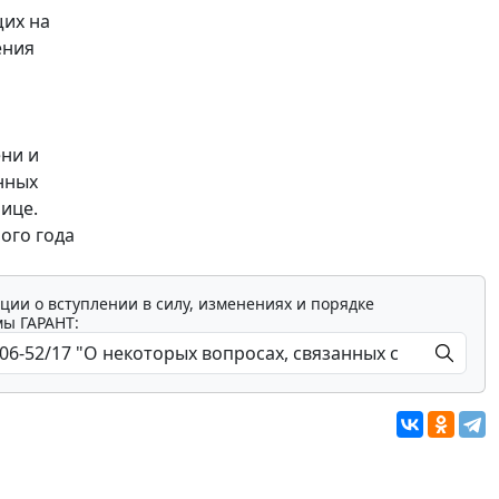
щих на
ения
ни и
нных
ице.
ого года
ции о вступлении в силу, изменениях и порядке
мы ГАРАНТ: