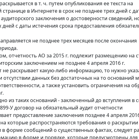
аскрывается в т. ч. путем опубликования ее текста на
 странице в Интернете в срок не позднее трех дней с д
 аудиторского заключения о достоверности сведений, н
х дней с даты истечения срока предоставления обязате
аправляется не позднее трех месяцев после окончания
ериода.
ом, отчетность АО за 2015 г. подлежит размещению на 
диторским заключением не позднее 4 апреля 2016 г.
т не раскрывает какую-либо информацию, то нужно указ
и отсутствии данных без достаточных на то оснований м
ответственности, а также установить ограничения на о
г.
но из таких оснований - заключенный до вступления в с
3899-У договор на обязательный аудит отчетности
вает предоставление заключения позднее 4 апреля 2016
на которые распространяются требования о раскрытии
в форме сообщений о существенных фактах, следует р
мацию в форме и порядке, которые предусмотрены для