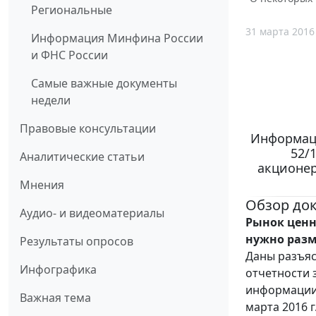
Региональные
31 марта 2016
Информация Минфина России
и ФНС России
Самые важные документы
недели
Правовые консультации
Информаци
52/
Аналитические статьи
акционер
Мнения
Обзор до
Аудио- и видеоматериалы
Рынок ценны
нужно разме
Результаты опросов
Даны разъяс
Инфографика
отчетности 
информации 
Важная тема
марта 2016 г.