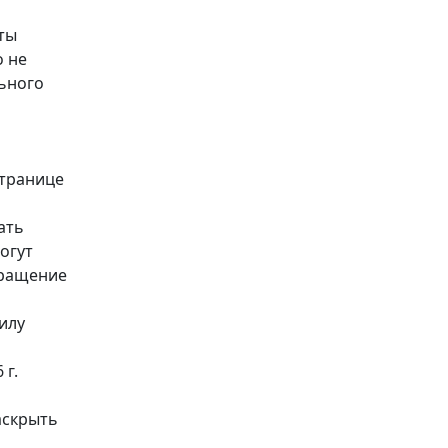
аты
о не
льного
странице
ать
огут
бращение
илу
 г.
аскрыть