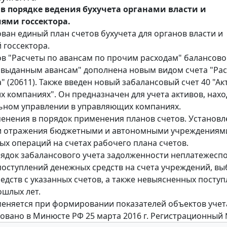
в порядке ведения бухучета органами власти и
ями госсектора.
ван единый план счетов бухучета для органов власти и
 госсектора.
ов "Расчеты по авансам по прочим расходам" балансово
 выданным авансам" дополнена новым видом счета "Ра
" (20611). Также введен новый забалансовый счет 40 "Ак
 компаниях". Он предназначен для учета активов, нах
ьном управлении в управляющих компаниях.
енения в порядок применения планов счетов. Установ
и отражения бюджетными и автономными учреждениям
ых операций на счетах рабочего плана счетов.
ядок забалансового учета задолженности неплатежесп
поступлений денежных средств на счета учреждений, в
едств с указанных счетов, а также невыясненных посту
шлых лет.
еняется при формировании показателей объектов учета 
овано в Минюсте РФ 25 марта 2016 г. Регистрационный 