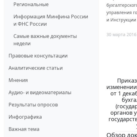
Региональные
бухгалтерског
управления г
Информация Минфина России
и Инструкции
и ФНС России
30 марта 2016
Самые важные документы
недели
Правовые консультации
Аналитические статьи
Приказ
Мнения
изменении
Аудио- и видеоматериалы
от 1 дека
бухга
Результаты опросов
(госуда
органов 
Инфографика
государст
Важная тема
Обзор до