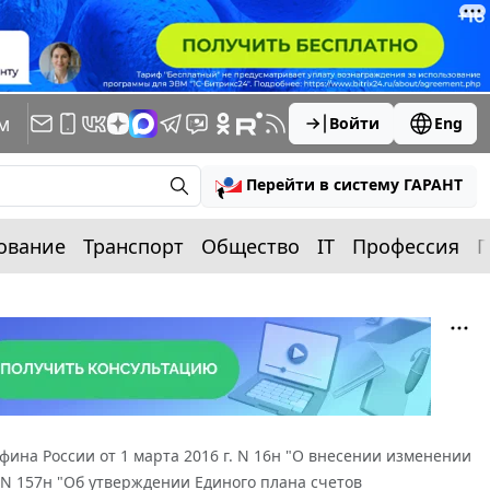
м
Войти
Eng
Перейти в систему ГАРАНТ
ование
Транспорт
Общество
IT
Профессия
П
ина России от 1 марта 2016 г. N 16н "О внесении изменении
 N 157н "Об утверждении Единого плана счетов