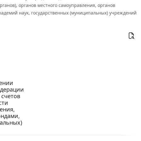
органов), органов местного самоуправления, органов
адемий наук, государственных (муниципальных) учреждений
сении
едерации
 счетов
сти
ения,
ондами,
пальных)