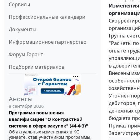
Сервисы
Изменения 
организаци
Профессиональные календари
Скорректиро
организаций
Документы
Группа счет
Информационное партнерство
"Расчеты по
оплате труда
Форум Гарант
управляющих
в доверител
Подборки материалов
Внесены изм
особенност
хозяйственн
Уточнен пор
Анонсы
дебиторов, 
8 сентября 2026
денежных ср
Программа повышения
бюджета про
квалификации "О контрактной
Приказ прим
системе в сфере закупок" (44-ФЗ)"
Об актуальных изменениях в КС
Зарегистрир
узнаете, став участником программы,