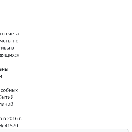
го счета
счеты по
тивы в
одящихся
лены
и
особных
ыбытий
плений
в 2016 г.
№ 41570.