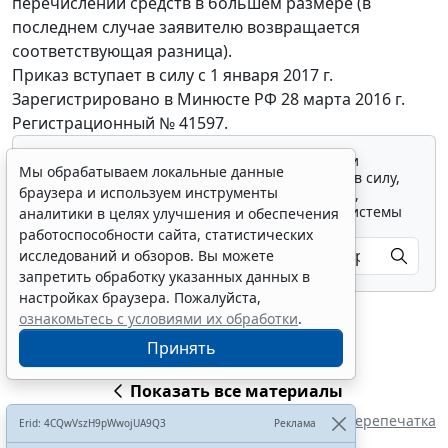
перечислении средств в большем размере (в
последнем случае заявителю возвращается
соответствующая разница).
Приказ вступает в силу с 1 января 2017 г.
Зарегистрировано в Минюсте РФ 28 марта 2016 г.
Регистрационный № 41597.
Для просмотра актуального текста документа и
Мы обрабатываем локальные данные
получения полной информации о вступлении в силу,
браузера и используем инструменты
изменениях и порядке применения документа,
воспользуйтесь поиском в Интернет-версии системы
аналитики в целях улучшения и обеспечения
ГАРАНТ:
работоспособности сайта, статистических
исследований и обзоров. Вы можете
запретить обработку указанных данных в
настройках браузера. Пожалуйста,
ознакомьтесь с условиями их обработки
.
Принять
Показать все материалы
Перепечатка
Erid: 4CQwVszH9pWwojUA9Q3
Реклама