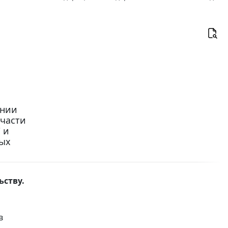
ении
 части
 и
ных
ьству.
в