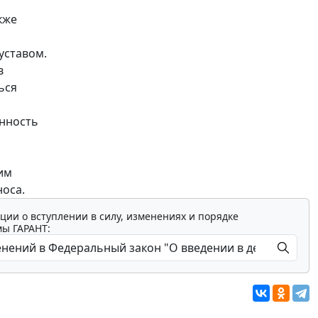
кже
уставом.
в
ься
енность
им
оса.
ции о вступлении в силу, изменениях и порядке
мы ГАРАНТ: