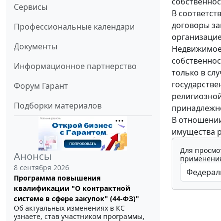
собственнос
Сервисы
В соответст
договоры за
Профессиональные календари
организацие
Документы
Недвижимое 
собственнос
Информационное партнерство
только в сл
государстве
Форум Гарант
религиозно
Подборки материалов
принадлежн
В отношении
имущества р
Для просмо
Анонсы
применения
8 сентября 2026
Программа повышения
квалификации "О контрактной
системе в сфере закупок" (44-ФЗ)"
Об актуальных изменениях в КС
узнаете, став участником программы,