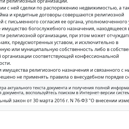
ти религиозных организаций.
вии с ней сделки по распоряжению недвижимостью, а та
йма и кредитные договоры совершаются религиозной
й с письменного согласия ее органа, уполномоченного 
имущество богослужебного назначения, находящееся 
ти религиозной организации, при этом может отчуждат
учаях, предусмотренных уставом, и исключительно в
нную или муниципальную собственность либо в собств
й организации соответствующей конфессиональной
ости.
 имущества религиозного назначения и связанного с н
ешено не применять правила о внесудебном порядке сн
тра актуального текста документа и получения полной информа
 документа, воспользуйтесь поиском в Интернет-версии систе