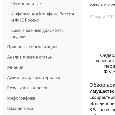
Региональные
совести и о 
Информация Минфина России
30 марта 2016
и ФНС России
Самые важные документы
недели
Правовые консультации
Федера
Аналитические статьи
изменен
перв
Мнения
Феде
Аудио- и видеоматериалы
Обзор до
Результаты опросов
Имущество 
Скорректиро
Инфографика
объединени
Важная тема
В Закон вве