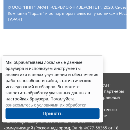
© ООО "НПП "ГАРАНТ-СЕРВИС-УНИВЕРСИТЕТ", 2020. Система 
Компания "Гарант" и ее партнеры являются участниками Рос
ГАРАНТ.
Мы обрабатываем локальные данные
браузера и используем инструменты
аналитики в целях улучшения и обеспечения
работоспособности сайта, статистических
© ООО "НПП "ГАРАНТ-СЕРВИС", 2026. Система ГАРАНТ
исследований и обзоров. Вы можете
выпускается с 1990 года. Компания "Гарант" и ее партнеры
запретить обработку указанных данных в
являются участниками Российской ассоциации правовой
настройках браузера. Пожалуйста,
информации ГАРАНТ.
ознакомьтесь с условиями их обработки
.
Портал ГАРАНТ.РУ зарегистрирован в качестве сетевого
Принять
издания Федеральной службой по надзору в сфере
связи,информационных технологий и массовых
коммуникаций (Роскомнадзором), Эл № ФС77-58365 от 18