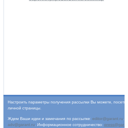
Настроить параметры получения рассылки Вы можете, посети
личной страницы.
Ждем Ваши идеи и замечания по рассылке:
editor@garant.ru
.
Р
adv@garant.ru
.
Информационное сотрудничество:
press@garan