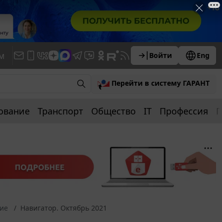
м
Войти
Eng
Перейти в систему ГАРАНТ
ование
Транспорт
Общество
IT
Профессия
П
ние
Навигатор. Октябрь 2021