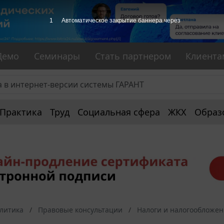
1
Автоматическое закрытие баннера через
Демо
Семинары
Стать партнером
Клиента
Практика
Труд
Социальная сфера
ЖКХ
Образ
алитика
Правовые консультации
Налоги и налогообложе