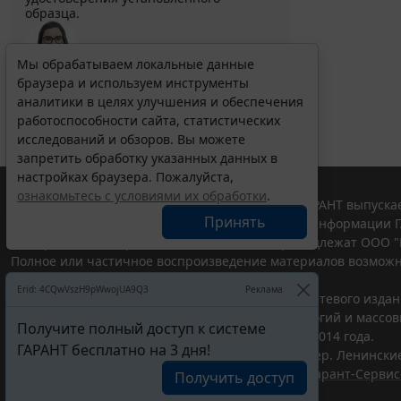
образца.
Мы обрабатываем локальные данные
Выберите тему программы повышения квалификации
браузера и используем инструменты
для юристов ...
аналитики в целях улучшения и обеспечения
работоспособности сайта, статистических
исследований и обзоров. Вы можете
запретить обработку указанных данных в
настройках браузера. Пожалуйста,
ознакомьтесь с условиями их обработки
.
© ООО "НПП "ГАРАНТ-СЕРВИС", 2026. Система ГАРАНТ выпускае
Принять
участниками Российской ассоциации правовой информации Г
Все права на материалы сайта ГАРАНТ.РУ принадлежат ООО "
Полное или частичное воспроизведение материалов возможн
Правила использования портала.
Erid: 4CQwVszH9pWwojUA9Q3
Реклама
Портал ГАРАНТ.РУ зарегистрирован в качестве сетевого изда
надзору в сфере связи,информационных технологий и массо
Получите полный доступ к системе
(Роскомнадзором), Эл № ФС77-58365 от 18 июня 2014 года.
ГАРАНТ бесплатно на 3 дня!
ООО "НПП "ГАРАНТ-СЕРВИС", 119234, г. Москва, тер. Ленинские 
Разработчик ЭПС Система ГАРАНТ – ООО "НПП "
Гарант-Сервис
Получить доступ