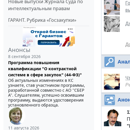
Новые выпуски Журнала Суда по
Г
интеллектуальным правам
в
ГАРАНТ. Рубрика «Госзакупки»
Д
Д
Анонсы
8 сентября 2026
Анал
Программа повышения
квалификации "О контрактной
системе в сфере закупок" (44-ФЗ)"
Ч
Об актуальных изменениях в КС
узнаете, став участником программы,
Р
разработанной совместно с АО ''СБЕР
А". Слушателям, успешно освоившим
Ано
программу, выдаются удостоверения
установленного образца.
1
П
"
11 августа 2026