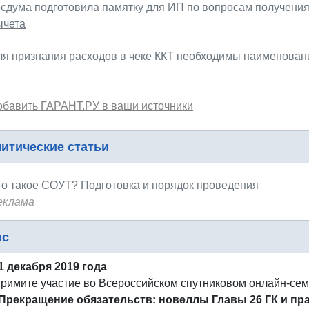
осдума подготовила памятку для ИП по вопросам получени
ычета
ля признания расходов в чеке ККТ необходимы наименован
обавить ГАРАНТ.РУ в ваши источники
итические статьи
то такое СОУТ? Подготовка и порядок проведения
еклама
нс
1 декабря 2019 года
римите участие во Всероссийском спутниковом онлайн-се
Прекращение обязательств: новеллы Главы 26 ГК и пр