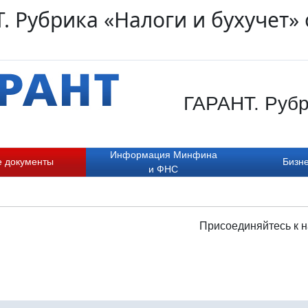
. Рубрика «Налоги и бухучет» 
ГАРАНТ. Рубр
Информация Минфина
е документы
Бизне
и ФНС
Присоединяйтесь к н