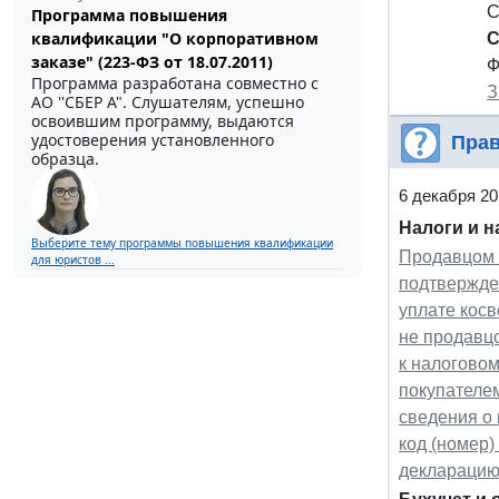
С
Программа повышения
квалификации "О корпоративном
С
заказе" (223-ФЗ от 18.07.2011)
Ф
Программа разработана совместно с
З
АО ''СБЕР А". Слушателям, успешно
освоившим программу, выдаются
удостоверения установленного
Прав
образца.
6 декабря 20
Налоги и 
Выберите тему программы повышения квалификации
Продавцом 
для юристов ...
подтвержден
уплате кос
не продавцо
к налоговом
покупателе
сведения о 
код (номер
декларацию