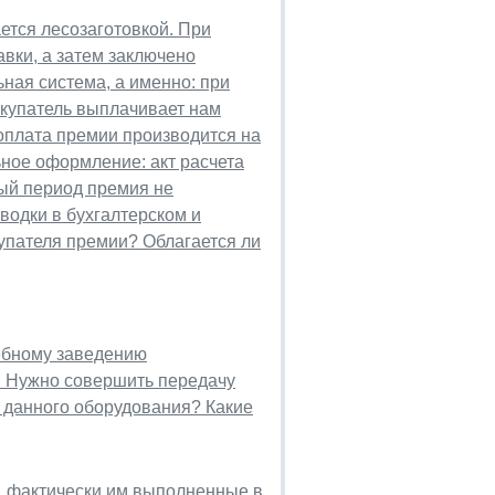
ется лесозаготовкой. При
вки, а затем заключено
ная система, а именно: при
окупатель выплачивает нам
 оплата премии производится на
ьное оформление: акт расчета
ный период премия не
водки в бухгалтерском и
упателя премии? Облагается ли
ебному заведению
. Нужно совершить передачу
 данного оборудования? Какие
ы, фактически им выполненные в