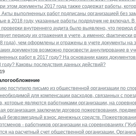
При этом документы 2017 года также содержат работы, кот
 Акты выполненных работ подписаны организацией без зам
е в 2018 году, указанные работы подрядчик не включал. В
 проверки внутреннего аудита было выявлено, что период 
твует периоду их отражения в учете, а именно: фактически
8 года), чем оформлены и отражены в учете документы на э
каких документов возможно произвести аннулирование в уч
ненных работ в 2017 году? На основании каких документов
8 году? Каковы последствия данных действий?
19
налогообложение
цию поступило письмо из общественной организации по спо
 необходимой для компенсации расходов, связанных с поез
в, которые являются работниками организации, на соревно
ая организация заключили договор пожертвования, предме
ый безвозмездный взнос денежных средств. Пожертвование
ртсменов - работников организации на соревнованиях ("Ку
тся на расчетный счет общественной организации. Организ