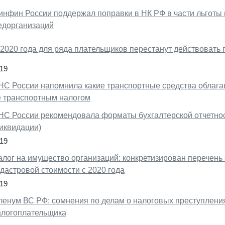
инфин России поддержал поправки в НК РФ в части льготы 
едорганизаций
 2020 года для ряда плательщиков перестанут действоват
19
НС России напомнила какие транспортные средства облага
е транспортным налогом
НС России рекомендовала форматы бухгалтерской отчетнос
ликвидации)
19
алог на имущество организаций: конкретизирован перечень 
дастровой стоимости с 2020 года
19
ленум ВС РФ: сомнения по делам о налоговых преступления
алогоплательщика