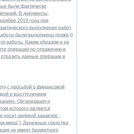
орые были фактически
ечаний. В документы,
 ноябре 2019 года при
фактического выполнения работ
 работы были выполнены позже (I
ти работы. Каким образом и на
ете операции по отражению в
 отразить данные операции в
рту с просьбой о финансовой
дкой и выступлением
ваниях. Организация и
том которого является
 носит целевой характер -
бок мира"). Денежные средства
ация не имеет бюджетного