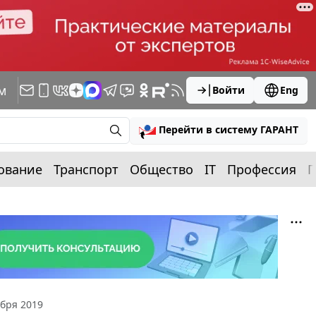
м
Войти
Eng
Перейти в систему ГАРАНТ
ование
Транспорт
Общество
IT
Профессия
П
бря 2019