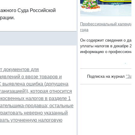
тражного Суда Российской
рации.
Профессиональный календарь
года
Он содержит сведения о дата
уплаты налогов в декабре 201
информацию о профессионал
т документов для
аявлений о ввозе товаров и
Подписка на журнал
"Зак
ДС выявлена ошибка (допущена
ганизацией)), которая относится
 косвенных налогов в разделе 1
лательщика-продавца; остальные
трактовать неверно указанный
авать уточненную налоговую