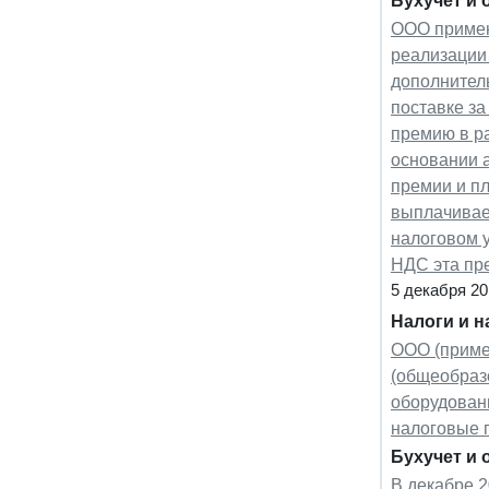
Бухучет и 
ООО примен
реализации 
дополнител
поставке з
премию в ра
основании а
премии и пл
выплачивает
налоговом у
НДС эта пр
5 декабря 20
Налоги и 
ООО (приме
(общеобраз
оборудован
налоговые 
Бухучет и 
В декабре 2