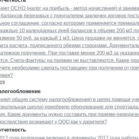
отчетность
яет ОСНО (налог на прибыль - метод начисления) и занима
балансов березовых с покупателем заключен договор поста
ьное соглашение, согласно которому применяется премиаль
а каждые 10 календарных дней балансов в объеме 200 м3 п
змере 50 руб. за каждый 1 м3. Цена продажи не меняется,
кта расчета, подписанного обеими сторонами. Документал
атежное поручение. При поставке менее 200 м3 за указан
ся. Счета-фактуры на премию не выставляются. Какие про
чете необходимо сделать поставщику при получении от пок
емия?
19
налогообложение
няет общую систему налогообложения) в целях помощи уч
овательная школа) приобрело оборудование для спортзала
ия. Какие документы нужно составить при приеме-передаче
последствия возникают у ООО как у дарителя?
отчетность
017 года подрядчик включил в документы 2017 года работ