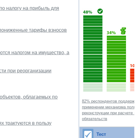
по налогу на прибыль для
ь пониженные тарифы взносов
ются налогом на имущество, а
ти при реорганизации
объектов, облагаемых по
82% респондентов поддержи
применении механизма полно
реконструкции при расчете н
обязательств
х трактуются в пользу
Тест