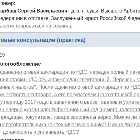
пикер:
арбаш Сергей Васильевич
- д.ю.н., судья Высшего Арби
едерации в отставке, Заслуженный юрист Российской Феде
арегистрироваться на семинар
овые консультации (практика)
19
налогообложение
сдана налоговая декларация по НДС, передан полный паке
ия ставки НДС 0%, а также сдан электронный "Перечень з
венных налогов". После сдачи налоговой декларации по Н
м экспортного товара, а его покупателем (казахстанской ор
у периоду 2017 года: в заявлении о ввозе товаров и уплате
м неверно указан идентификационный код (номер) налогоп
продавце, покупателе, товаре заполнены верно. Можно ли 
) налогоплательщика как техническую ошибку? Нужно ли сд
, доначислять и уплачивать НДС?