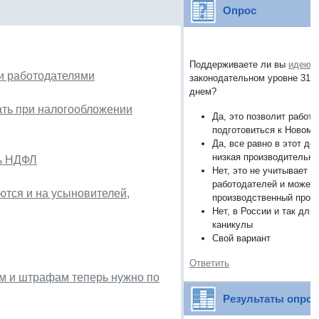
Опрос
Поддерживаете ли вы
идею
п
и работодателями
законодательном уровне 31 
днем?
ать при налогообложении
Да, это позволит работ
подготовиться к Новому
Да, все равно в этот де
низкая производительно
ть НДФЛ
Нет, это не учитывает и
работодателей и может
тся и на усыновителей,
производственный проц
Нет, в России и так дл
каникулы
Свой вариант
Ответить
ям и штрафам теперь нужно по
Результаты опро