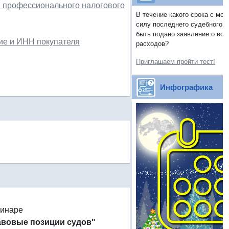
я профессионального налогового
В течение какого срока с мо
силу последнего судебного а
быть подано заявление о во
ие и ИНН покупателя
расходов?
Приглашаем пройти тест!
Инфографика
минаре
авовые позиции судов"