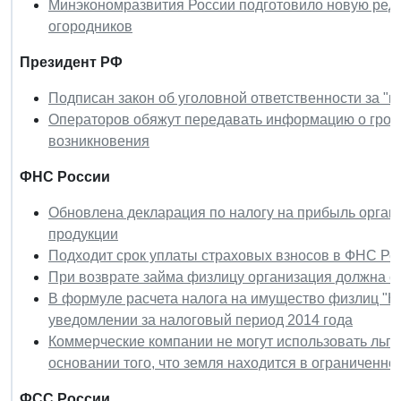
Минэкономразвития России подготовило новую реда
огородников
Президент РФ
Подписан закон об уголовной ответственности за "г
Операторов обяжут передавать информацию о грозя
возникновения
ФНС России
Обновлена декларация по налогу на прибыль орган
продукции
Подходит срок уплаты страховых взносов в ФНС Ро
При возврате займа физлицу организация должна с
В формуле расчета налога на имущество физлиц "Н2"
уведомлении за налоговый период 2014 года
Коммерческие компании не могут использовать льго
основании того, что земля находится в ограниченно
ФСС России