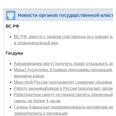
Новости органов государственной власт
ВС РФ
ВС РФ: вместе с правом собственности к новому вл
в первоначальный вид
Госдума
Авиакомпании могут получить право отказывать де
Марат Хуснуллин: в рамках программы реновации к
минимум вдвое
Минстрой России прогнозирует снижение объемов в
Работу анонимайзеров в России предлагают запрет
Работодатели смогут не предоставлять обеденный 
смены не более 4 часов
Галина Хованская порекомендовала москвичам не 
законопроекта о реновации