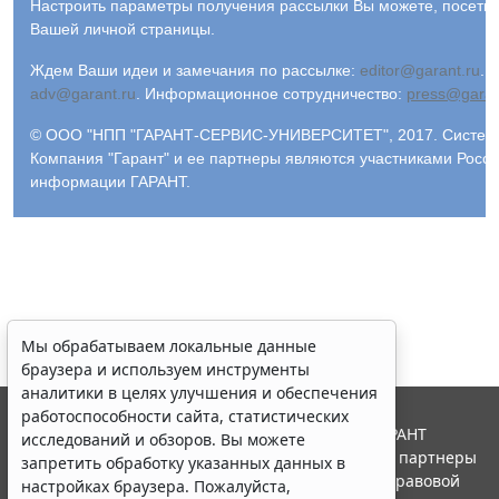
Настроить параметры получения рассылки Вы можете, посети
Вашей личной страницы.
Ждем Ваши идеи и замечания по рассылке:
editor@garant.ru
.
Р
adv@garant.ru
.
Информационное сотрудничество:
press@garan
© ООО "НПП "ГАРАНТ-СЕРВИС-УНИВЕРСИТЕТ", 2017. Система 
Компания "Гарант" и ее партнеры являются участниками Росс
Мы обрабатываем локальные данные
информации ГАРАНТ.
браузера и используем инструменты
аналитики в целях улучшения и обеспечения
работоспособности сайта, статистических
исследований и обзоров. Вы можете
запретить обработку указанных данных в
настройках браузера. Пожалуйста,
ознакомьтесь с условиями их обработки
.
Принять
© ООО "НПП "ГАРАНТ-СЕРВИС", 2026. Система ГАРАНТ
выпускается с 1990 года. Компания "Гарант" и ее партнеры
Erid: 4CQwVszH9pWwojUA9Q3
Реклама
являются участниками Российской ассоциации правовой