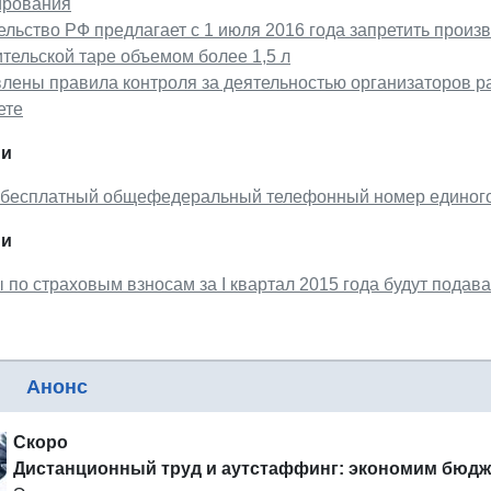
ирования
льство РФ предлагает с 1 июля 2016 года запретить произ
тельской таре объемом более 1,5 л
влены правила контроля за деятельностью организаторов 
ете
ии
 бесплатный общефедеральный телефонный номер единого
ии
 по страховым взносам за I квартал 2015 года будут пода
Анонс
Скоро
Дистанционный труд и аутстаффинг: экономим бюдж