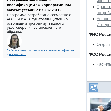
инвест
квалификации "О корпоративном
Правите
заказе" (223-ФЗ от 18.07.2011)
потреби
Программа разработана совместно с
Устано
АО ''СБЕР А". Слушателям, успешно
освоившим программу, выдаются
Интерн
удостоверения установленного
образца.
ФНС Росс
Открыт
Выберите тему программы повышения квалификации
ФСС Росс
для юристов ...
Расчеты