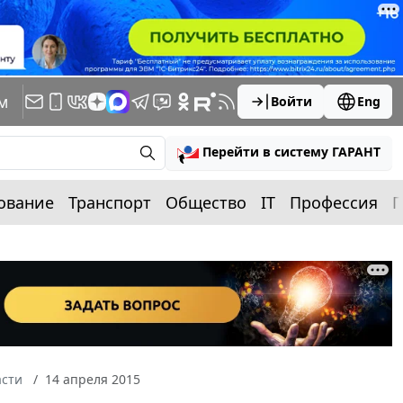
м
Войти
Eng
Перейти в систему ГАРАНТ
ование
Транспорт
Общество
IT
Профессия
П
асти
14 апреля 2015