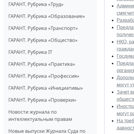
ГАРАНТ. Рубрика «Труд»
Админи
смягчит
ГАРАНТ. Рубрика «Образование»
Разрабо
Предлаг
ГАРАНТ. Рубрика «Транспорт»
получе
ГАРАНТ. Рубрика «Общество»
НКО, р
граждан
ГАРАНТ. Рубрика IT
Госдум
Предла
ГАРАНТ. Рубрика «Практика»
организ
ГАРАНТ. Рубрика «Профессия»
Дополн
могут у
ГАРАНТ. Рубрика «Инициативы»
Зачет в
общест
ГАРАНТ. Рубрика «Проверки»
Иностр
Новости журнала по
могут р
интеллектуальным правам
На треб
давнос
Новые выпуски Журнала Суда по