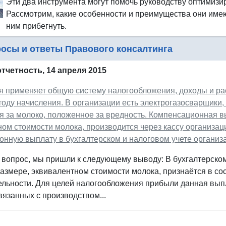
Эти два инструмента могут помочь руководству оптимизи
Рассмотрим, какие особенности и преимущества они имею
ним прибегнуть.
осы и ответы Правового консалтинга
отчетность, 14 апреля 2015
я применяет общую систему налогообложения, доходы и ра
тоду начисления. В организации есть электрогазосварщики,
я за молоко, положенное за вредность. Компенсационная в
ом стоимости молока, производится через кассу организаци
онную выплату в бухгалтерском и налоговом учете организ
 вопрос, мы пришли к следующему выводу: В бухгалтерско
азмере, эквивалентном стоимости молока, признаётся в с
ельности. Для целей налогообложения прибыли данная выпл
вязанных с производством...