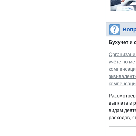
Вопр
Бухучет и 
Организаци
учёте по ме
компенсаци
эквивалентн
компенсаци
Рассмотрев
выплата в р
видам деят
расходов, с