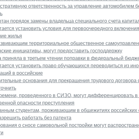
стративную ответственность за управление автомобилем б
ь
тан порядок замены владельца специального счета капита
ается установить условия для первоочередного включения 
ние жилья
азвивающим территориальное общественное самоуправле
ские инициативы, могут предоставить господдержку
а приняла в третьем чтении поправки в федеральный бюдж
гается установить право обучающихся переводиться из ин
аций в российские
ительные основания для прекращения трудового договора 
точнить
ремени, проведенного в СИЗО, могут дифференцировать в 
венной опасности преступления
анным студентам, проживающим в общежитиях российских 
азрешить работать без патента
ования о сносе самовольной постройки могут распростран
ти