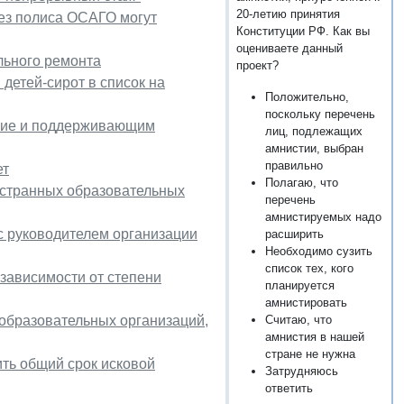
20-летию принятия
ез полиса ОСАГО могут
Конституции РФ. Как вы
оцениваете данный
льного ремонта
проект?
детей-сирот в список на
Положительно,
поскольку перечень
ние и поддерживающим
лиц, подлежащих
амнистии, выбран
правильно
ет
Полагаю, что
остранных образовательных
перечень
амнистируемых надо
с руководителем организации
расширить
Необходимо сузить
список тех, кого
зависимости от степени
планируется
амнистировать
образовательных организаций,
Считаю, что
амнистия в нашей
стране не нужна
ить общий срок исковой
Затрудняюсь
ответить