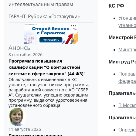
интеллектуальным правам
КС РФ
ГАРАНТ. Рубрика «Госзакупки»
Угонщи
угнанн
Минстрой 
Анонсы
Минстр
8 сентября 2026
Программа повышения
Минтруд Р
квалификации "О контрактной
системе в сфере закупок" (44-ФЗ)"
Поправк
Об актуальных изменениях в КС
федера
узнаете, став участником программы,
разработанной совместно с АО ''СБЕР
Правительс
А". Слушателям, успешно освоившим
программу, выдаются удостоверения
установленного образца.
В Моск
Правитель
11 августа 2026
Определ
Программа повышения