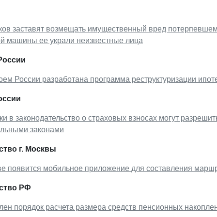
ков заставят возмещать имущественный вред потерпевшему
ой машины ее украли неизвестные лица
России
оем России разработана программа реструктуризации ипот
оссии
и в законодательство о страховых взносах могут разрешит
льными законами
тво г. Москвы
ве появится мобильное приложение для составления марш
ство РФ
ен порядок расчета размера средств пенсионных накоплен