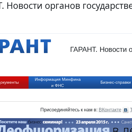
. Новости органов государств
ГАРАНТ. Новости о
Информация Минфина
документы
Бизнес-справки
и ФНС
Присоединяйтесь к нам в:
ВКонтакте
T