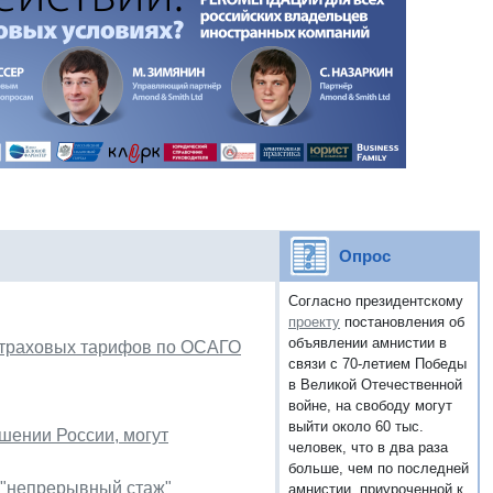
Опрос
Согласно президентскому
проекту
постановления об
объявлении амнистии в
страховых тарифов по ОСАГО
связи с 70-летием Победы
в Великой Отечественной
войне, на свободу могут
выйти около 60 тыс.
шении России, могут
человек, что в два раза
больше, чем по последней
е "непрерывный стаж"
амнистии, приуроченной к