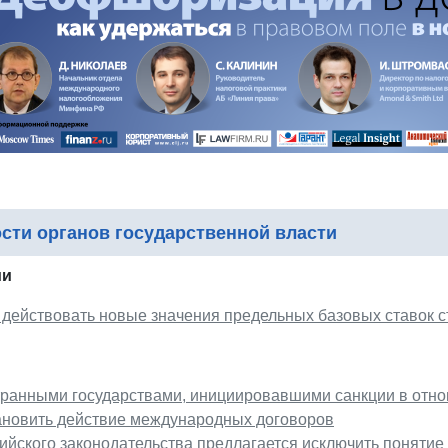
сти органов государственной власти
ии
 действовать новые значения предельных базовых ставок 
транными государствами, инициировавшими санкции в отно
ановить действие международных договоров
ийского законодательства предлагается исключить поняти