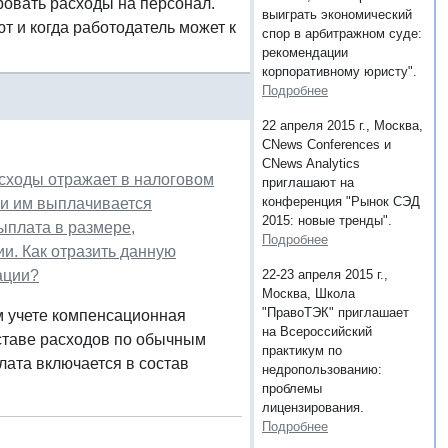
ровать расходы на персонал.
выиграть экономический
т и когда работодатель может к
спор в арбитражном суде:
рекомендации
корпоративному юристу".
Подробнее
22 апреля 2015 г., Москва,
CNews Conferences и
CNews Analytics
сходы отражает в налоговом
приглашают на
конференция "Рынок СЭД
 и им выплачивается
2015: новые тренды".
ыплата в размере,
Подробнее
и. Как отразить данную
ации?
22-23 апреля 2015 г.,
Москва, Школа
"ПравоТЭК" приглашает
м учете компенсационная
на Всероссийский
оставе расходов по обычным
практикум по
ата включается в состав
недропользованию:
проблемы
лицензирования.
Подробнее