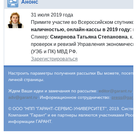
Анонс
31 июля 2019 года
Примите участие во Всероссийском спутник
наличностью, онлайн-кассы в 2019 году: 
Спикер:
Смирнова Татьяна Степановна
, к.
проверок и ревизий Управления экономическо
(УЭБ и ПК) МВД РФ.
Зарегистрироваться
Настроить параметры получения рассылки Вы можете, посети
личной страницы.
Ждем Ваши идеи и замечания по рассылке:
editor@garant.ru
.
Р
adv@garant.ru
.
Информационное сотрудничество:
press@garan
© ООО "НПП "ГАРАНТ-СЕРВИС-УНИВЕРСИТЕТ", 2019. Система 
Компания "Гарант" и ее партнеры являются участниками Росс
информации ГАРАНТ.