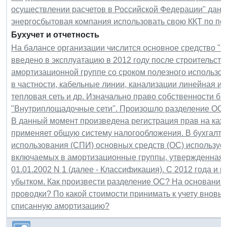
осуществлении расчетов в Российской Федерации" данн
энергосбытовая компания использовать свою ККТ по п
Бухучет и отчетность
На балансе организации числится основное средство "В
введено в эксплуатацию в 2012 году после строительств
амортизационной группе со сроком полезного использован
в частности, кабельные линии, канализации линейная и
тепловая сеть и др. Изначально право собственности бы
"Внутриплощадочные сети". Произошло разделение ОС н
В данный момент произведена регистрация прав на каж
применяет общую систему налогообложения. В бухгалте
использования (СПИ) основных средств (ОС) используе
включаемых в амортизационные группы, утвержденная 
01.01.2002 N 1 (далее - Классификация). С 2012 года и 
убытком. Как произвести разделение ОС? На основании 
проводки? По какой стоимости принимать к учету вновь
списанную амортизацию?