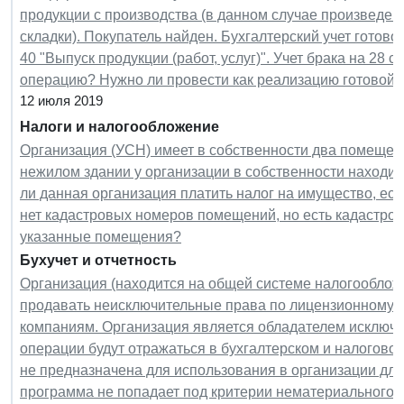
продукции с производства (в данном случае произведен
складки). Покупатель найден. Бухгалтерский учет готово
40 "Выпуск продукции (работ, услуг)". Учет брака на 28 
операцию? Нужно ли провести как реализацию готовой 
12 июля 2019
Налоги и налогообложение
Организация (УСН) имеет в собственности два помещен
нежилом здании у организации в собственности находи
ли данная организация платить налог на имущество, ес
нет кадастровых номеров помещений, но есть кадастров
указанные помещения?
Бухучет и отчетность
Организация (находится на общей системе налогооблож
продавать неисключительные права по лицензионному д
компаниям. Организация является обладателем исключи
операции будут отражаться в бухгалтерском и налоговом
не предназначена для использования в организации для 
программа не попадает под критерии нематериального ак