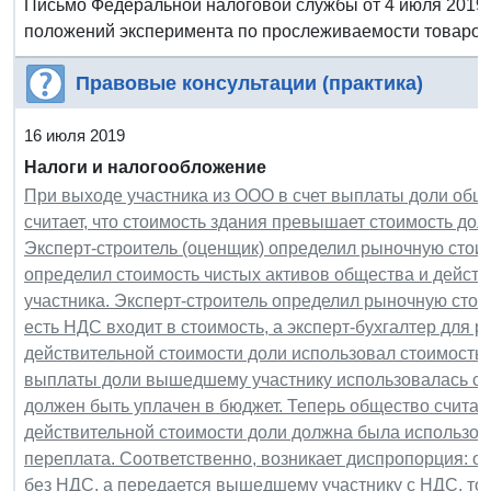
Письмо Федеральной налоговой службы от 4 июля 2019 
положений эксперимента по прослеживаемости товаров
Правовые консультации (практика)
16 июля 2019
Налоги и налогообложение
При выходе участника из ООО в счет выплаты доли общ
считает, что стоимость здания превышает стоимость дол
Эксперт-строитель (оценщик) определил рыночную стоим
определил стоимость чистых активов общества и дейст
участника. Эксперт-строитель определил рыночную стои
есть НДС входит в стоимость, а эксперт-бухгалтер для р
действительной стоимости доли использовал стоимость 
выплаты доли вышедшему участнику использовалась ст
должен быть уплачен в бюджет. Теперь общество считае
действительной стоимости доли должна была использова
переплата. Соответственно, возникает диспропорция: од
без НДС, а передается вышедшему участнику с НДС, то 