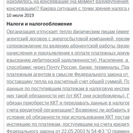
находилось на консервации (на момент разукрупнения о
консервации)? Какова ситуация с точки зрения налога н
10 июля 2019
Налоги и налогообложение
Организация отпускает тепло физическим лицам (имеетс
агентский договор с энергосбытовой компанией, предме
сопровождение по ведению абонентской работы (ведени
начисления и предъявление к оплате платежных докуме
взысканию дебиторской задолженности). Население, в 
способами: через Почту России, банки, терминалы. При
платежным агентом в смысле Федерального закона от 03
поставщику тепла на расчетный счет общей суммой. Поч
данные по поступившим платежам в налоговую инспекцию
них такой обязанности нет (от ККТ они освобождены). Пр
обязан приобрести ККТ и передавать данные в налогов
счета кредитной организации? Возможно ли добавить в 
условие об обязанности при использовании ККТ постав
инспекцию по платежам, поступившим на счета кредитн
Федерального закона от 22.05.2003 N 54-ФЗ "О примене