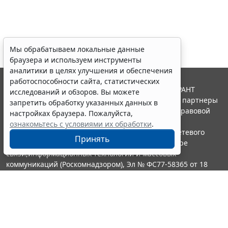
Мы обрабатываем локальные данные
браузера и используем инструменты
аналитики в целях улучшения и обеспечения
работоспособности сайта, статистических
© ООО "НПП "ГАРАНТ-СЕРВИС", 2026. Система ГАРАНТ
исследований и обзоров. Вы можете
выпускается с 1990 года. Компания "Гарант" и ее партнеры
запретить обработку указанных данных в
являются участниками Российской ассоциации правовой
настройках браузера. Пожалуйста,
информации ГАРАНТ.
ознакомьтесь с условиями их обработки
.
Портал ГАРАНТ.РУ зарегистрирован в качестве сетевого
Принять
издания Федеральной службой по надзору в сфере
связи,информационных технологий и массовых
коммуникаций (Роскомнадзором), Эл № ФС77-58365 от 18
июня 2014 года.
16+
Контакты
8-800-200-88-88