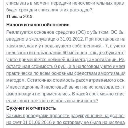
списывать в момент передачи неисключительных прав н
будет срок для списания этих расходов?
11 июля 2019
Налоги и налогообложение
Реализуется основное средство (ОС) с убытком. ОС был
введено в эксплуатацию 31.01.2012. При постановке на
такая же, как и у предыдущего собственника - 7, с учет
полезного использования 60 месяцев, как для бухгалтерс
учете применяется нелинейный метод амортизации. Реал
остаточная стоимость 0 руб., а в налоговом учете имеет
практически по всем основным средствам амортизация 
методом. Остаточная стоимость рассматриваемого основ
Инвестиционный налоговый вычет не использовался, 
амортизации не применялись. В какой срок можно списат
если срок полезного использования истек?
Бухучет и отчетность
Какими проводками провести разукрупнение на два основ
на счет 01 01.06.2016 и по которому не была начислена 