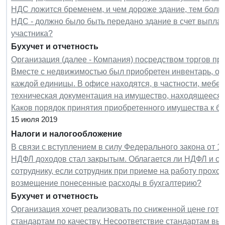
НДС ложится бременем, и чем дороже здание, тем больш
НДС - должно было быть передано здание в счет выпла
участника?
Бухучет и отчетность
Организация (далее - Компания) посредством торгов при
Вместе с недвижимостью был приобретен инвентарь, ос
каждой единицы. В офисе находятся, в частности, мебел
техническая документация на имущество, находящееся 
Каков порядок принятия приобретенного имущества к бу
15 июля 2019
Налоги и налогообложение
В связи с вступлением в силу Федерального закона от 
НДФЛ доходов стал закрытым. Облагается ли НДФЛ и с
сотруднику, если сотрудник при приеме на работу прох
возмещение понесенные расходы в бухгалтерию?
Бухучет и отчетность
Организация хочет реализовать по сниженной цене гот
стандартам по качеству. Несоответствие стандартам вы