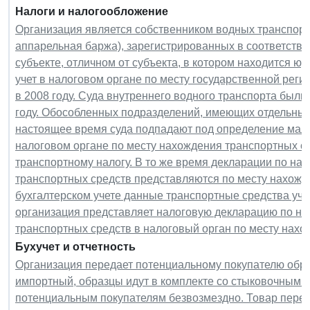
Налоги и налогообложение
Организация является собственником водных транспортн
аппарельная баржа), зарегистрированных в соответств
субъекте, отличном от субъекта, в котором находится ю
учет в налоговом органе по месту государственной реги
в 2008 году. Суда внутреннего водного транспорта были
году. Обособленных подразделений, имеющих отдельный 
настоящее время суда подпадают под определение мало
налоговом органе по месту нахождения транспортных сре
транспортному налогу. В то же время декларации по на
транспортных средств представляются по месту нахожде
бухгалтерском учете данные транспортные средства уч
организация представляет налоговую декларацию по на
транспортных средств в налоговый орган по месту нах
Бухучет и отчетность
Организация передает потенциальному покупателю обра
импортный, образцы идут в комплекте со стыковочным 
потенциальным покупателям безвозмездно. Товар перех