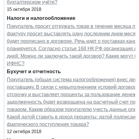
бухгалтерском учёте?
15 октября 2018
Налоги и налогообложение
Покупатель просит отгружать товар в течение месяца п
фактуру просит выставлять одну последним днем месяца
будет прописано в договоре. Речь идет о поставках канц
планируется. Согласно статье 168 НК РФ организация до
дней. Можно ли заключить такой договор? Какие могут 
ИФНС?
Бухучет и отчетность
Покупатель (общая система налогообложения) внес дене
поставщику. В связи с невыполнением условий договор
отсрочку и выставляет проценты за пользование денеж
задолженность будет возвращена на расчетный счет пок
товаром. Каким образом покупателю учесть данные опер
Какой датой ставить в доход проценты: датой подписан
фактического поступления товара?
12 октября 2018