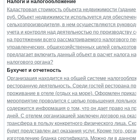
Налоги и налогообложение
Кадастровая стоимость объекта недвижимости (здание ко
руб. Объект недвижимости используется для обеспечени
сельхозпроизводителя, в нем осуществляются руководя
учета и контроля над деятельностью по производству с
на протяжении всего рассматриваемого налогового пери
управленческих, общехозяйственных целей сельхозтова
предлагает включить данный объект в расчет налога на
налогового органа?
Бухучет и отчетность
Организация находится на общей системе налогообложе
ресторанную деятельность. Среди гостей ресторана пр
проживание в отеле (отдых на море). Оформлен приказ р
мероприятие проводится с целью повышения лояльности 
содержится информация о том, что он дает право на пр
дней. С отелем организацией заключен договор на оказ
трансфера в пользу конкретного физического лица. Ско
будет представлен акт оказания услуг. Кроме того, орга
изготовлению бланка сертификата. Можно ли в данном сл