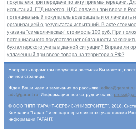
покупателя при передаче по акту приема-передачи. Для
испытаний. ГТД имеется, НДС оплачен при ввозе в Рос
потенциальный покупатель возвращать и оплачивать не 
организацией о результатах испытаний. В акте стоимост
указана "символическая" стоимость 100 руб. При полож
потенциального покупателя нет обязанности заключить 
бухгалтерского учета в данной ситуации? Вправе ли орг
уплаченный при ввозе товара на территорию РФ?
Настроить параметры получения рассылки Вы можете, посети
личной страницы.
Ждем Ваши идеи и замечания по рассылке:
editor@garant.ru
.
Р
adv@garant.ru
.
Информационное сотрудничество:
press@garan
© ООО "НПП "ГАРАНТ-СЕРВИС-УНИВЕРСИТЕТ", 2018. Система 
Компания "Гарант" и ее партнеры являются участниками Росс
информации ГАРАНТ.