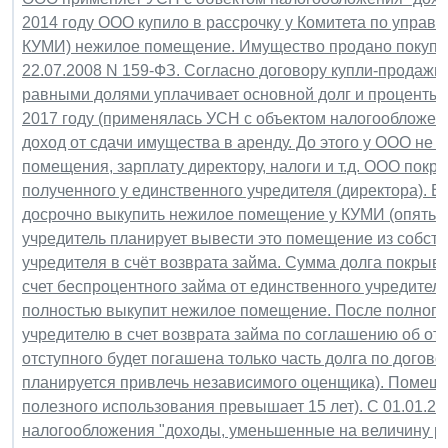
2014 году ООО купило в рассрочку у Комитета по упра
КУМИ) нежилое помещение. Имущество продано покупат
22.07.2008 N 159-ФЗ. Согласно договору купли-прода
равными долями уплачивает основной долг и проценты.
2017 году (применялась УСН с объектом налогообложени
доход от сдачи имущества в аренду. До этого у ООО не 
помещения, зарплату директору, налоги и т.д. ООО покр
полученного у единственного учредителя (директора). В
досрочно выкупить нежилое помещение у КУМИ (опять за
учредитель планирует вывести это помещение из собст
учредителя в счёт возврата займа. Сумма долга покры
счет беспроцентного займа от единственного учредител
полностью выкупит нежилое помещение. После полного
учредителю в счет возврата займа по соглашению об от
отступного будет погашена только часть долга по догов
планируется привлечь независимого оценщика). Помещ
полезного использования превышает 15 лет). С 01.01.2
налогообложения "доходы, уменьшенные на величину рас