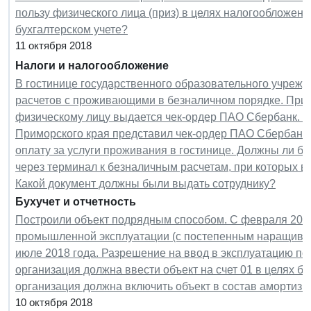
пользу физического лица (приз) в целях налогообложен
бухгалтерском учете?
11 октября 2018
Налоги и налогообложение
В гостинице государственного образовательного учреж
расчетов с проживающими в безналичном порядке. При 
физическому лицу выдается чек-ордер ПАО Сбербанк. С
Приморского края представил чек-ордер ПАО Сбербанк 
оплату за услуги проживания в гостинице. Должны ли б
через терминал к безналичным расчетам, при которых в
Какой документ должны были выдать сотруднику?
Бухучет и отчетность
Построили объект подрядным способом. С февраля 2018
промышленной эксплуатации (с постепенным наращиван
июле 2018 года. Разрешение на ввод в эксплуатацию пол
организация должна ввести объект на счет 01 в целях бу
организация должна включить объект в состав амортизи
10 октября 2018