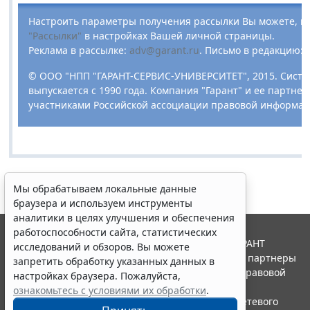
Настроить параметры получения рассылки Вы можете, п
"Рассылки"
в настройках Вашей личной страницы.
Реклама в рассылке:
adv@garant.ru
.
Письмо в редакцию:
© ООО "НПП "ГАРАНТ-СЕРВИС-УНИВЕРСИТЕТ", 2015. Систе
выпускается с 1990 года. Компания "Гарант" и ее партне
участниками Российской ассоциации правовой информац
Мы обрабатываем локальные данные
браузера и используем инструменты
аналитики в целях улучшения и обеспечения
работоспособности сайта, статистических
© ООО "НПП "ГАРАНТ-СЕРВИС", 2026. Система ГАРАНТ
исследований и обзоров. Вы можете
выпускается с 1990 года. Компания "Гарант" и ее партнеры
запретить обработку указанных данных в
являются участниками Российской ассоциации правовой
настройках браузера. Пожалуйста,
информации ГАРАНТ.
ознакомьтесь с условиями их обработки
.
Портал ГАРАНТ.РУ зарегистрирован в качестве сетевого