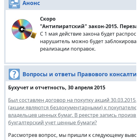
Анонс
Скоро
"Антипиратский" закон-2015. Переза
С 1 мая действие закона будет распростр
нарушитель можно будет заблокироват
реализации поправок.
Вопросы и ответы Правового консалти
Бухучет и отчетность, 30 апреля 2015
Был составлен договор на покупку акций 30.03.2015.
(акции являются бездокументарными) к покупателю 
владельцев ценных бумаг. В реестре запись произвед
бухгалтерский учет ценные бумаги?
Рассмотрев вопрос, мы пришли к следующему выводу