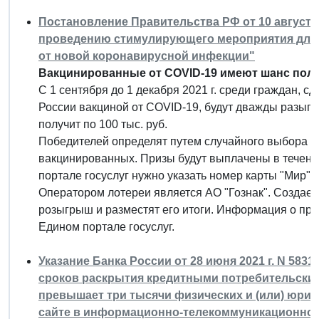
Постановление Правительства РФ от 10 августа 2
проведению стимулирующего мероприятия для г
от новой коронавирусной инфекции"
Вакцинированные от COVID-19 имеют шанс получ
С 1 сентября до 1 декабря 2021 г. среди граждан, 
России вакциной от COVID-19, будут дважды разыгр
получит по 100 тыс. руб.
Победителей определят путем случайного выбора у
вакцинированных. Призы будут выплачены в течени
портале госуслуг нужно указать номер карты "Мир".
Оператором лотереи является АО "Гознак". Создает
розыгрыш и разместят его итоги. Информация о приз
Едином портале госуслуг.
Указание Банка России от 28 июня 2021 г. N 5831
сроков раскрытия кредитными потребительским
превышает три тысячи физических и (или) юрид
сайте в информационно-телекоммуникационной