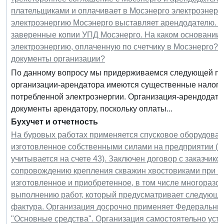
плательщиками и оплачивает в Мосэнерго электроэнерг
электроэнергию Мосэнерго выставляет арендодателю. А
заверенные копии УПД Мосэнерго. На каком основании и
электроэнергию, оплаченную по счетчику в Мосэнерго?
документы организации?
По данному вопросу мы придерживаемся следующей поз
организации-арендатора имеются существенные налогов
потребленной электроэнергии. Организация-арендодат
документы арендатору, поскольку оплаты...
Бухучет и отчетность
На буровых работах применяется спусковое оборудован
изготовленное собственными силами на предприятии (
учитывается на счете 43). Заключен договор с заказчико
сопровождению крепления скважин хвостовиками при бу
изготовленное и приобретенное, в том числе многоразов
выполнению работ, который предусматривает следующие
фактура. Организация досрочно применяет Федеральный
"Основные средства". Организация самостоятельно уст