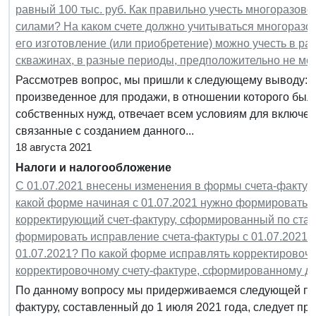
равный 100 тыс. руб. Как правильно учесть многоразов
силами? На каком счете должно учитываться многоразо
его изготовление (или приобретение) можно учесть в ра
скважинах, в разные периоды, предположительно не мен
Рассмотрев вопрос, мы пришли к следующему выводу: 
произведенное для продажи, в отношении которого был
собственных нужд, отвечает всем условиям для включени
связанные с созданием данного...
18 августа 2021
Налоги и налогообложение
С 01.07.2021 внесены изменения в формы счета-фактур
какой форме начиная с 01.07.2021 нужно формировать к
корректирующий счет-фактуру, сформированный по стар
формировать исправление счета-фактуры с 01.07.2021 к
01.07.2021? По какой форме исправлять корректировочны
корректировочному счету-фактуре, сформированному до
По данному вопросу мы придерживаемся следующей пози
фактуру, составленный до 1 июля 2021 года, следует пр