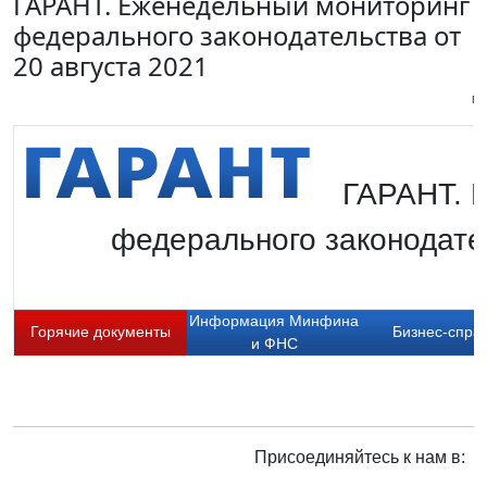
ГАРАНТ. Еженедельный мониторинг
федерального законодательства от
20 августа 2021
Пи
ГАРАНТ. 
федерального законодате
Информация Минфина
Горячие документы
Бизнес-спра
и ФНС
Присоединяйтесь к нам в: