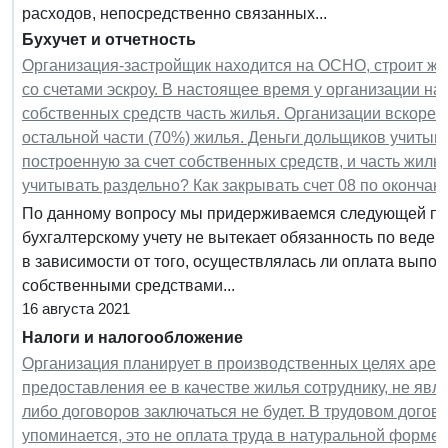
расходов, непосредственно связанных...
Бухучет и отчетность
Организация-застройщик находится на ОСНО, строит жи
со счетами эскроу. В настоящее время у организации на 
собственных средств часть жилья. Организации вскоре б
остальной части (70%) жилья. Деньги дольщиков учитыва
построенную за счет собственных средств, и часть жилья
учитывать раздельно? Как закрывать счет 08 по окончани
По данному вопросу мы придерживаемся следующей поз
бухгалтерскому учету не вытекает обязанность по веден
в зависимости от того, осуществлялась ли оплата выпо
собственными средствами...
16 августа 2021
Налоги и налогообложение
Организация планирует в производственных целях арен
предоставления ее в качестве жилья сотруднику, не яв
либо договоров заключаться не будет. В трудовом догов
упоминается, это не оплата труда в натуральной форме.