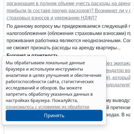
организация в полном объеме учесть расходы на аренду
прибыли (в составе прочих расходов)? Возникнет ли у 
страховых взносов и удержанию НДФЛ?
По данному вопросу мы придерживаемся следующей поз
налогообложения (обложения страховыми взносами) при
проживания работника являются неоднозначными. Согл
не сможет признать расходы на аренду квартиры...
Бухучет и отчетность
Мы обрабатываем локальные данные
Организация на ОСН арендует автомобиль без экипажа 
браузера и используем инструменты
Арендодатель уплатил штраф от ГИБДД. Арендатор воз
аналитики в целях улучшения и обеспечения
сумму штрафа у своего сотрудника (водителя), который
работоспособности сайта, статистических
учесть данные операции у арендатора и арендодателя?
исследований и обзоров. Вы можете
бухгалтерские проводки оформить?
запретить обработку указанных данных в
настройках браузера. Пожалуйста,
Рассмотрев вопрос, мы пришли к следующему выводу:А
ознакомьтесь с условиями их обработки
.
возникает прочий расход в сумме признанной претензи
штрафа работником отражается в прочих доходах. В нал
Принять
штрафу возможно отразить...