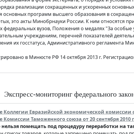
Порядка реализации сокращенных и ускоренных основны
я основных программ высшего образования в сокращен
ртых, это акты Минобрнауки России. К ним относятся п
х федеральных вузов, Положения о медалях "За особые 
ательным учреждениям, перечней показателей деятель
ления их госстатуса, Административного регламента Ми
трировано в Минюсте РФ 14 октября 2013 г. Регистраци
Экспресс-мониторинг федерального законо
 Коллегии Евразийской экономической комиссии от 
 Комиссии Таможенного союза от 20 сентября 2010 г.
 нельзя помещать под процедуру переработки на 
н список товаров, которые запрещено помещать под п