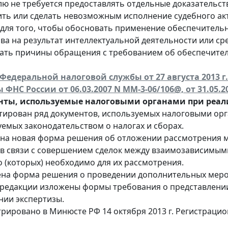
лю не требуется предоставлять отдельные доказательст
ить или сделать невозможным исполнение судебного акт
 для того, чтобы обосновать применение обеспечительн
ава на результат интеллектуальной деятельности или ср
ать причины обращения с требованием об обеспечител
Федеральной налоговой службы от 27 августа 2013 г
 ФНС России от 06.03.2007 N ММ-3-06/106@, от 31.05.2
нты, используемые налоговыми органами при реал
тирован ряд документов, используемых налоговыми ор
уемых законодательством о налогах и сборах.
на новая форма решения об отложении рассмотрения м
 в связи с совершением сделок между взаимозависимыми 
о (которых) необходимо для их рассмотрения.
на форма решения о проведении дополнительных меро
 редакции изложены формы требования о представлении
нии экспертизы.
трировано в Минюсте РФ 14 октября 2013 г. Регистраци