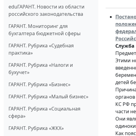
eduГАРАНТ. Новости из области
российского законодательства
Постано
положен
ГАРАНТ. Мониторинг для
федерал
бухгалтера бюджетной сферы
Российс
ГАРАНТ. Рубрика «Судебная
Служба 
практика»
Предмет
Этими н
ГАРАНТ. Рубрика «Налоги и
введенн
бухучет»
беремен
детей б
ГАРАНТ. Рубрика «Бизнес»
Причина
ГАРАНТ. Рубрика «Малый бизнес»
органов 
КС РФ п
ГАРАНТ. Рубрика «Социальная
части н
сфера»
Они явл
одиноких
ГАРАНТ. Рубрика «ЖКХ»
Как поя