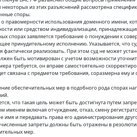
м некоторых из этих разъяснений рассмотрена специфик
енные споры.
а о правомерности использования доменного имени, кот
ности или средством индивидуализации, принадлежащи
ных спорах заявляется требование о понуждении к сове
щее принудительному исполнению. Указывается, что суд
я фактически реализовать. При этом суд не может устан
олжен быть мотивирован с учетом возможности уточнить 
мера требуется, он вправе самостоятельно скорректиро
дет связана с предметом требования, соразмерна ему 
ние обеспечительных мер в подобного рода спорах на
ий.
ется, что такая цель может быть достигнута путем запр
м именем включая отчуждение, отказ, смену регистрато
е имя и передавать права его администрирования друго
ечисленные запреты должны быть отражены в резолюти
ительных мер.