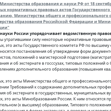
Министерства образования и науки РФ от 18 сентябр
ых нормативных правовых актов Государственного
анию, Министерства общего и профессионального 
рства образования Российской Федерации и Минис
ции"
ауки России упорядочивает ведомственную правов
ы утратившими силу некоторые нормативные правовые 
ых, это акты Государственного комитета РФ по высшему
тносятся постановления об утверждении форм докумен
истов, положений о магистерской подготовке (магистра
ния и об экстернате в госссузах, типовых положений о 
елениях дополнительного образования (повышения квал
ых, это акты Министерства общего и профессионального
ении Требований к содержанию дополнительных профе
ия об экстернате в государственных, муниципальных ву
их, это акты Минобразования России. К ним относятся 
тельном (к высшему) образовании, Типового положения
образования в форме экстерната, о порядке и условиях 