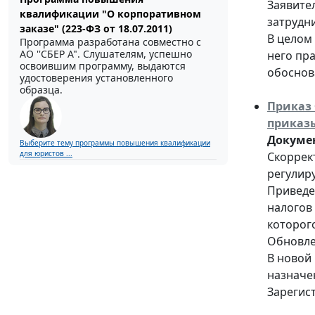
Заявите
квалификации "О корпоративном
затрудн
заказе" (223-ФЗ от 18.07.2011)
В целом
Программа разработана совместно с
АО ''СБЕР А". Слушателям, успешно
него пр
освоившим программу, выдаются
обоснов
удостоверения установленного
образца.
Приказ 
приказы
Докуме
Выберите тему программы повышения квалификации
для юристов ...
Скоррек
регулир
Приведе
налогов
которог
Обновле
В новой
назначе
Зарегис