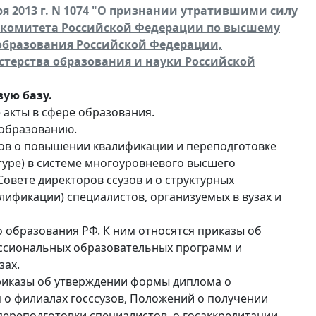
я 2013 г. N 1074 "О признании утратившими силу
 комитета Российской Федерации по высшему
образования Российской Федерации,
терства образования и науки Российской
ую базу.
акты в сфере образования.
 образованию.
тов о повышении квалификации и переподготовке
туре) в системе многоуровневого высшего
Совете директоров ссузов и о структурных
ификации) специалистов, организуемых в вузах и
 образования РФ. К ним относятся приказы об
ссиональных образовательных программ и
зах.
приказы об утверждении формы диплома о
 о филиалах госссузов, Положений о получении
переподготовки специалистов, о госаккредитации