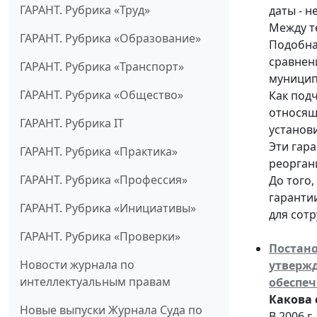
ГАРАНТ. Рубрика «Труд»
даты - не
Между т
ГАРАНТ. Рубрика «Образование»
Подобна
сравнени
ГАРАНТ. Рубрика «Транспорт»
муницип
ГАРАНТ. Рубрика «Общество»
Как под
относящ
ГАРАНТ. Рубрика IT
установи
Эти гар
ГАРАНТ. Рубрика «Практика»
реорган
ГАРАНТ. Рубрика «Профессия»
До того
гарантии
ГАРАНТ. Рубрика «Инициативы»
для сотр
ГАРАНТ. Рубрика «Проверки»
Постано
Новости журнала по
утвержд
интеллектуальным правам
обеспеч
Какова 
Новые выпуски Журнала Суда по
В 2006 