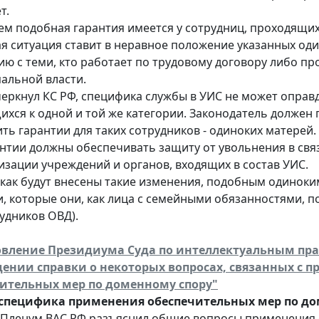
т.
ем подобная гарантия имеется у сотрудниц, проходящих
я ситуация ставит в неравное положение указанных оди
ю с теми, кто работает по трудовому договору либо про
альной власти.
черкнул КС РФ, специфика службы в УИС не может оправ
ихся к одной и той же категории. Законодатель должен
ть гарантии для таких сотрудников - одиноких матерей.
антии должны обеспечивать защиту от увольнения в св
изации учреждений и органов, входящих в состав УИС.
, как будут внесены такие изменения, подобным одино
, которые они, как лица с семейными обязанностями, п
удников ОВД).
вление Президиума Суда по интеллектуальным правам
ении справки о некоторых вопросах, связанных с 
ительных мер по доменному спору"
специфика применения обеспечительных мер по до
г. Пленум ВАС РФ разъяснил общие вопросы применения