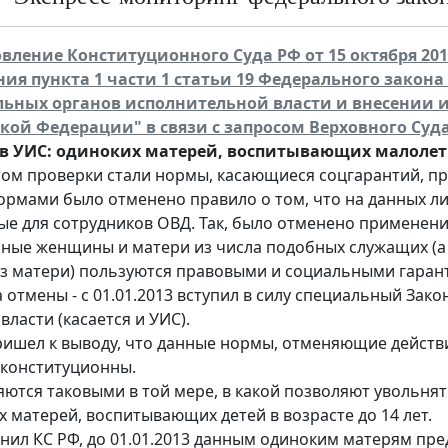
вление Конституционного Суда РФ от 15 октября 2013
ия пункта 1 части 1 статьи 19 Федерального закон
ьных органов исполнительной власти и внесении 
кой Федерации" в связи с запросом Верховного Су
в УИС: одиноких матерей, воспитывающих малолетн
ом проверки стали нормы, касающиеся соцгарантий, пр
ормами было отменено правило о том, что на данных л
ые для сотрудников ОВД. Так, было отменено применение
ные женщины и матери из числа подобных служащих (а 
ез матери) пользуются правовыми и социальными гарант
 отмены - с 01.01.2013 вступил в силу специальный Зак
власти (касается и УИС).
ришел к выводу, что данные нормы, отменяющие действи
еконституционны.
яются таковыми в той мере, в какой позволяют увольнят
 матерей, воспитывающих детей в возрасте до 14 лет.
снил КС РФ, до 01.01.2013 данным одиноким матерям пре