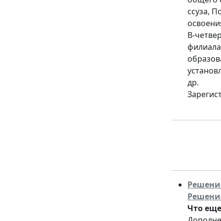
ссуза, 
освоени
В-четве
филиала
образов
установ
др.
Зарегис
Решение
Решение
Что еще
Дополне