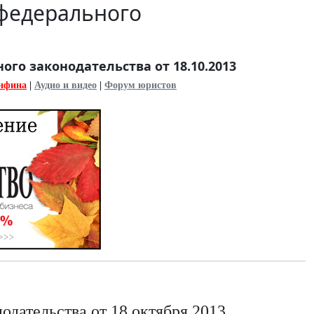
федерального
го законодательства от 18.10.2013
нфина
|
Аудио и видео
|
Форум юристов
дательства от 18 октября 2013