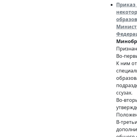
Приказ 
некотор
образов
Министе
Федера
Минобрн
Признан
Во-перв
К ним о
специал
образова
подразд
ссузах.
Во-втор
утвержд
Положен
В-треть
дополни
общего 