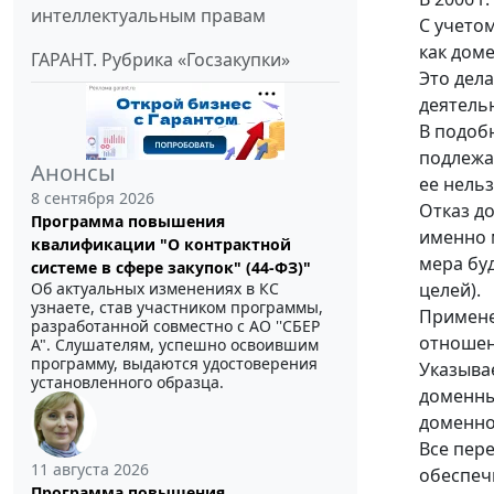
интеллектуальным правам
С учето
как дом
ГАРАНТ. Рубрика «Госзакупки»
Это дел
деятель
В подоб
подлежа
Анонсы
ее нельз
8 сентября 2026
Отказ д
Программа повышения
именно 
квалификации "О контрактной
мера бу
системе в сфере закупок" (44-ФЗ)"
целей).
Об актуальных изменениях в КС
узнаете, став участником программы,
Примене
разработанной совместно с АО ''СБЕР
отношен
А". Слушателям, успешно освоившим
программу, выдаются удостоверения
Указыва
установленного образца.
доменны
доменно
Все пер
11 августа 2026
обеспеч
Программа повышения