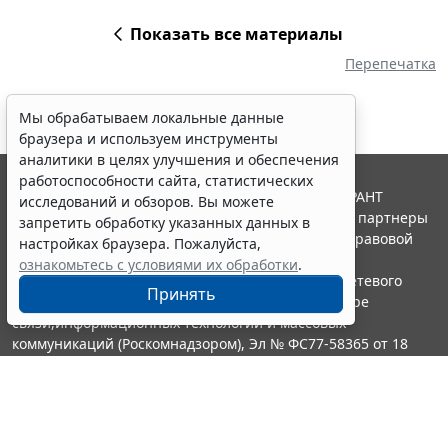
Показать все материалы
Перепечатка
Мы обрабатываем локальные данные
браузера и используем инструменты
аналитики в целях улучшения и обеспечения
работоспособности сайта, статистических
© ООО "НПП "ГАРАНТ-СЕРВИС", 2026. Система ГАРАНТ
исследований и обзоров. Вы можете
выпускается с 1990 года. Компания "Гарант" и ее партнеры
запретить обработку указанных данных в
являются участниками Российской ассоциации правовой
настройках браузера. Пожалуйста,
информации ГАРАНТ.
ознакомьтесь с условиями их обработки
.
Портал ГАРАНТ.РУ зарегистрирован в качестве сетевого
Принять
издания Федеральной службой по надзору в сфере
связи,информационных технологий и массовых
коммуникаций (Роскомнадзором), Эл № ФС77-58365 от 18
июня 2014 года.
16+
Контакты
8-800-200-88-88