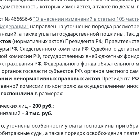
едомственность которых изменяется, а также по делам,
т № 466656-6
"О внесении изменений в статью 105 части
 Федерации"
направлен на уточнение порядка рассмотре
анкций, а также уплаты государственной пошлины. Так,
ктов
(нормативных актов) Президента РФ, Правительств
уры РФ, Следственного комитета РФ, Судебного департа
ой комиссии РФ, государственных внебюджетных фондов
 страхования РФ, Федерального фонда обязательного м
 органов госвласти субъектов РФ, органов местного са
ании ненормативных правовых актов
Президента РФ,
венной комиссии по контролю за осуществлением инос
а
госпошлина
в размерах:
ических лиц –
200 руб.
;
анизаций –
3 тыс. руб.
о, уточнены особенности уплаты госпошлины при обра
арбитражные суды, а также порядок освобождения плате