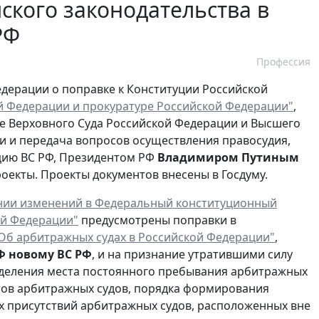
ского законодательства в
РФ
Профессия
едерации о поправке к Конституции Российской
й Федерации и прокуратуре Российской Федерации"
,
 Верховного Суда Российской Федерации и Высшего
и и передача вопросов осуществления правосудия,
цию ВС РФ,
Президентом РФ
Владимиром Путиным
екты. Проекты документов внесены в Госдуму.
нии изменений в Федеральный конституционный
ой Федерации"
предусмотрены поправки в
Об арбитражных судах в Российской Федерации"
,
Ф новому ВС РФ
, и на признание утратившими силу
еделения места постоянного пребывания арбитражных
тов арбитражных судов, порядка формирования
х присутствий арбитражных судов, расположенных вне