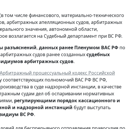
(в том числе финансового, материально-технического
ов, арбитражных апелляционных судов, арбитражных
едерального значения, автономной области,
ое возлагается на Судебный департамент при ВС РФ.
ы разъяснений
,
данных ранее Пленумом ВАС РФ
по
е арбитражных судов ранее созданных
судебных
езидиумов арбитражных судов
.
 Арбитражный процессуальный кодекс Российской
у соответствующих полномочий ВАС РФ ВС РФ,
оизводства в суде надзорной инстанции, в качестве
итражным судам дел об оспаривании нормативных
иями,
регулирующими порядок кассационного и
нной и надзорной инстанций
будут выступать
езидиум ВС РФ
.
словий для беспрерывного отправления правосудия по