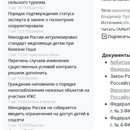
сельского туризма
7 авг 16:18
Общество
Теги:
законоп
Порядок подтверждения статуса
Владимир Пут
эксперта в законе о госконтроле
Источник:
ИА
скорректировали
Читать ГАРАНТ
7 авг 15:57
Проверки
Подписать
Минздрав России актуализировал
стандарт медпомощи детям при
болезни Гоше
Документы 
7 авг 15:34
Социальная сфера
Перечень случаев изменения
Арбитра
существенных условий контракта
Федера
решили дополнить
Закон Р
7 авг 15:02
Бизнес
Российс
Гражданам напомнили о порядке
Верховн
налогообложения нежилых объектов на
участках ИЖС
Российс
7 авг 14:45
Налоги и бухучет
Федерал
Минцифры России не собирается
г. № 3-Ф
вводить ограничения на доступ детей в
Федерал
соцсети
г. № 4-Ф
7 авг 14:20
Общество