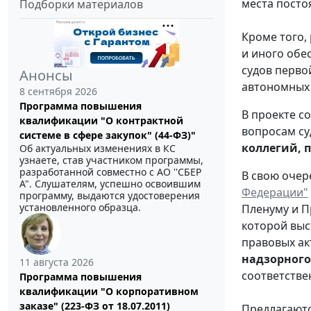
места посто
Подборки материалов
Кроме того,
и иного обе
судов перво
Анонсы
автономных 
8 сентября 2026
Программа повышения
В проекте с
квалификации "О контрактной
вопросам су
системе в сфере закупок" (44-ФЗ)"
коллегий, 
Об актуальных изменениях в КС
узнаете, став участником программы,
разработанной совместно с АО ''СБЕР
В свою очер
А". Слушателям, успешно освоившим
Федерации"
программу, выдаются удостоверения
установленного образца.
Пленуму и П
которой выс
правовых ак
надзорного
11 августа 2026
соответств
Программа повышения
квалификации "О корпоративном
заказе" (223-ФЗ от 18.07.2011)
Предлагаютс