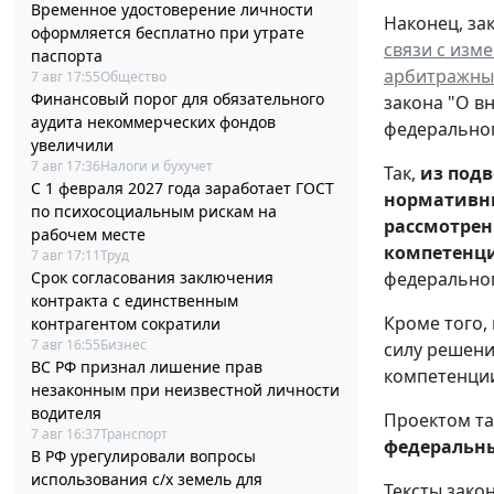
Временное удостоверение личности
Наконец, за
оформляется бесплатно при утрате
связи с изм
паспорта
арбитражны
7 авг 17:55
Общество
Финансовый порог для обязательного
закона "О в
аудита некоммерческих фондов
федеральног
увеличили
7 авг 17:36
Налоги и бухучет
Так,
из под
С 1 февраля 2027 года заработает ГОСТ
нормативны
по психосоциальным рискам на
рассмотрен
рабочем месте
компетенц
7 авг 17:11
Труд
Срок согласования заключения
федеральног
контракта с единственным
Кроме того,
контрагентом сократили
7 авг 16:55
Бизнес
силу решени
ВС РФ признал лишение прав
компетенции
незаконным при неизвестной личности
водителя
Проектом та
7 авг 16:37
Транспорт
федеральны
В РФ урегулировали вопросы
использования с/х земель для
Тексты зако