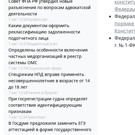
Совет ФПА РФ утвердил новые
констит
разъяснения по вопросам адвокатской
Федерац
деятельности
Федераль
7 авг 13:56
Профессия
порядке 
Каким документом оформить
Констит
реклассификацию задолженности
Федерал
подотчетного лица
7 авг 13:37
Бюджетный учет
г. № 1-Ф
Определены особенности включения
частных медорганизаций в реестр
системы ОМС
7 авг 13:19
Социальная сфера
Спецрежим НПД вправе применять
несовершеннолетние в возрасте от 14
до 18 лет
7 авг 12:58
Налоги и бухучет
При госрегистрации судна определят
соответствие идентифицирующим
признакам
7 авг 12:34
Транспорт
В Госдуме предложили заменить ЕГЭ
аттестацией в форме государственного