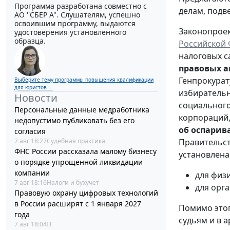
Программа разработана совместно с
делам, подв
АО ''СБЕР А". Слушателям, успешно
освоившим программу, выдаются
Законопроек
удостоверения установленного
образца.
Российской
налоговых с
правовых а
Генпрокурат
Выберите тему программы повышения квалификации
для юристов ...
избирательн
Новости
социального
Персональные данные медработника
корпораций,
недопустимо публиковать без его
об оспарив
согласия
7 авг 18:27
Судебная практика
Правительст
ФНС России рассказала малому бизнесу
установлен
о порядке упрощенной ликвидации
компании
для физ
7 авг 18:16
Налоги и бухучет
для орг
Правовую охрану цифровых технологий
в России расширят с 1 января 2027
Помимо этог
года
судьям и в 
7 авг 18:04
IT