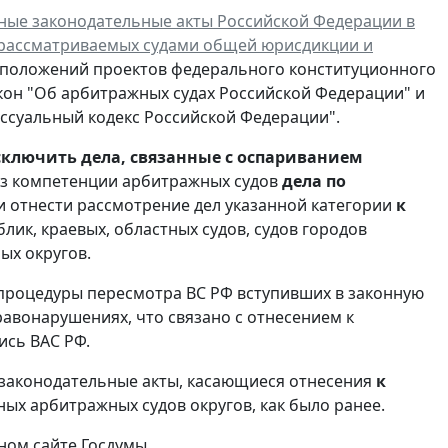
ные законодательные акты Российской Федерации в
, рассматриваемых судами общей юрисдикции и
 положений проектов федерального конституционного
кон "Об арбитражных судах Российской Федерации" и
ссуальный кодекс Российской Федерации".
ключить
дела, связанные с оспариванием
 из компетенции арбитражных судов
дела по
и отнести рассмотрение дел указанной категории
к
лик, краевых, областных судов, судов городов
ых округов.
процедуры пересмотра ВС РФ вступивших в законную
авонарушениях, что связано с отнесением к
ись ВАС РФ.
законодательные акты, касающиеся отнесения
к
ьных арбитражных судов округов, как было ранее.
ном сайте Госдумы.