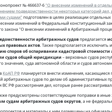
конопроект № 466637-6
"О внесении изменений в отдель
енением подведомственности некоторых категорий дел
ми судами"
подготовлен в целях реализации отдельных
несении изменений в Федеральный конституционный за
о закона "О внесении изменений в Арбитражный проце
ведомственности арбитражных судов
предлагается
ис
х правовых актов
. Также предполагается исключить
ию споров об оспаривании кадастровой стоимости
ии судов общей юрисдикции
– верховных судов респуб
о значения, суда автономной области и судов автономн
 в
КоАП РФ
планируется внести изменения, касающиеся 
й арбитражных судов по делам об административных пр
 ВС РФ рассмотрения дел, которые ранее рассматривал
кже предусмотрены соответствующие поправки в иные 
м судам арбитражных судов округов
, а не федерал
нопроектов и материалы к ним размещены на официаль