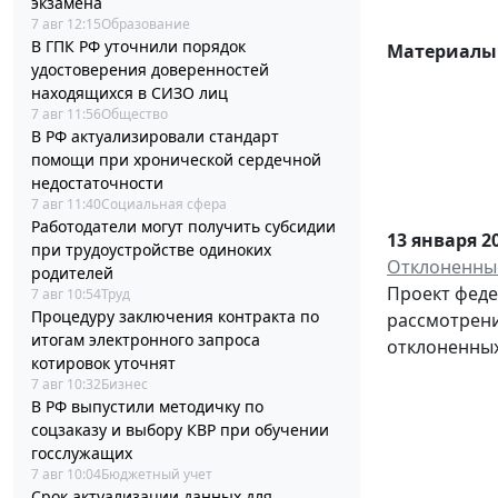
экзамена
7 авг 12:15
Образование
В ГПК РФ уточнили порядок
Материалы 
удостоверения доверенностей
находящихся в СИЗО лиц
7 авг 11:56
Общество
В РФ актуализировали стандарт
помощи при хронической сердечной
недостаточности
7 авг 11:40
Социальная сфера
Работодатели могут получить субсидии
13 января 2
при трудоустройстве одиноких
Отклоненные
родителей
Проект феде
7 авг 10:54
Труд
Процедуру заключения контракта по
рассмотрени
итогам электронного запроса
отклоненных
котировок уточнят
7 авг 10:32
Бизнес
В РФ выпустили методичку по
соцзаказу и выбору КВР при обучении
госслужащих
7 авг 10:04
Бюджетный учет
Срок актуализации данных для