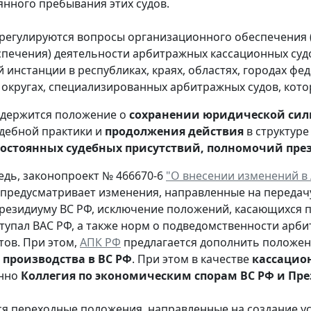
янного пребывания этих судов.
 регулируются вопросы организационного обеспечения 
спечения) деятельности арбитражных кассационных суд
й инстанции в республиках, краях, областях, городах ф
округах, специализированных арбитражных судов, котор
одержится положение о
сохранении юридической сил
дебной практики и
продолжения действия
в структур
постоянных судебных присутствий, полномочий пр
едь, законопроект № 466670-6
"О внесении изменений в
предусматривает изменения, направленные на передач
резидиуму ВС РФ, исключение положений, касающихся пр
тупал ВАС РФ, а также норм о подведомственности арб
тов. При этом,
АПК РФ
предлагается дополнить положен
 производства в ВС РФ
. При этом в качестве
кассацио
енно
Коллегия по экономическим спорам ВС РФ и Пр
я переходные положения, направленные на создание у