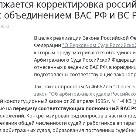
жается корректировка россий
с объединением ВАС РФ и ВС 
09:30
В целях реализации Закона Российской Ф
Федерации
"О Верховном Суде Российско
которым предусматриваются объединение
Арбитражного Суда Российской Федераци
отнесенных к ведению ВАС РФ, в юрисдик
подготовлены соответствующие законопро
Так, законопроектом № 466627-6
"О внесе
закон "Об арбитражных судах в Российск
 конституционный закон от 28 апреля 1995 г. № 1-ФКЗ
"
ые на
передачу соответствующих полномочий ВАС Р
оложений. Конкретизирован ряд вопросов в части опр
деления общей численности судей и работников аппара
 арбитражных судов, образования постоянных судебны