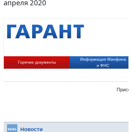
апреля 2020
Информация Минфина
Горячие документы
и ФНС
Присое
Новости