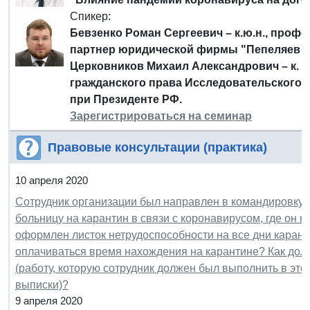
Спикер:
Бевзенко Роман Сергеевич – к.ю.н., проф
партнер юридической фирмы "Пепеляев Г
Церковников Михаил Александрович – к. ю
гражданского права Исследовательского ц
при Президенте РФ.
Зарегистрироваться на семинар
Правовые консультации (практика)
10 апреля 2020
Сотрудник организации был направлен в командировку в
больницу на карантин в связи с коронавирусом, где он н
оформлен листок нетрудоспособности на все дни карант
оплачиваться время нахождения на карантине? Как долж
(работу, которую сотрудник должен был выполнить в это
выписки)?
9 апреля 2020