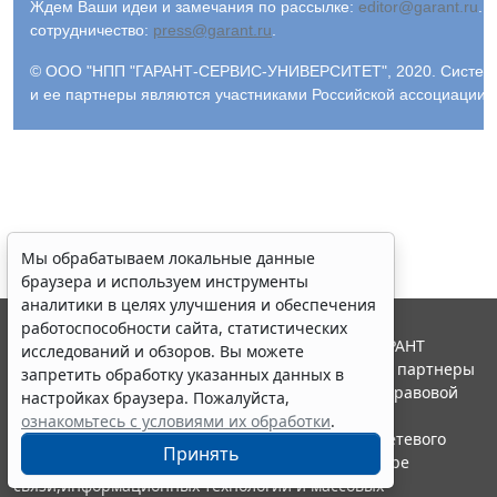
Ждем Ваши идеи и замечания по рассылке:
editor@garant.ru
.
Р
сотрудничество:
press@garant.ru
.
© ООО "НПП "ГАРАНТ-СЕРВИС-УНИВЕРСИТЕТ", 2020. Система Г
и ее партнеры являются участниками Российской ассоциации
Мы обрабатываем локальные данные
браузера и используем инструменты
аналитики в целях улучшения и обеспечения
работоспособности сайта, статистических
© ООО "НПП "ГАРАНТ-СЕРВИС", 2026. Система ГАРАНТ
исследований и обзоров. Вы можете
выпускается с 1990 года. Компания "Гарант" и ее партнеры
запретить обработку указанных данных в
являются участниками Российской ассоциации правовой
настройках браузера. Пожалуйста,
информации ГАРАНТ.
ознакомьтесь с условиями их обработки
.
Портал ГАРАНТ.РУ зарегистрирован в качестве сетевого
Принять
издания Федеральной службой по надзору в сфере
связи,информационных технологий и массовых