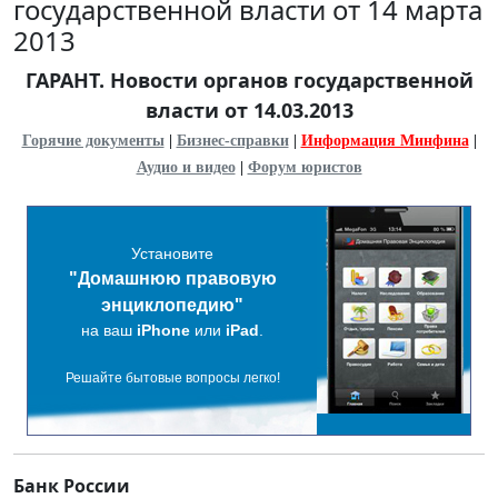
государственной власти от 14 марта
2013
ГАРАНТ. Новости органов государственной
власти от 14.03.2013
Горячие документы
|
Бизнес-справки
|
Информация Минфина
|
Аудио и видео
|
Форум юристов
Установите
"Домашнюю правовую
энциклопедию"
на ваш
iPhone
или
iPad
.
Решайте бытовые вопросы легко!
Банк России