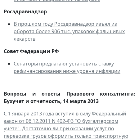
Росздравнадзор
В прошлом году Росздравнадзор изъял из
оборота более 906 тыс. упаковок фальшивых
лекарств
Совет Федерации РФ
Сенаторы предлагают установить ставку
рефинансирования ниже уровня инфляции
Вопросы и ответы Правового консалтинга:
Бухучет и отчетность
,
14 марта 2013
С 1 января 2013 года вступил в силу Федеральный
закон от 06.12.2011 N 402-ФЗ "О бухгалтерском
учете". Достаточно ли при оказании услуг по
перевозке грузов оформить только транспортную