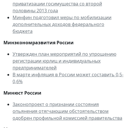
приватизации госимущества со второй
половины 2013 года
Минфин подготовил меры по мобилизации
дополнительных доходов федерального
бюджета
Минэкономразвития России
Утвержден план мероприятий по упрощению
регистрации юрлиц и индивидуальных
предпринимателей
В марте инфляция в России может составить 0,5-
0,6%
Минюст России
Законопроект о признании состояния
опьянения отягчающим обстоятельством
одобрен профильной комиссией правительства