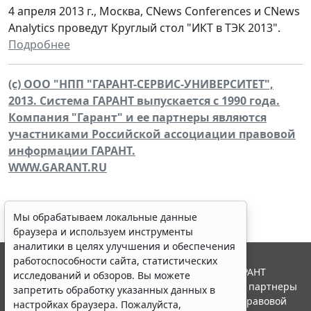
4 апреля 2013 г., Москва, CNews Conferences и CNews
Analytics проведут Круглый стол "ИКТ в ТЭК 2013".
Подробнее
(c) ООО "НПП "ГАРАНТ-СЕРВИС-УНИВЕРСИТЕТ",
2013. Система ГАРАНТ выпускается с 1990 года.
Компания "Гарант" и ее партнеры являются
участниками Российской ассоциации правовой
информации ГАРАНТ.
WWW.GARANT.RU
Мы обрабатываем локальные данные
браузера и используем инструменты
аналитики в целях улучшения и обеспечения
работоспособности сайта, статистических
© ООО "НПП "ГАРАНТ-СЕРВИС", 2026. Система ГАРАНТ
исследований и обзоров. Вы можете
выпускается с 1990 года. Компания "Гарант" и ее партнеры
запретить обработку указанных данных в
являются участниками Российской ассоциации правовой
настройках браузера. Пожалуйста,