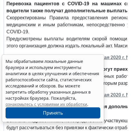
Перевозка пациентов с COVID-19 на машинах с
водители также получат дополнительные выплаты.
Скорректированы Правила предоставления регион
медицинским и иным работникам, непосредственно у
COVID-19.
Предусмотрены выплаты водителям скорой помощи - 
этого организация должна издать локальный акт. Максим
Распоряжение Правительства РФ от 15 мая 2020 г. N 
Мы обрабатываем локальные данные
браузера и используем инструменты
Иностранные тренеры и спортсмены смогут приехат
аналитики в целях улучшения и обеспечения
Минспорт направит в ФСБ список иностранных работн
работоспособности сайта, статистических
общероссийских спортивных федераций, которым разре
исследований и обзоров. Вы можете
запретить обработку указанных данных в
Распоряжение Правительства РФ от 15 мая 2020 г. N 
настройках браузера. Пожалуйста,
ознакомьтесь с условиями их обработки
.
Кабмин уточнил условия предоставления дополни
Принять
коронавирусом.
Выплаты медработникам, непосредственно участвующи
будут рассчитываться без привязки к фактически отраб