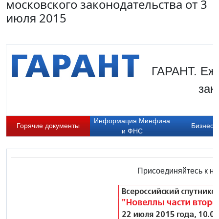
московского законодательства от 3
июля 2015
ГАРАНТ. Еж
зак
Информация Минфина
Горячие документы
Бизнес-
и ФНС
Присоединяйтесь к на