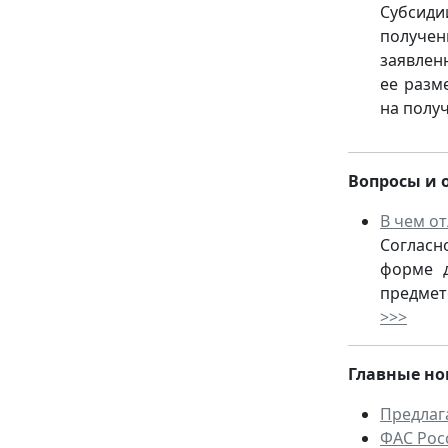
Субсид
получен
заявлен
ее разм
на полу
Вопросы и о
В чем о
Согласно
форме д
предмет
>>>
Главные но
Предлаг
ФАС Рос