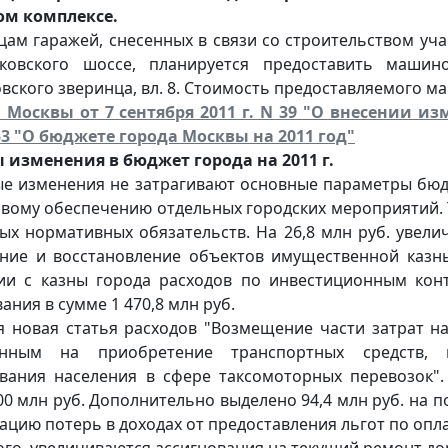
ом комплексе.
цам гаражей, снесенных в связи со строительством уча
овского шоссе, планируется предоставить машино
ского зверинца, вл. 8. Стоимость предоставляемого маш
. Москвы от 7 сентября 2011 г. N 39 "О внесении и
53 "О бюджете города Москвы на 2011 год"
 изменения в бюджет города на 2011 г.
е изменения не затрагивают основные параметры бюд
вому обеспечению отдельных городских мероприятий. Т
ых нормативных обязательств. На 26,8 млн руб. увел
ние и восстановление объектов имущественной казн
ии с казны города расходов по инвестиционным ко
ания в сумме 1 470,8 млн руб.
я новая статья расходов "Возмещение части затрат н
енным на приобретение транспортных средств, 
вания населения в сфере таксомоторных перевозок".
00 млн руб. Дополнительно выделено 94,4 млн руб. на п
цию потерь в доходах от предоставления льгот по оплат