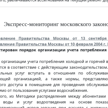
ого, увеличиваются ассигнования на текущий ремонт дор
Экспресс-мониторинг московского законод
овление Правительства Москвы от 13 сентябр
вление Правительства Москвы от 10 февраля 2004 г. 
ктирован порядок организации учета потреблен
 организации учета потребления холодной и горячей
тся в соответствие с действующим законодательством
альных услуг вступать в отношения по обслужива
яющей организацией, а также нормы, представля
ого доступа в помещение для проведения обслуживан
имо от пользования услугами водоснабжения.
ого, из Методики распределения между абонентами
й воды и услуг водоотведения на основе показ
атривающий использование при расчете с жилищны