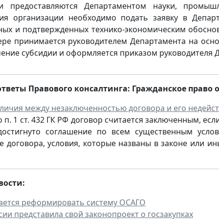
ии предоставляются Департаментом науки, промыш
ия организации необходимо подать заявку в Департ
ных и подтвержденных технико-экономическим обоснов
ере принимается руководителем Департамента на осн
чение субсидии и оформляется приказом руководителя 
тветы Правового консалтинга: Гражданское право от
тличия между незаключенностью договора и его недейс
 п. 1 ст. 432 ГК РФ договор считается заключенным, е
остигнуто соглашение по всем существенным услов
е договора, условия, которые названы в законе или ин
вости:
ается реформировать систему ОСАГО
сии представила свой законопроект о госзакупках