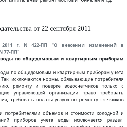
ог, капитальный ремонт мостов и тоннелей и т.д.
ательства от 22 сентября 2011
я 2011 г. N 422-ПП "О внесении изменений в
N 77-ПП"
ия воды по общедомовым и квартирным приборам
 воды по общедомовым и квартирным приборам учета
. Так, исключаются нормы, обязывающие потребителя
нию, ремонту и поверке водосчетчиков только с
ющие управляющей организации право требовать
ия, требовать оплаты услуги по ремонту счетчиков
 и потребителями объемов и стоимости холодной и
аний приборов учета воды исключается раздел,
ми организациями оптовых тарифов, отличных от