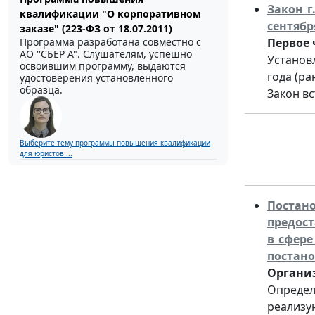
Закон г
квалификации "О корпоративном
сентябр
заказе" (223-ФЗ от 18.07.2011)
Программа разработана совместно с
Первое 
АО ''СБЕР А". Слушателям, успешно
Установ
освоившим программу, выдаются
года (ра
удостоверения установленного
образца.
Закон вс
Выберите тему программы повышения квалификации
для юристов ...
Постан
предост
в сфер
постано
Организ
Определ
реализу