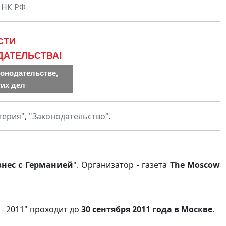
 НК РФ
СТИ
ДАТЕЛЬСТВА!
конодательстве,
гих дел
терия"
,
"Законодательство"
.
нес с Германией
". Организатор - газета
The Moscow
- 2011" проходит до
30 сентября 2011 года в Москве
.