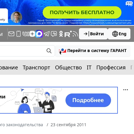
м
Войти
Eng
Перейти в систему ГАРАНТ
ование
Транспорт
Общество
IT
Профессия
П
го законодательства
23 сентября 2011