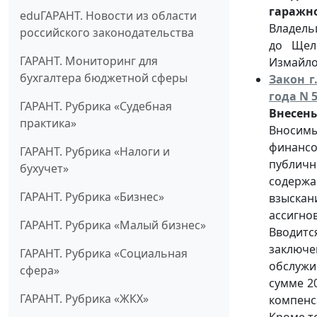
гаражн
eduГАРАНТ. Новости из области
Владель
российского законодательства
до Щелк
ГАРАНТ. Мониторинг для
Измайлов
бухгалтера бюджетной сферы
Закон г
года N 
ГАРАНТ. Рубрика «Судебная
Внесены
практика»
Вносимы
финансо
ГАРАНТ. Рубрика «Налоги и
публичн
бухучет»
содержа
ГАРАНТ. Рубрика «Бизнес»
взыскан
ассигнов
ГАРАНТ. Рубрика «Малый бизнес»
Вводитс
заключ
ГАРАНТ. Рубрика «Социальная
обслужи
сфера»
сумме 2
ГАРАНТ. Рубрика «ЖКХ»
компенса