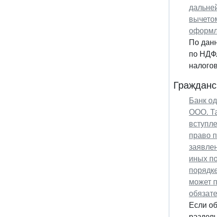
дальне
вычетом
оформл
По дан
по НДФЛ
налогов
Гражданс
Банк од
ООО. Та
вступле
право п
заявлен
иных по
порядке
может п
обязате
Если об
раздель