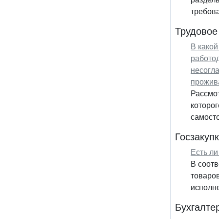
требова
Трудовое
В какой
работод
несогла
прожив
Рассмот
которог
самосто
Госзакуп
Есть ли
В соотв
товаров
исполне
Бухгалте