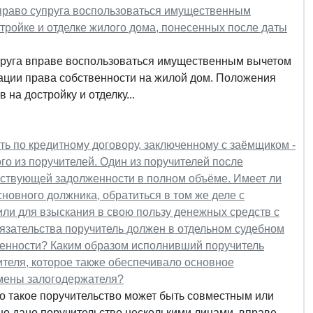
 право супруга воспользоваться имущественным
тройке и отделке жилого дома, понесенных после даты
руга вправе воспользоваться имущественным вычетом
рации права собственности на жилой дом. Положения
на достройку и отделку...
ь по кредитному договору, заключенному с заёмщиком -
о из поручителей. Один из поручителей после
ествующей задолженности в полном объёме. Имеет ли
новного должника, обратиться в том же деле с
ли для взыскания в свою пользу денежных средств с
язательства поручитель должен в отдельном судебном
женности? Каким образом исполнивший поручитель
ителя, которое также обеспечивало основное
амены залогодержателя?
то такое поручительство может быть совместным или
ьно дано поручительство несколькими лицами, вправе