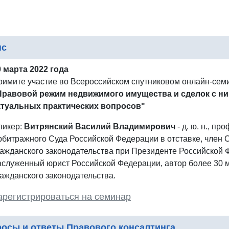
нс
0 марта 2022 года
римите участие во Всероссийском спутниковом онлайн-сем
Правовой режим недвижимого имущества и сделок с ним
ктуальных практических вопросов"
пикер:
Витрянский Василий Владимирович
- д. ю. н., п
рбитражного Суда Российской Федерации в отставке, член
ражданского законодательства при Президенте Российской
аслуженный юрист Российской Федерации, автор более 30 
ражданского законодательства.
арегистрироваться на семинар
осы и ответы Правового консалтинга