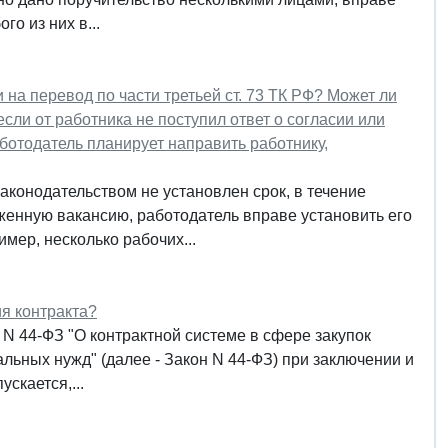
го из них в...
 на перевод по части третьей ст. 73 ТК РФ? Может ли
 если от работника не поступил ответ о согласии или
отодатель планирует направить работнику,
конодательством не установлен срок, в течение
женную вакансию, работодатель вправе установить его
мер, несколько рабочих...
я контракта?
г. N 44-ФЗ "О контрактной системе в сфере закупок
альных нужд" (далее - Закон N 44-ФЗ) при заключении и
скается,...