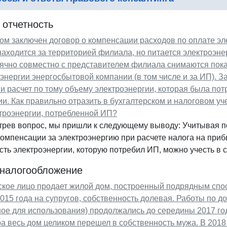
 отчетность
м заключен договор о компенсации расходов по оплате эле
 находится за территорией филиала, но питается электроэнер
ячно совместно с представителем филиала снимаются пока
энергии энергосбытовой компании (в том числе и за ИП). 
и расчет по тому объему электроэнергии, которая была по
и. Как правильно отразить в бухгалтерском и налоговом у
троэнергии, потребленной ИП?
трев вопрос, мы пришли к следующему выводу: Учитывая 
омпенсации за электроэнергию при расчете налога на при
ть электроэнергии, которую потребил ИП, можно учесть в с
 налогообложение
ское лицо продает жилой дом, построенный подрядным спо
015 года на супругов, собственность долевая. Работы по д
ое для использования) продолжались до середины 2017 год
а весь дом целиком перешел в собственность мужа. В 2018 