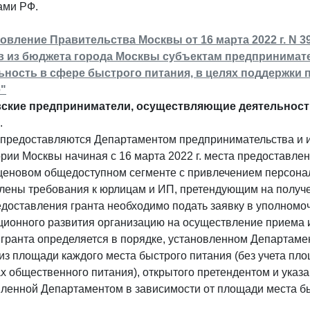
ами РФ.
овление Правительства Москвы от 16 марта 2022 г. N 
в из бюджета города Москвы субъектам предпринима
ьность в сфере быстрого питания, в целях поддержки 
"
ские предприниматели, осуществляющие деятельность
.
 предоставляются Департаментом предпринимательства и 
рии Москвы начиная с 16 марта 2022 г. места предоставлен
еновом общедоступном сегменте с привлечением персонала
лены требования к юрлицам и ИП, претендующим на получе
едоставления гранта необходимо подать заявку в уполном
ионного развития организацию на осуществление приема и
гранта определяется в порядке, установленном Департаме
из площади каждого места быстрого питания (без учета пл
х общественного питания), открытого претендентом и указа
ленной Департаментом в зависимости от площади места бы