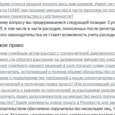
йшем супруга решила продать весь дом целиком. Имеет ли
 по НДФЛ при продаже имущества в части расходов по дос
ения свидетельства о собственности?
ному вопросу мы придерживаемся следующей позиции: Суп
, в том числе в части расходов, понесенных после регист
ого законодательства не ставят возможность учета расходов 
кое право
ним судебным актом взыскал с сопоручителей задолженност
кже суд обратил взыскание на заложенное имущество одног
ния судебного данного решения в силу погасил сумму сущ
оручитель, исполнивший в полном объёме обязательство ос
ием о правопреемстве требований к иным сопоручителям и
ручителей и получения права залога? Или исполнивший об
 выходить к каждому из поручителей за взысканием задол
олучить право залогодержателя на имущество иного поруч
льство? Какие документы нужно подать в Росреестр для з
язательством обеспечено поручительство нескольких лиц, 
ным. Кредитор, независимо от того, совместно или раздел