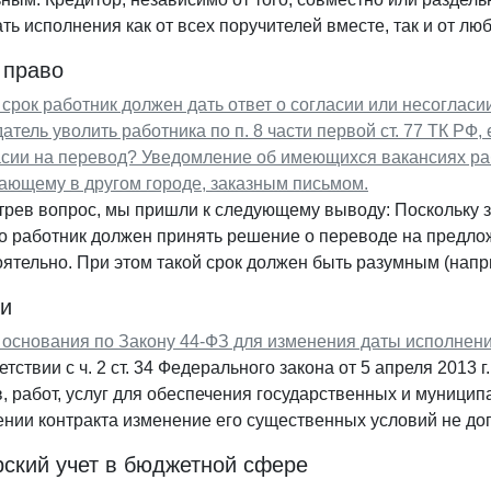
ть исполнения как от всех поручителей вместе, так и от любо
 право
 срок работник должен дать ответ о согласии или несогласии
атель уволить работника по п. 8 части первой ст. 77 ТК РФ,
сии на перевод? Уведомление об имеющихся вакансиях раб
ающему в другом городе, заказным письмом.
рев вопрос, мы пришли к следующему выводу: Поскольку за
о работник должен принять решение о переводе на предло
ятельно. При этом такой срок должен быть разумным (напри
ки
 основания по Закону 44-ФЗ для изменения даты исполнени
етствии с ч. 2 ст. 34 Федерального закона от 5 апреля 2013 
, работ, услуг для обеспечения государственных и муницип
нии контракта изменение его существенных условий не допу
рский учет в бюджетной сфере