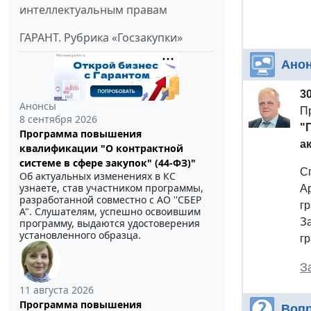
интеллектуальным правам
ГАРАНТ. Рубрика «Госзакупки»
Ано
3
Анонсы
П
8 сентября 2026
"
Программа повышения
а
квалификации "О контрактной
системе в сфере закупок" (44-ФЗ)"
С
Об актуальных изменениях в КС
узнаете, став участником программы,
А
разработанной совместно с АО ''СБЕР
г
А". Слушателям, успешно освоившим
З
программу, выдаются удостоверения
установленного образца.
г
З
11 августа 2026
Программа повышения
Вопр