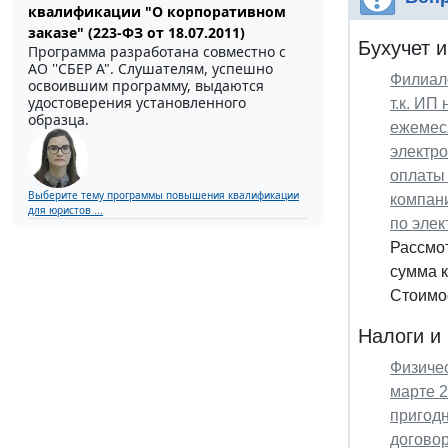
квалификации "О корпоративном
заказе" (223-ФЗ от 18.07.2011)
Бухучет и
Программа разработана совместно с
АО ''СБЕР А". Слушателям, успешно
Филиало
освоившим программу, выдаются
удостоверения установленного
т.к. ИП
образца.
ежемес
электро
оплаты 
Выберите тему программы повышения квалификации
компани
для юристов ...
по элек
Рассмо
сумма к
Стоимос
Налоги и
Физиче
марте 2
пригодн
договор