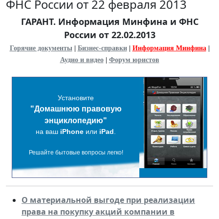
ФНС России от 22 февраля 2013
ГАРАНТ. Информация Минфина и ФНС
России от 22.02.2013
Горячие документы
|
Бизнес-справки
|
Информация Минфина
|
Аудио и видео
|
Форум юристов
Установите
"Домашнюю правовую
энциклопедию"
на ваш
iPhone
или
iPad
.
Решайте бытовые вопросы легко!
О материальной выгоде при реализации
права на покупку акций компании в