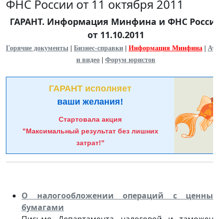
ФНС России от 11 октября 2011
ГАРАНТ. Информация Минфина и ФНС Росси
от 11.10.2011
Горячие документы
|
Бизнес-справки
|
Информация Минфина
|
Ауд
и видео
|
Форум юристов
ГАРАНТ исполняет
ваши желания!
Стартовала акция
"Максимальный результат без лишних
затрат!"
О налогообложении операций с ценны
бумагами
Письмо Департамента налоговой и таможенн