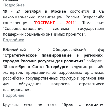
Подробнее
19 - 21 октября в Москве
состоится II Съе
некоммерческих организаций России Всероссийск
конференция "
ГОСГРАНТ - 2011
". Тема съезд
"Cовершенствование системы государственн
поддержки социально значимых проектов".
Подробнее
Юбилейный X Общероссийский фору
"
Стратегическое планирование в регионах
городах России: ресурсы для развития
" соберет
17
18 октября в Санкт-Петербурге
ведущих российск
экспертов, представителей зарубежных организаци
российских государственных структур и органов влас
для обсуждения вопросов стратегическо
планирования.
Подробнее
Круглый стол по теме "
Врач – пациент