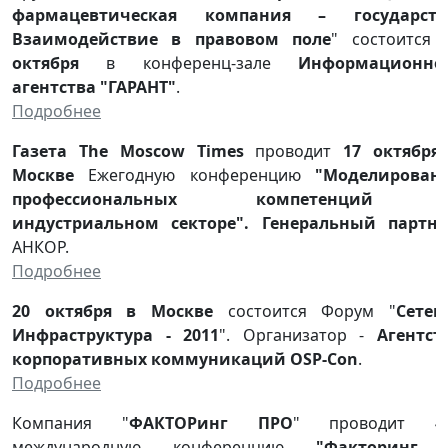
фармацевтическая компания – государств
Взаимодействие в правовом поле
" состоится
октября
в конференц-зале
Информационно
агентства "ГАРАНТ"
.
Подробнее
Газета The Moscow Times
проводит
17 октября
Москве
Ежегодную конференцию
"Моделирован
профессиональных компетенций 
индустриальном секторе".
Генеральный партне
АНКОР.
Подробнее
20 октября в Москве
состоится Форум "
Сетев
Инфраструктура - 2011
". Организатор -
Агентст
корпоративных коммуникаций OSP-Con
.
Подробнее
Компания "
ФАКТОРинг ПРО
" проводит 4
международную конференцию
"Факторинг