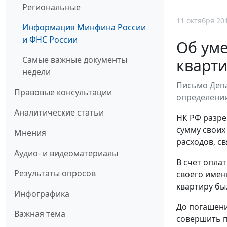
Региональные
11 октября 20
Информация Минфина России
и ФНС России
Об ум
Самые важные документы
кварти
недели
Письмо Депа
Правовые консультации
определени
Аналитические статьи
НК РФ разре
сумму своих
Мнения
расходов, с
Аудио- и видеоматериалы
В счет опла
Результаты опросов
своего имен
квартиру был
Инфографика
До погашени
Важная тема
совершить п