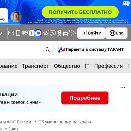
м
Войти
Eng
Перейти в систему ГАРАНТ
ование
Транспорт
Общество
IT
Профессия
П
 и ФНС России
Об уменьшении расходов
нее 3 лет