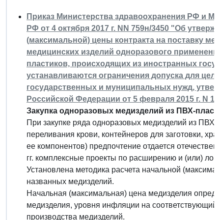
Приказ Министерства здравоохранения РФ и М
РФ от 4 октября 2017 г. NN 759н/3450 "Об утвер
(максимальной) цены контракта на поставку ме
медицинских изделий одноразового применени
пластиков, происходящих из иностранных госу
устанавливаются ограничения допуска для целе
государственных и муниципальных нужд, утве
Российской Федерации от 5 февраля 2015 г. N 10
Закупка одноразовых медизделий из ПВХ-пласти
При закупке ряда одноразовых медизделий из ПВХ-п
переливания крови, контейнеров для заготовки, хр
ее компонентов) предпочтение отдается отечестве
гг. комплексные проекты по расширению и (или) ло
Установлена методика расчета начальной (максимал
названных медизделий.
Начальная (максимальная) цена медизделия опреде
медизделия, уровня инфляции на соответствующий 
производства медизделий.