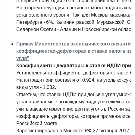
В первом полугодии 2018 г. повышения платы не ож
Во втором полугодии в регионах могут поднять ком
установленного уровня. Так, для Москвы максималь
Петербурга - 6%, Калининградской, Мурманской, Сах
Северной Осетии - Алании и Новосибирской области 
Приказ Министерства экономического развития РФ
коэффициентах-дефляторах к ставке налога на
угля"
Коэффициенты-дефляторы к ставке НДПИ при доб
Установлены коэффициенты-дефляторы к ставке НДП
На антрацит они составляют 0,924, на уголь коксующи
виды угля - 1,032.
Отметим, что ставки НДПИ при добыче угля умнож
устанавливаемые по каждому виду угля ежеквартал
учитывающие изменение цен на уголь в России за п
коэффициенты-дефляторы, которые применялись р
Российской газете.
Зарегистрировано в Минюсте РФ 27 октября 2017 г.