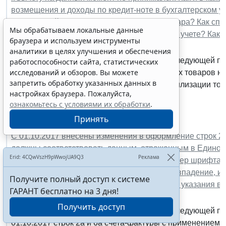
возмещения и доходы по кредит-ноте в бухгалтерском уч
таможенный НДС в части испорченного товара? Как спи
Мы обрабатываем локальные данные
товара в бухгалтерском учете и в налоговом учете? Как 
браузера и используем инструменты
НДС по счету-фактуре на утилизацию?
аналитики в целях улучшения и обеспечения
По данному вопросу мы придерживаемся следующей по
работоспособности сайта, статистических
исследований и обзоров. Вы можете
налогоплательщиком при ввозе испорченных товаров на 
запретить обработку указанных данных в
Суммы НДС, предъявленные по услугам утилизации товар
настройках браузера. Пожалуйста,
этом нельзя исключать вероятности...
ознакомьтесь с условиями их обработки
.
2 ноября 2017
Принять
Налоги и налогообложение
С 01.10.2017 внесены изменения в оформление строк 2а 
должны соответствовать данным, отраженным в Едином
Erid: 4CQwVszH9pWwojUA9Q3
Реклама
(далее - ЕГРЮЛ). Должен ли совпадать размер шрифта п
в ЕГРЮЛ? Является ли ошибкой такое несовпадение, и н
Получите полный доступ к системе
исправления в счет-фактуру? Каков порядок указания 
ГАРАНТ бесплатно на 3 дня!
элементов адреса?
Получить доступ
По данному вопросу мы придерживаемся следующей по
01.10.2017 строк 2а и 6а счета-фактуры с применение