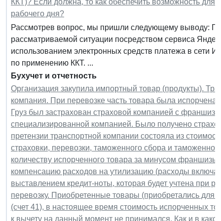
ККТ)? Если должна, то как обеспечить возможность для
рабочего дня?
Рассмотрев вопрос, мы пришли следующему выводу: Пр
рассматриваемой ситуации посредством сервиса Яндекс
использованием электронных средств платежа в сети Инт
по применению ККТ. ...
Бухучет и отчетность
Организация закупила импортный товар (продукты). Тр
компания. При перевозке часть товара была испорчена
Груз был застрахован страховой компанией с франшизо
специализированной компанией. Было получено страхо
претензии транспортной компании состояла из стоимости
страховки, перевозки, таможенного сбора и таможенно
количеству испорченного товара за минусом франшизы,
компенсацию расходов на утилизацию (расходы включа
выставлением кредит-ноты, которая будет учтена при р
перевозку. Приобретенные товары (приобретались для п
(счет 41), в настоящее время стоимость испорченных т
к вычету на данный момент не принимался. Как и в како