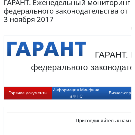
ГАРАНТ. Еженедельный мониторинг
федерального законодательства от
3 ноября 2017
Пи
ГАРАНТ. 
федерального законодател
Информация Минфина
Горячие документы
Бизнес-спра
и ФНС
Присоединяйтесь к нам в