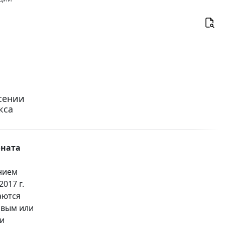
есении
кса
оната
нием
017 г.
аются
овым или
ми