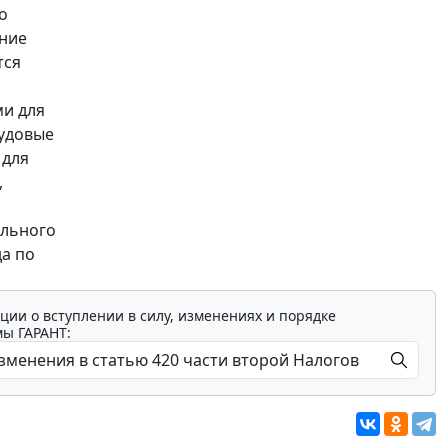
о
ние
тся
ми для
рудовые
 для
,
ального
да по
ции о вступлении в силу, изменениях и порядке
мы ГАРАНТ: