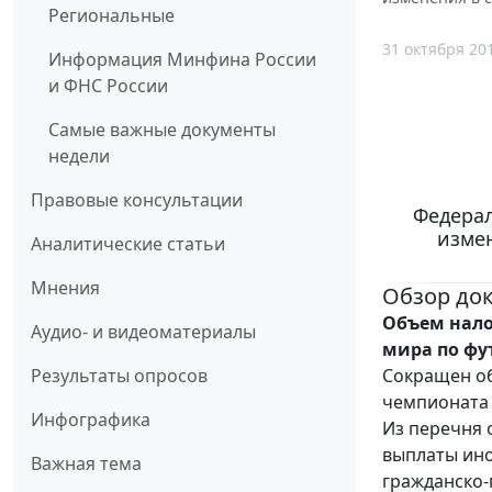
Региональные
31 октября 20
Информация Минфина России
и ФНС России
Самые важные документы
недели
Правовые консультации
Федерал
измен
Аналитические статьи
Мнения
Обзор до
Объем нало
Аудио- и видеоматериалы
мира по фу
Сокращен об
Результаты опросов
чемпионата м
Инфографика
Из перечня 
выплаты ино
Важная тема
гражданско-