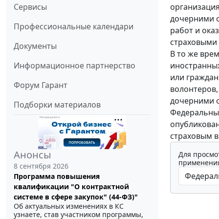
организация
Сервисы
дочерними 
Профессиональные календари
работ и ока
страховыми 
Документы
В то же вре
иностранных
Информационное партнерство
или граждан
Форум Гарант
волонтеров,
дочерними о
Подборки материалов
Федеральный
опубликован
страховым в
Анонсы
Для просмо
применения
8 сентября 2026
Программа повышения
квалификации "О контрактной
системе в сфере закупок" (44-ФЗ)"
Об актуальных изменениях в КС
узнаете, став участником программы,