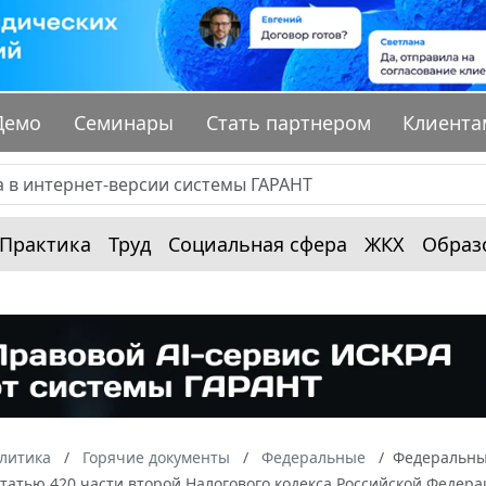
Демо
Семинары
Стать партнером
Клиента
Практика
Труд
Социальная сфера
ЖКХ
Образ
алитика
Горячие документы
Федеральные
Федеральный
татью 420 части второй Налогового кодекса Российской Федера