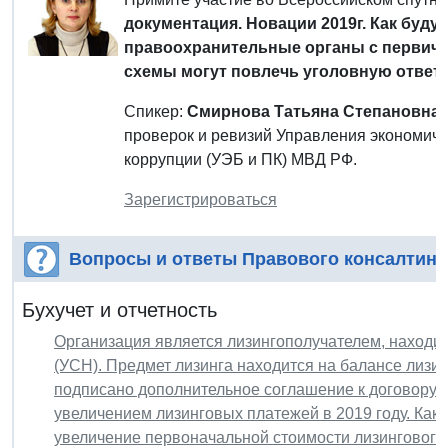
документация. Новации 2019г. Как буду
правоохранительные органы с первичк
схемы могут повлечь уголовную ответ
Спикер:
Смирнова Татьяна Степановна
,
проверок и ревизий Управления экономиче
коррупции (УЭБ и ПК) МВД РФ.
Зарегистрироваться
Вопросы и ответы Правового консалтинг
Бухучет и отчетность
Организация является лизингополучателем, находи
(УСН). Предмет лизинга находится на балансе лизин
подписано дополнительное соглашение к договору л
увеличением лизинговых платежей в 2019 году. Каки
увеличение первоначальной стоимости лизингового