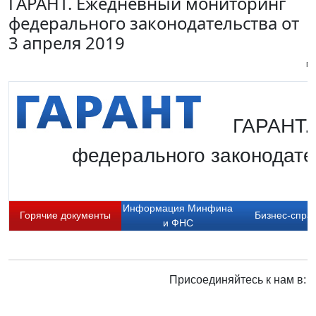
ГАРАНТ. Ежедневный мониторинг
федерального законодательства от
3 апреля 2019
Пи
ГАРАНТ.
федерального законодате
Информация Минфина
Горячие документы
Бизнес-спра
и ФНС
Присоединяйтесь к нам в: