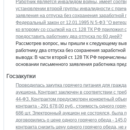
Работник является инвалидом войны, имеет соотве
установлении второй группы инвалидности с причин
заявления на отпуска без сохранения заработной пла
Федеральный закон от 12.01.1995 N 5-ФЗ "О ветера
ко второму со ссылкой на ст. 128 ТК РФ приложил 
предоставить работнику два отпуска по 60 дней?
Рассмотрев вопрос, мы пришли к следующему вывод
работнику два отпуска без сохранения заработной 
вывода: В части второй ст. 128 ТК РФ перечислены с
основании письменного заявления работника предос
Госзакупки
Проводилась закупка горячего питания для граждан
аукциона. Контракт заключен в соответствии с треб
44-ФЗ. Контрактом предусмотрен конкретный объем 
контракта - 291 678,00 руб., стоимость одного горяче
686 шт. Электронный аукцион не состоялся, была под
договорились о цене одного горячего обеда - 145,0
контракта снизить цену одного горячего обеда, не и