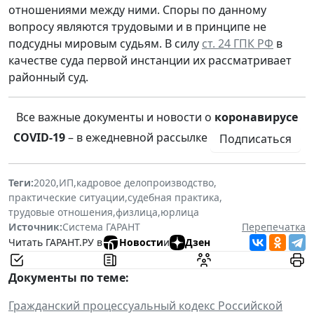
отношениями между ними. Споры по данному
вопросу являются трудовыми и в принципе не
подсудны мировым судьям. В силу
ст. 24 ГПК РФ
в
качестве суда первой инстанции их рассматривает
районный суд.
Все важные документы и новости о
коронавирусе
COVID-19
– в ежедневной рассылке
Подписаться
Теги:
2020
,
ИП
,
кадровое делопроизводство
,
практические ситуации
,
судебная практика
,
трудовые отношения
,
физлица
,
юрлица
Источник:
Система ГАРАНТ
Перепечатка
Читать ГАРАНТ.РУ в
Новости
и
Дзен
Документы по теме:
Гражданский процессуальный кодекс Российской