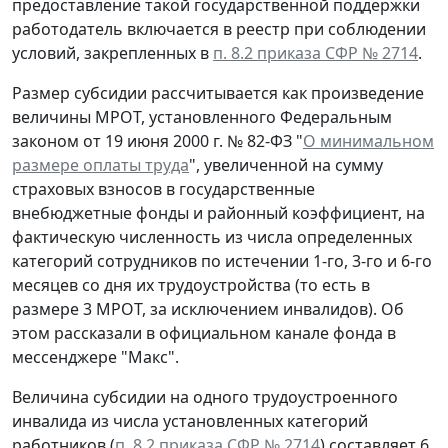
предоставление такой государственной поддержки
работодатель включается в реестр при соблюдении
условий, закрепленных в
п. 8.2 приказа СФР № 2714
.
Размер субсидии рассчитывается как произведение
величины МРОТ, установленного Федеральным
законом от 19 июня 2000 г. № 82-ФЗ "
О минимальном
размере оплаты труда
", увеличенной на сумму
страховых взносов в государственные
внебюджетные фонды и районный коэффициент, на
фактическую численность из числа определенных
категорий сотрудников по истечении 1-го, 3-го и 6-го
месяцев со дня их трудоустройства (то есть в
размере 3 МРОТ, за исключением инвалидов). Об
этом рассказали в официальном канале фонда в
мессенджере "Макс".
Величина субсидии на одного трудоустроенного
инвалида из числа установленных категорий
работников (
п. 8.2 приказа СФР № 2714
) составляет 6