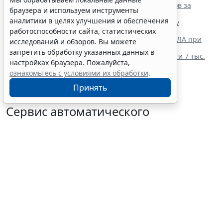
Сервис автоматического аннулирования патентов за
браузера и используем инструменты
неуплату запустят с 10 августа
аналитики в целях улучшения и обеспечения
Отчет о выполнении квоты для приема на работу
инвалидов надо сдать до 12 октября
работоспособности сайта, статистических
Работодатель вправе учитывать опасность от БПЛА при
исследований и обзоров. Вы можете
оценке профрисков
запретить обработку указанных данных в
Предельный размер больничного достигает почти 7 тыс.
настройках браузера. Пожалуйста,
руб. в день в 2026 году
ознакомьтесь с условиями их обработки
.
Принять
Сервис автоматического
аннулирования патентов за
неуплату запустят с 10 августа
6 августа 2026 16:19
Труд