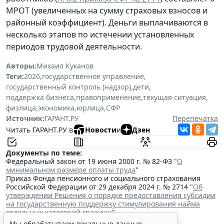
МРОТ (увеличенных на сумму страховых взносов и
районный коэффициент). Деньги выплачиваются в
несколько этапов по истечении установленных
периодов трудовой деятельности.
Авторы:
Михаил Куканов
Теги:
2026
,
государственное управление
,
государственный контроль (надзор)
,
дети
,
поддержка бизнеса
,
правоприменение
,
текущая ситуация
,
физлица
,
экономика
,
юрлица
,
СФР
Источник:
ГАРАНТ.РУ
Перепечатка
Читать ГАРАНТ.РУ в
Новости
и
Дзен
Документы по теме:
Федеральный закон от 19 июня 2000 г. № 82-ФЗ "
О
минимальном размере оплаты труда
"
Приказ Фонда пенсионного и социального страхования
Российской Федерации от 29 декабря 2024 г. № 2714 "
Об
утверждении Решения о порядке предоставления субсидии
на государственную поддержку стимулирования найма
отдельных категорий граждан
"
Читайте также:
Мы обрабатываем локальные данные