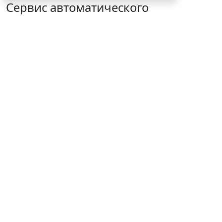
Сервис автоматического
аннулирования патентов за
неуплату запустят с 10 августа
6 августа 2026 16:19
Труд
© vrvirus / Фотобанк 123RF.com
Решение о признании их недействительными в
связи с невнесением авансового платежа будет