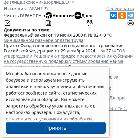
физлица
,
экономика
,
юрлица
,
СФР
Источник:
ГАРАНТ.РУ
Перепечатка
Читать ГАРАНТ.РУ в
Новости
и
Дзен
Документы по теме:
Федеральный закон от 19 июня 2000 г. № 82-ФЗ "
О
минимальном размере оплаты труда
"
Приказ Фонда пенсионного и социального страхования
Российской Федерации от 29 декабря 2024 г. № 2714 "
Об
утверждении Решения о порядке предоставления субсидии
на государственную поддержку стимулирования найма
отдельных категорий граждан
"
Читайте также:
Мы обрабатываем локальные данные
Сервис автоматического аннулирования патентов за
браузера и используем инструменты
неуплату запустят с 10 августа
аналитики в целях улучшения и обеспечения
Отчет о выполнении квоты для приема на работу
инвалидов надо сдать до 12 октября
работоспособности сайта, статистических
Работодатель вправе учитывать опасность от БПЛА при
исследований и обзоров. Вы можете
оценке профрисков
запретить обработку указанных данных в
Предельный размер больничного достигает почти 7 тыс.
настройках браузера. Пожалуйста,
руб. в день в 2026 году
ознакомьтесь с условиями их обработки
.
Принять