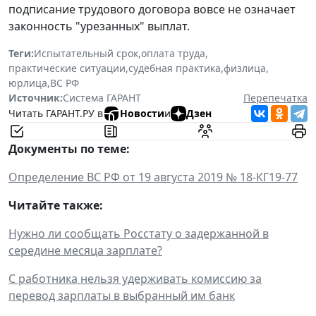
подписание трудового договора вовсе не означает
законность "урезанных" выплат.
Теги:
Испытательный срок
,
оплата труда
,
практические ситуации
,
судебная практика
,
физлица
,
юрлица
,
ВС РФ
Источник:
Система ГАРАНТ
Перепечатка
Читать ГАРАНТ.РУ в
Новости
и
Дзен
Документы по теме:
Определение ВС РФ от 19 августа 2019 № 18-КГ19-77
Читайте также:
Нужно ли сообщать Росстату о задержанной в
середине месяца зарплате?
С работника нельзя удерживать комиссию за
перевод зарплаты в выбранный им банк