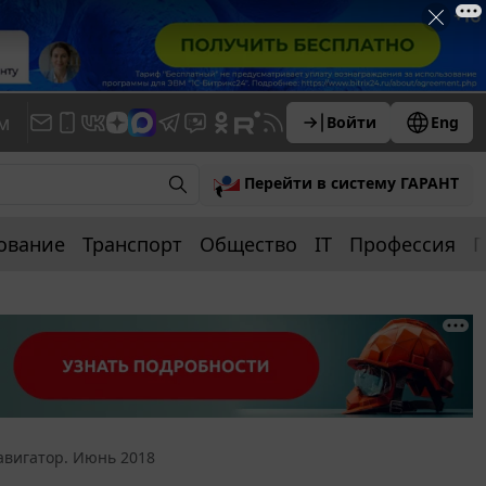
м
Войти
Eng
Перейти в систему ГАРАНТ
ование
Транспорт
Общество
IT
Профессия
П
авигатор. Июнь 2018