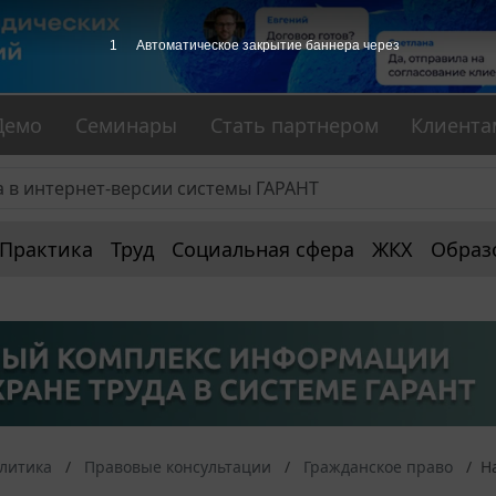
1
Автоматическое закрытие баннера через
Демо
Семинары
Стать партнером
Клиента
Практика
Труд
Социальная сфера
ЖКХ
Образ
алитика
Правовые консультации
Гражданское право
Н