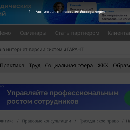
1
Автоматическое закрытие баннера через
Демо
Семинары
Стать партнером
Клиента
Практика
Труд
Социальная сфера
ЖКХ
Образ
алитика
Правовые консультации
Гражданское право
Н