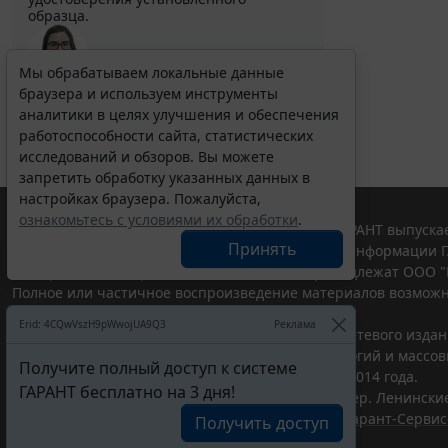
образца.
Мы обрабатываем локальные данные
браузера и используем инструменты
Выберите тему программы повышения квалификации
для юристов ...
аналитики в целях улучшения и обеспечения
работоспособности сайта, статистических
исследований и обзоров. Вы можете
запретить обработку указанных данных в
настройках браузера. Пожалуйста,
ознакомьтесь с условиями их обработки
.
© ООО "НПП "ГАРАНТ-СЕРВИС", 2026. Система ГАРАНТ выпускае
Принять
участниками Российской ассоциации правовой информации Г
Все права на материалы сайта ГАРАНТ.РУ принадлежат ООО "
Полное или частичное воспроизведение материалов возможн
Правила использования портала.
Erid: 4CQwVszH9pWwojUA9Q3
Реклама
Портал ГАРАНТ.РУ зарегистрирован в качестве сетевого изда
надзору в сфере связи,информационных технологий и массо
Получите полный доступ к системе
(Роскомнадзором), Эл № ФС77-58365 от 18 июня 2014 года.
ГАРАНТ бесплатно на 3 дня!
ООО "НПП "ГАРАНТ-СЕРВИС", 119234, г. Москва, тер. Ленинские 
Разработчик ЭПС Система ГАРАНТ – ООО "НПП "
Гарант-Сервис
Получить доступ