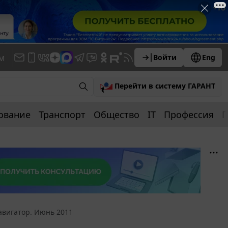
м
Войти
Eng
Перейти в систему ГАРАНТ
ование
Транспорт
Общество
IT
Профессия
П
авигатор. Июнь 2011