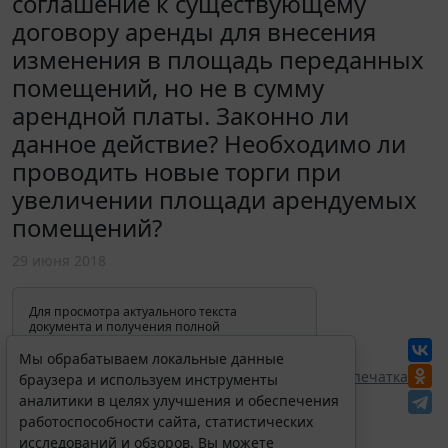
соглашение к существующему
договору аренды для внесения
изменения в площадь переданных
помещений, но не в сумму
арендной платы. Законно ли
данное действие? Необходимо ли
проводить новые торги при
увеличении площади арендуемых
помещений?
29 июня 2018
Для просмотра актуального текста
документа и получения полной
информации о вступлении в силу,
изменениях и порядке применения
Мы обрабатываем локальные данные
документа, воспользуйтесь поиском в
Перепечатка
браузера и используем инструменты
Интернет-версии системы ГАРАНТ:
аналитики в целях улучшения и обеспечения
работоспособности сайта, статистических
исследований и обзоров. Вы можете