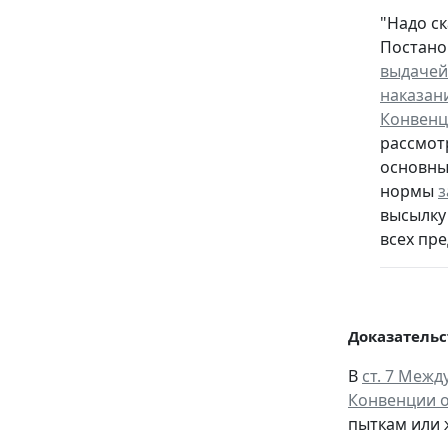
"Надо с
Постанов
выдачей
наказан
Конвенц
рассмот
основны
нормы
з
высылку
всех пр
Доказательс
В
ст. 7 Межд
Конвенции о
пыткам или 