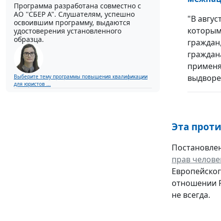
Программа разработана совместно с
АО ''СБЕР А". Слушателям, успешно
"В авгус
освоившим программу, выдаются
которым
удостоверения установленного
образца.
граждан,
граждан
применя
выдворе
Выберите тему программы повышения квалификации
для юристов ...
Эта прот
Постановлен
прав челове
Европейског
отношении 
не всегда.