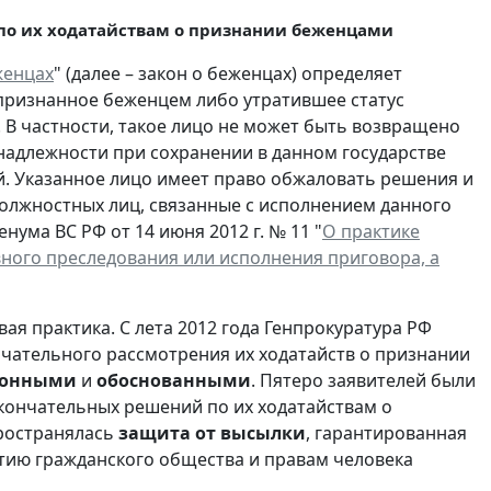
по их ходатайствам о признании беженцами
женцах
" (далее – закон о беженцах) определяет
признанное беженцем либо утратившее статус
. В частности, такое лицо не может быть возвращено
надлежности при сохранении в данном государстве
. Указанное лицо имеет право обжаловать решения и
 должностных лиц, связанные с исполнением данного
ума ВС РФ от 14 июня 2012 г. № 11 "
О практике
вного преследования или исполнения приговора, а
я практика. С лета 2012 года Генпрокуратура РФ
чательного рассмотрения их ходатайств о признании
конными
и
обоснованными
. Пятеро заявителей были
ончательных решений по их ходатайствам о
пространялась
защита от высылки
, гарантированная
итию гражданского общества и правам человека