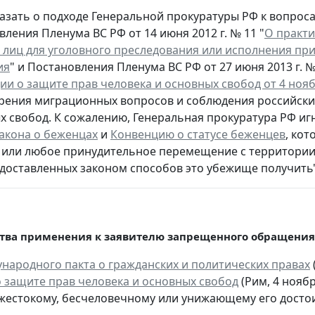
казать о подходе Генеральной прокуратуры РФ к вопрос
ления Пленума ВС РФ от 14 июня 2012 г. № 11 "
О практи
 лиц для уголовного преследования или исполнения при
ия
" и Постановления Пленума ВС РФ от 27 июня 2013 г. №
ии о защите прав человека и основных свобод от 4 нояб
рения миграционных вопросов и соблюдения российски
х свобод. К сожалению, Генеральная прокуратура РФ игн
акона о беженцах
и
Конвенцию о статусе беженцев
, ко
 или любое принудительное перемещение с территории
едоставленных законом способов это убежище получить"
тва применения к заявителю запрещенного обращения 
ународного пакта о гражданских и политических правах
 защите прав человека и основных свобод
(Рим, 4 ноябр
жестокому, бесчеловечному или унижающему его досто