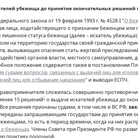
ателей убежища до принятия окончательных решений 
дерального закона от 19 февраля 1993 г. № 4528-I "
О бе
ав лица, ходатайствующего о признании беженцем или 
 лишенное статуса беженца (далее – искатель убежища)
воли на территорию государства своей гражданской при
тв, вызывающих опасения стать жертвой преследований
ездействие) органов власти, местного самоуправления,
обное положение содержится также в постановлении Плен
я судами вопросов, связанных с выдачей лиц для уголо
ачей лиц для отбывания наказания
" и выводах ЕСПЧ.
правоприменителя сложилась совершенно противоречива
2
менее 15 решений
о выдаче искателей убежища до окон
Все решения признаны судами, в том числе и ВС РФ,
за
переданы запрашивающим государствам до принятия ок
еженцами, то есть в период времени, когда на них рас
а о беженцах
. Члены Совета при Президенте РФ по разв
ую практику порочной.