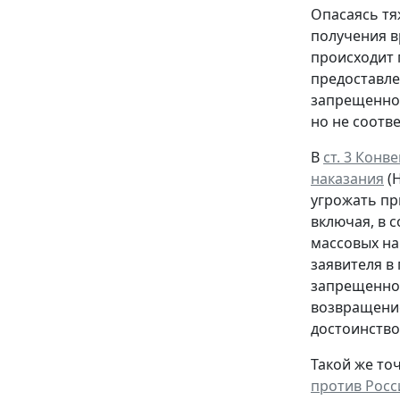
Опасаясь тя
получения в
происходит 
предоставле
запрещенног
но не соотв
В
ст. 3 Кон
наказания
(Н
угрожать пр
включая, в 
массовых на
заявителя в
запрещенном
возвращение
достоинство
Такой же точ
против Рос