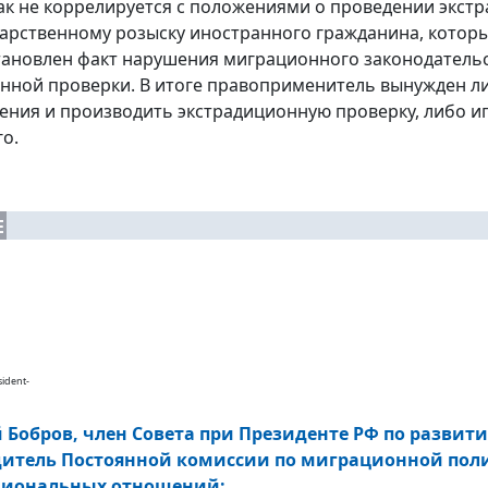
ак не коррелируется с положениями о проведении экстр
арственному розыску иностранного гражданина, которы
тановлен факт нарушения миграционного законодатель
нной проверки. В итоге правоприменитель вынужден л
ния и производить экстрадиционную проверку, либо и
о.
Е
ident-
 Бобров,
член Совета при Президенте РФ по развит
итель Постоянной комиссии по миграционной полит
иональных отношений
: