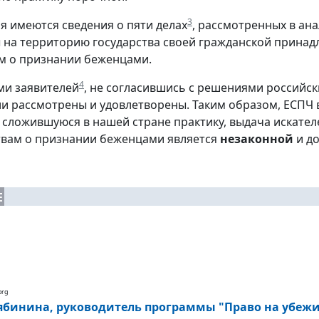
3
мя имеются сведения о пяти делах
, рассмотренных в ан
на территорию государства своей гражданской принад
м о признании беженцами.
4
ми заявителей
, не согласившись с решениями российск
и рассмотрены и удовлетворены. Таким образом, ЕСПЧ 
 сложившуюся в нашей стране практику, выдача искате
твам о признании беженцами является
незаконной
и д
Е
org
ябинина, руководитель программы "Право на убежи