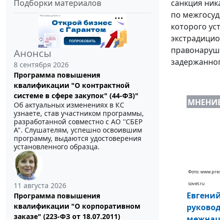
Подборки материалов
санкция ник
по межгосуд
которого ус
экстрадицио
правонаруше
Анонсы
задержанног
8 сентября 2026
Программа повышения
квалификации "О контрактной
системе в сфере закупок" (44-ФЗ)"
МНЕНИ
Об актуальных изменениях в КС
узнаете, став участником программы,
разработанной совместно с АО ''СБЕР
А". Слушателям, успешно освоившим
программу, выдаются удостоверения
установленного образца.
Фото: www.pres
sovet.ru
11 августа 2026
Евгений
Программа повышения
квалификации "О корпоративном
руковод
заказе" (223-ФЗ от 18.07.2011)
межнац