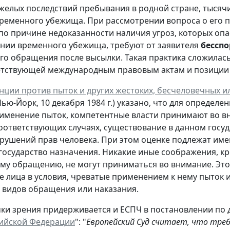
желых последствий пребывания в родной стране, тысяч
ременного убежища. При рассмотрении вопроса о его 
по причине недоказанности наличия угроз, которых опа
нии временного убежища, требуют от заявителя
бессп
о обращения после высылки. Такая практика сложилась
етствующей международным правовым актам и позиции
венции против пыток и других жестоких, бесчеловечных
ью-Йорк, 10 декабря 1984 г.)
указано, что для определе
именение пыток, компетентные власти принимают во 
соответствующих случаях, существование в данном госу
рушений прав человека. При этом оценке подлежат им
 государство назначения. Никакие иные соображения, к
у обращению, не могут приниматься во внимание. Это 
 лица в условия, чреватые применением к нему пыток 
 видов обращения или наказания.
ки зрения придерживается и ЕСПЧ в постановлении по де
сийской Федерации
": "
Европейский Суд считает, что тр