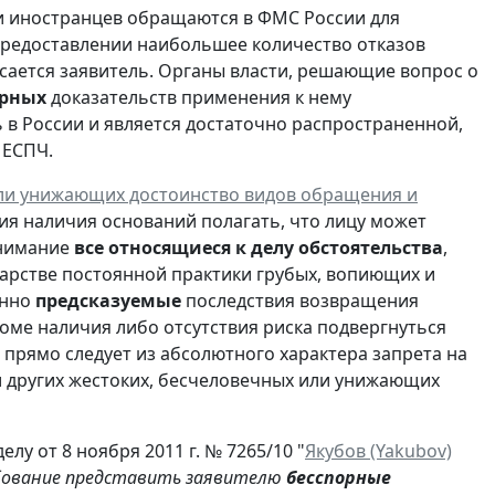
и иностранцев обращаются в ФМС России для
предоставлении наибольшее количество отказов
сается заявитель. Органы власти, решающие вопрос о
орных
доказательств применения к нему
 в России и является достаточно распространенной,
 ЕСПЧ.
 или унижающих достоинство видов обращения и
ния наличия оснований полагать, что лицу может
внимание
все относящиеся к делу обстоятельства
,
дарстве постоянной практики грубых, вопиющих и
енно
предсказуемые
последствия возвращения
роме наличия либо отсутствия риска подвергнуться
прямо следует из абсолютного характера запрета на
и других жестоких, бесчеловечных или унижающих
лу от 8 ноября 2011 г. № 7265/10 "
Якубов (Yakubov)
ебование представить заявителю
бесспорные