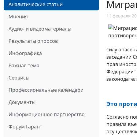
Миграц
Аналитические статьи
11 февраля 20
Мнения
Аудио- и видеоматериалы
Результаты опросов
силу опасен
Инфографика
заседании С
прав иностр
Важная тема
Федерации"
Сервисы
законодател
Профессиональные календари
Документы
Это прот
Информационное партнерство
Согласно по
правила въе
Форум Гарант
осуществляю