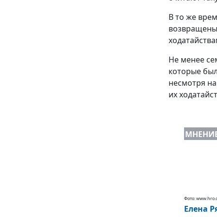
В то же вре
возвращены 
ходатайства
Не менее се
которые был
несмотря на
их ходатайс
МНЕНИ
Фото: www.hro.
Елена Р