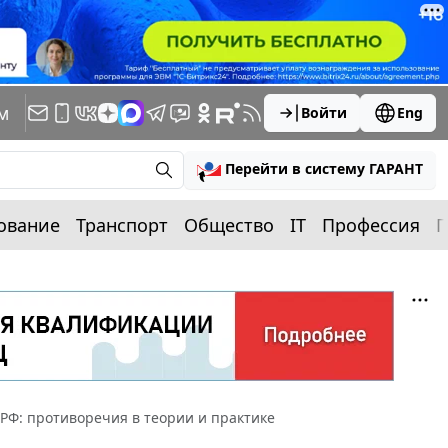
м
Войти
Eng
Перейти в систему ГАРАНТ
ование
Транспорт
Общество
IT
Профессия
П
РФ: противоречия в теории и практике