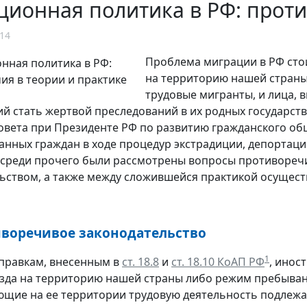
ионная политика в РФ: проти
14
Проблема миграции в РФ стои
на территорию нашей стран
трудовые мигранты, и лица, 
ий стать жертвой преследований в их родных государст
овета при Президенте РФ по развитию гражданского об
анных граждан в ходе процедур экстрадиции, депортац
 среди прочего были рассмотрены вопросы противореч
ьством, а также между сложившейся практикой осущес
иворечивое законодательство
1
правкам, внесенным в
ст. 18.8
и
ст. 18.10 КоАП РФ
, инос
зда на территорию нашей страны либо режим пребывани
щие на ее территории трудовую деятельность подлеж