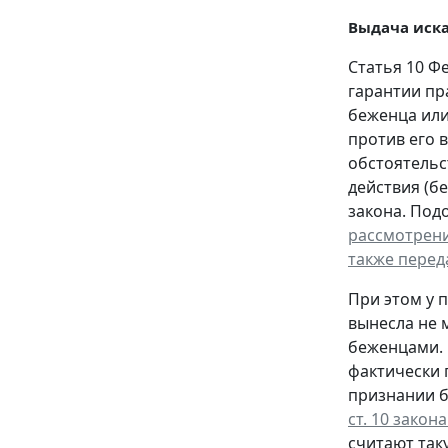
Выдача иск
Статья 10 Фе
гарантии пр
беженца или
против его 
обстоятельс
действия (б
закона. Под
рассмотрени
также перед
При этом у 
вынесла не 
беженцами. 
фактически 
признании б
ст. 10 закон
считают так