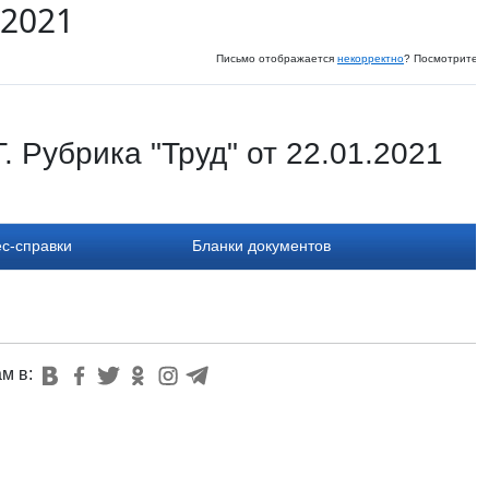
 2021
Письмо отображается
некорректно
? Посмотрите и
 Рубрика "Труд" от 22.01.2021
с-справки
Бланки документов
ам в: