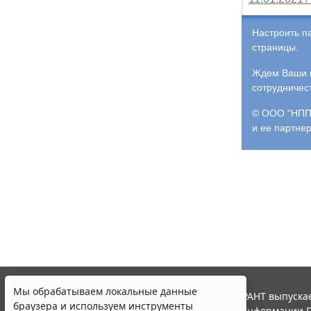
Настроить п
страницы.
Ждем Ваши и
сотрудничес
© ООО "НПП 
и ее партне
Мы обрабатываем локальные данные
© ООО "НПП "ГАРАНТ-СЕРВИС", 2026. Система ГАРАНТ выпускае
браузера и используем инструменты
участниками Российской ассоциации правовой информации Г