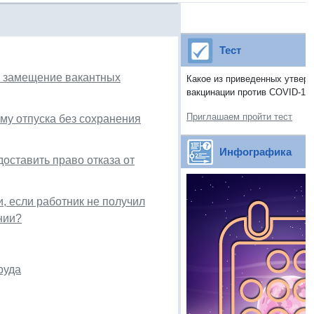
Тест
а замещение вакантных
Какое из приведенных утвер
вакцинации против COVID-19
Приглашаем пройти тест
му отпуска без сохранения
Инфографика
оставить право отказа от
и, если работник не получил
нии?
руда