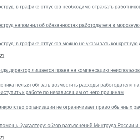
оструд: в графике отпусков необходимо отражать работнико
оструд напомнил об обязанностях работодателя в морозную
струд: в графике отпусков можно не указывать конкретную 
21
огда директор лишается права на компенсацию неиспользов
еника нельзя обязать возместить расходы работодателя на 
риступить к работе по независящим от него причинам
анкротство организации не ограничивает право обычных раб
 помощь бухгалтеру: обзор разъяснений Минтруда России и
21