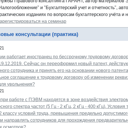
лужбы Правового консалтинга ГАРАНТ, автор материалов
Налогообложение" и "Бухгалтерский учет и отчетность", авт
рактических изданиях по вопросам бухгалтерского учёта и 
арегистрироваться на семинар
овые консультации (практика)
21
ии работает иностранец по бессрочному трудовому договор
19.12.2019. Сейчас он переоформил новый патент, действу
ного сотрудника и принять его на основании нового патент
ное соглашение к трудовому договору об изменении реквизи
для увольнения?
21
при работе с ПЭВМ находятся в зоне воздействия электро
ного спектра частот (5 Гц - 2 кГц, 2 кГц - 400 кГц). Условия
2 классу условий труда, превышения предельно допустимо
 ли направлять сотрудников для прохождения предваритель
х осмотров?