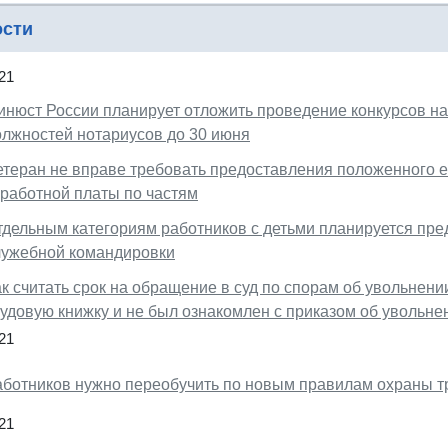
ости
21
инюст России планирует отложить проведение конкурсов н
олжностей нотариусов до 30 июня
етеран не вправе требовать предоставления положенного е
аработной платы по частям
тдельным категориям работников с детьми планируется пред
лужебной командировки
к считать срок на обращение в суд по спорам об увольнени
рудовую книжку и не был ознакомлен с приказом об увольне
21
аботников нужно переобучить по новым правилам охраны т
21