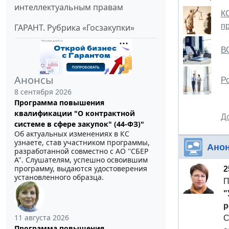
интеллектуальным правам
К
п
ГАРАНТ. Рубрика «Госзакупки»
В
Анонсы
Р
8 сентября 2026
Программа повышения
квалификации "О контрактной
Д
системе в сфере закупок" (44-ФЗ)"
Об актуальных изменениях в КС
узнаете, став участником программы,
Ано
разработанной совместно с АО ''СБЕР
А". Слушателям, успешно освоившим
программу, выдаются удостоверения
2
установленного образца.
П
"
р
11 августа 2026
С
Программа повышения