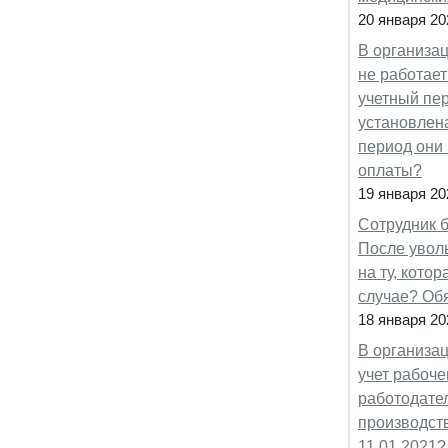
20 января 20
В организа
не работает
учетный пер
установлена
период они
оплаты?
19 января 20
Сотрудник б
После уволь
на ту, кото
случае? Обя
18 января 20
В организа
учет рабоче
работодател
производст
11.01.2021?