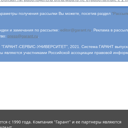
араметры получения рассылки Вы можете, посетив раздел
"Рассыл
деи и замечания по рассылке:
editor@garant.ru
.
Реклама в рассыл
тво:
press@garant.ru
.
"ГАРАНТ-СЕРВИС-УНИВЕРСИТЕТ", 2021. Система ГАРАНТ выпускает
ры являются участниками Российской ассоциации правовой инфор
тся с 1990 года. Компания "Гарант" и ее партнеры являются
АРАНТ.