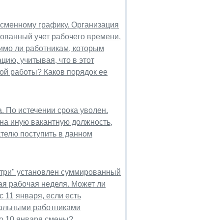
 сменному графику. Организация
рованный учет рабочего времени,
димо ли работникам, которым
ию, учитывая, что в этот
ой работы? Каков порядок ее
. По истечении срока уволен.
 на иную вакантную должность,
ателю поступить в данном
 три" установлен суммированный
ая рабочая неделя. Может ли
 11 января, если есть
тальными работниками
по 10 января смены?