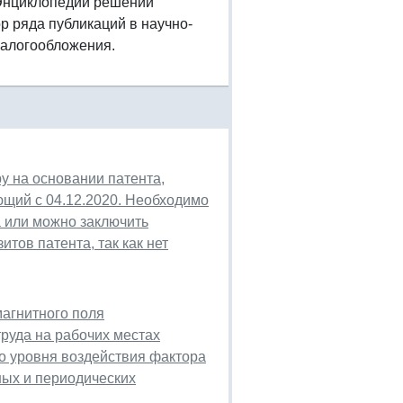
 Энциклопедии решений
ор ряда публикаций в научно-
налогообложения.
у на основании патента,
ющий с 04.12.2020. Необходимо
а или можно заключить
тов патента, так как нет
магнитного поля
 труда на рабочих местах
го уровня воздействия фактора
ных и периодических