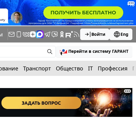
м
Войти
Eng
Перейти в систему ГАРАНТ
ование
Транспорт
Общество
IT
Профессия
П