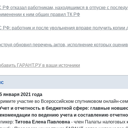
С РФ отказал работникам, находящимся в отпуске с послед
рименении к ним общих правил ТК РФ
С РФ: работник и после увольнения вправе получить копии 
оструд обновил перечень актов, исполнение которых оцени
обавить ГАРАНТ.РУ в ваши источники
нс
5 января 2021 года
римите участие во Всероссийском спутниковом онлайн-се
Учет и отчетность в бюджетной сфере: главные новшес
екомендации по ведению учета и составлению отчетно
пикер:
Титова Елена Павловна
- член Палаты налоговых к