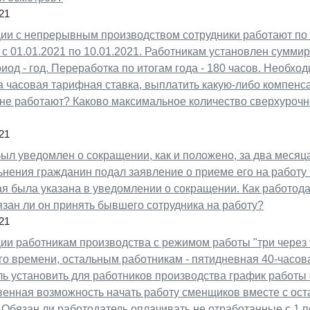
21
ции с непрерывным производством сотрудники работают по
 с 01.01.2021 по 10.01.2021. Работникам установлен сумми
иод - год. Переработка по итогам года - 180 часов. Необхо
 часовая тарифная ставка, выплатить какую-либо компенсац
 не работают? Каково максимальное количество сверхурочн
21
ыл уведомлен о сокращении, как и положено, за два месяца
нения гражданин подал заявление о приеме его на работу
рая была указана в уведомлении о сокращении. Как работод
зан ли он принять бывшего сотрудника на работу?
21
ции работникам производства с режимом работы "три через
го времени, остальным работникам - пятидневная 40-часов
ь установить для работников производства график работы с
венная возможность начать работу сменщиков вместе с ос
 Обязан ли работодатель оплачивать не отработанные с 1 