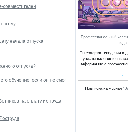
в-совместителей
 погоду
Профессиональный календар
дату начала отпуска
года
Он содержит сведения о дат
уплаты налогов в январе 2
информацию о профессионал
анного отпуска?
его обучение, если он не смог
Подписка на журнал
"Зак
отников на оплату их труда
 Роструда