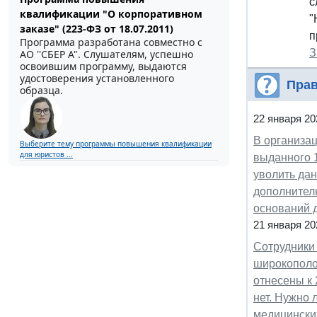
с
квалификации "О корпоративном
"
заказе" (223-ФЗ от 18.07.2011)
п
Программа разработана совместно с
З
АО ''СБЕР А". Слушателям, успешно
освоившим программу, выдаются
удостоверения установленного
Прав
образца.
22 января 20
В организац
Выберите тему программы повышения квалификации
для юристов ...
выданного 
уволить дан
дополнитель
оснований 
21 января 20
Сотрудники 
широкополос
отнесены к 
нет. Нужно
медицински