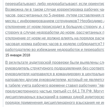
перерабатывают, либо недорабатывают, если ориентиро
Возможна ли в таком случае корректировка рабочих час
часов, рассчитанных по 5-дневке, путем составления г
месяц с информированием сотрудников? Необходимо ли
отклонение от норм происходит в большую сторону, и, 
сторону в случае недоработки до норм, рассчитанных п
отклонение от норм не должно влиять на порядок расчета
часовая норма рабочих часов в неделю соблюдается? К
работодателю во избежание недоработок и переработок
15 января 2018
В результате аудиторской проверки были выявлены сле
руководитель структурного подразделения без соответ
руководителя направился в командировку в центральный
направлен другим руководителем, который не является
в табеле учета рабочего времени ставил работнику "явк
предусмотренного частью третьей ст. 64.1 ТК РФ. Могут 
дисциплинарных взысканий в рамках одной аудиторско
порядок применения дисциплинарного взыскания не инт