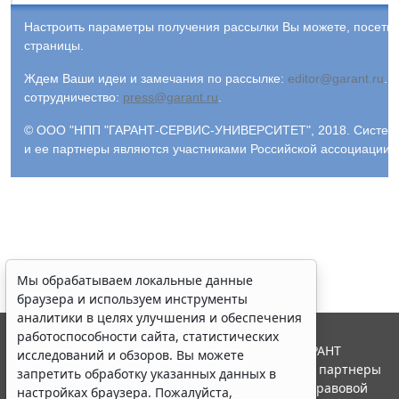
Настроить параметры получения рассылки Вы можете, посети
страницы.
Ждем Ваши идеи и замечания по рассылке:
editor@garant.ru
.
Р
сотрудничество:
press@garant.ru
.
© ООО "НПП "ГАРАНТ-СЕРВИС-УНИВЕРСИТЕТ", 2018. Система Г
и ее партнеры являются участниками Российской ассоциации
Мы обрабатываем локальные данные
браузера и используем инструменты
аналитики в целях улучшения и обеспечения
работоспособности сайта, статистических
© ООО "НПП "ГАРАНТ-СЕРВИС", 2026. Система ГАРАНТ
исследований и обзоров. Вы можете
выпускается с 1990 года. Компания "Гарант" и ее партнеры
запретить обработку указанных данных в
являются участниками Российской ассоциации правовой
настройках браузера. Пожалуйста,