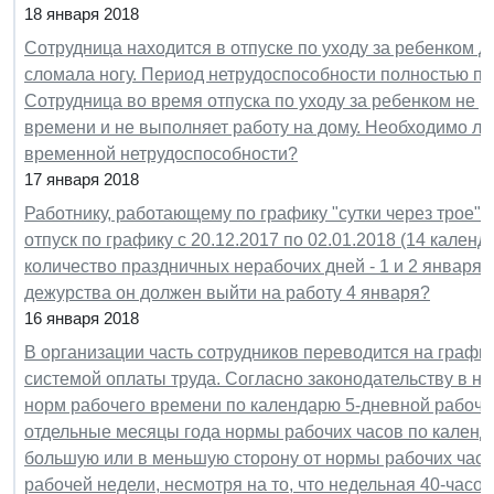
18 января 2018
Сотрудница находится в отпуске по уходу за ребенком до
сломала ногу. Период нетрудоспособности полностью при
Сотрудница во время отпуска по уходу за ребенком не р
времени и не выполняет работу на дому. Необходимо ли
временной нетрудоспособности?
17 января 2018
Работнику, работающему по графику "сутки через трое"
отпуск по графику с 20.12.2017 по 02.01.2018 (14 кален
количество праздничных нерабочих дней - 1 и 2 января?
дежурства он должен выйти на работу 4 января?
16 января 2018
В организации часть сотрудников переводится на графи
системой оплаты труда. Согласно законодательству в н
норм рабочего времени по календарю 5-дневной рабочей
отдельные месяцы года нормы рабочих часов по календ
большую или в меньшую сторону от нормы рабочих часо
рабочей недели, несмотря на то, что недельная 40-часов