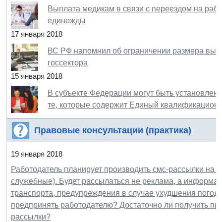
Выплата медикам в связи с переездом на рабо
единожды
17 января 2018
ВС РФ напомнил об ограничении размера выхо
госсектора
15 января 2018
В субъекте Федерации могут быть установлен
те, которые содержит Единый квалификацион
Правовые консультации (практика)
19 января 2018
Работодатель планирует производить смс-рассылки на 
служебные). Будет рассылаться не реклама, а информа
транспорта, предупреждения в случае ухудшения погодн
предпринять работодателю? Достаточно ли получить пи
рассылки?