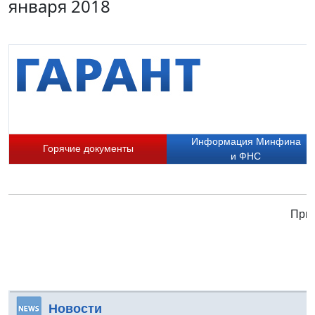
января 2018
Информация Минфина
Горячие документы
и ФНС
Прис
Новости