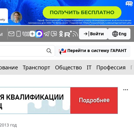
м
Войти
Eng
Перейти в систему ГАРАНТ
ование
Транспорт
Общество
IT
Профессия
П
2013 год