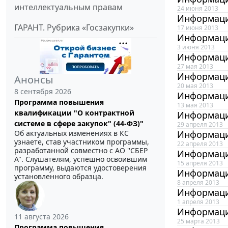
интеллектуальным правам
24 июня 2013
Информаци
ГАРАНТ. Рубрика «Госзакупки»
17 июня 2013
Информаци
3 июня 2013
Информаци
27 мая 2013
Информаци
Анонсы
20 мая 2013
8 сентября 2026
Информаци
Программа повышения
13 мая 2013
квалификации "О контрактной
Информаци
системе в сфере закупок" (44-ФЗ)"
29 апреля 2013
Об актуальных изменениях в КС
Информаци
узнаете, став участником программы,
22 апреля 2013
разработанной совместно с АО ''СБЕР
Информаци
А". Слушателям, успешно освоившим
15 апреля 2013
программу, выдаются удостоверения
Информаци
установленного образца.
8 апреля 2013
Информаци
1 апреля 2013
Информаци
11 августа 2026
25 марта 2013
Программа повышения