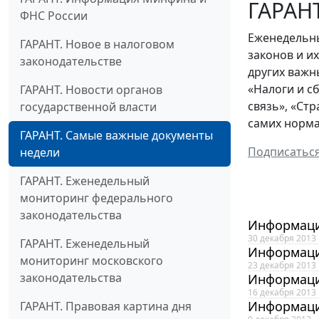
ГАРАНТ
ФНС России
Еженедельны
ГАРАНТ. Новое в налоговом
законов и и
законодательстве
других важн
«Налоги и с
ГАРАНТ. Новости органов
связь», «Ст
государственной власти
самих норма
ГАРАНТ. Самые важные документы
Подписатьс
недели
ГАРАНТ. Еженедельный
мониторинг федерального
законодательства
Информаци
30 декабря 2013
ГАРАНТ. Еженедельный
Информаци
мониторинг московского
23 декабря 2013
законодательства
Информаци
16 декабря 2013
Информаци
ГАРАНТ. Правовая картина дня