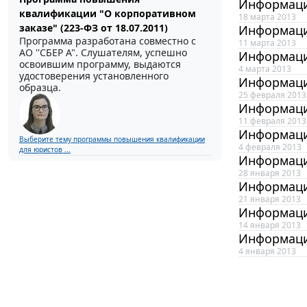
Информаци
квалификации "О корпоративном
18 марта 2013
заказе" (223-ФЗ от 18.07.2011)
Информаци
Программа разработана совместно с
11 марта 2013
АО ''СБЕР А". Слушателям, успешно
Информаци
освоившим программу, выдаются
4 марта 2013
удостоверения установленного
Информаци
образца.
25 февраля 2013
Информаци
11 февраля 2013
Информаци
Выберите тему программы повышения квалификации
4 февраля 2013
для юристов ...
Информаци
28 января 2013
Информаци
21 января 2013
Информаци
14 января 2013
Информаци
4 января 2013