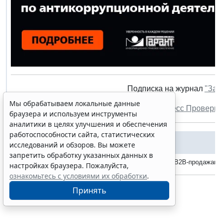
Подписка на журнал
"Зак
Мы обрабатываем локальные данные
Информация о контрагентах –
Экспресс Проверк
браузера и используем инструменты
аналитики в целях улучшения и обеспечения
работоспособности сайта, статистических
События
исследований и обзоров. Вы можете
запретить обработку указанных данных в
24-26 августа 2022 г., Практический курс "Управление B2B-продажам
настройках браузера. Пожалуйста,
ознакомьтесь с условиями их обработки
.
Принять