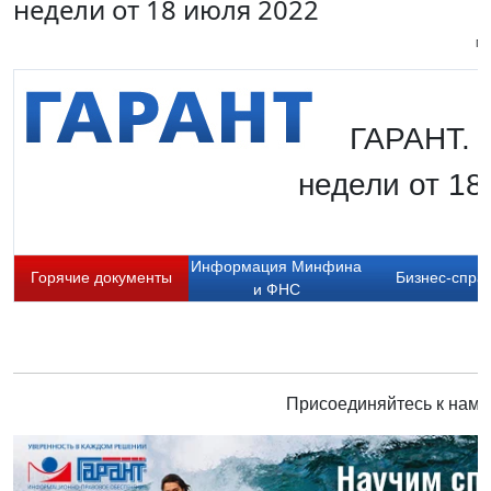
недели от 18 июля 2022
Пи
ГАРАНТ. 
недели от 18
Информация Минфина
Горячие документы
Бизнес-спра
и ФНС
Присоединяйтесь к нам 