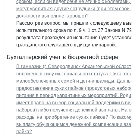
сроком, если он ведет себя не этично с коллегами, 
могут уволиться другие сотрудники (при этом свои
должности выполняет хорошо)?
Рассмотрев вопрос, мы пришли к следующему вывод
испытательного срока по п. 9 ч. 1 ст. 37 Закона N 7
результата прохождения испытания будет установл
гражданского служащего к дисциплинарной...
Бухгалтерский учет в бюджетной сфере
В гимназии (г. Северодвинск Архангельской области
положено в силу их социального статуса. Питаются д
малообеспеченных семей и дети-инвалиды. Данные
предоставление сухих пайков (продуктовых наборов
питания в период карантинных мероприятий. Родите
имеет право на выбор социальной поддержки в виде
наборов) либо получения денежной выплаты. На ка
расходы на приобретение сухих пайков? По какому 
выплату обучающимся денежной компенсации взам
пайка?