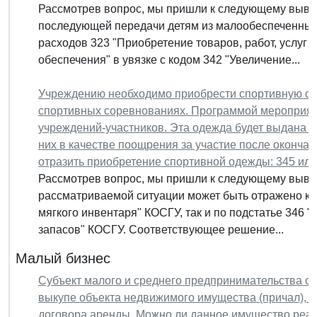
Рассмотрев вопрос, мы пришли к следующему вывод
последующей передачи детям из малообеспеченных 
расходов 323 "Приобретение товаров, работ, услуг в
обеспечения" в увязке с кодом 342 "Увеличение...
Учреждению необходимо приобрести спортивную оде
спортивных соревнованиях. Программой мероприяти
учреждений-участников. Эта одежда будет выдана де
них в качестве поощрения за участие после оконча
отразить приобретение спортивной одежды: 345 или
Рассмотрев вопрос, мы пришли к следующему выво
рассматриваемой ситуации может быть отражено как
мягкого инвентаря" КОСГУ, так и по подстатье 346
запасов" КОСГУ. Соответствующее решение...
Малый бизнес
Субъект малого и среднего предпринимательства о
выкупе объекта недвижимого имущества (причал), к
договора аренды. Можно ли данное имущество реали