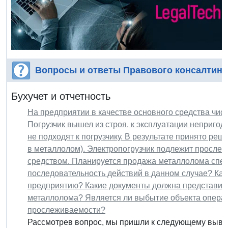
Вопросы и ответы Правового консалтинг
Бухучет и отчетность
На предприятии в качестве основного средства числ
Погрузчик вышел из строя, к эксплуатации непригод
не подходят к погрузчику. В результате принято реш
в металлолом). Электропогрузчик подлежит просле
средством. Планируется продажа металлолома спец
последовательность действий в данном случае? Ка
предприятию? Какие документы должна представит
металлолома? Является ли выбытие объекта опера
прослеживаемости?
Рассмотрев вопрос, мы пришли к следующему вывод