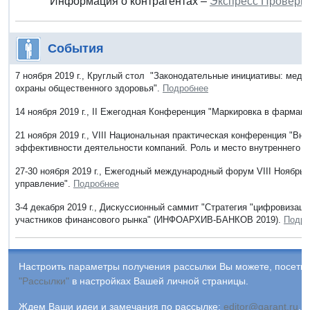
Информация о контрагентах –
Экспресс Проверк
События
7 ноября 2019 г., Круглый стол "Законодательные инициативы: меди
охраны общественного здоровья".
Подробнее
14 ноября 2019 г., II Ежегодная Конференция "Маркировка в фармац
21 ноября 2019 г., VIII Национальная практическая конференция "Вн
эффективности деятельности компаний. Роль и место внутреннего к
27-30 ноября 2019 г., Ежегодный международный форум VIII Ноябрьс
управление".
Подробнее
3-4 декабря 2019 г., Дискуссионный саммит "Стратегия "цифровизац
участников финансового рынка" (ИНФОАРХИВ-БАНКОВ 2019).
Подро
Настроить параметры получения рассылки Вы можете, посетив
"Рассылки"
в настройках Вашей личной страницы.
Ждем Ваши идеи и замечания по рассылке:
editor@garant.ru
.
Р