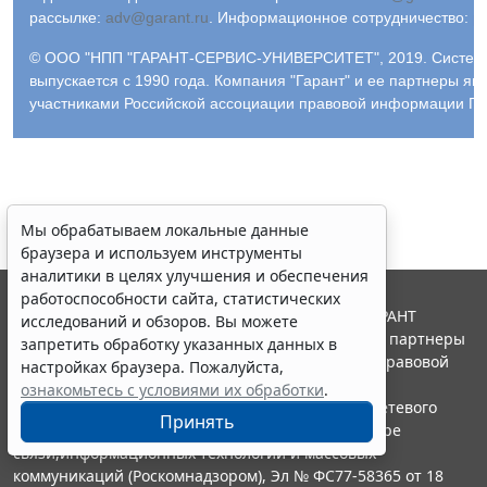
рассылке:
adv@garant.ru
.
Информационное сотрудничество:
p
© ООО "НПП "ГАРАНТ-СЕРВИС-УНИВЕРСИТЕТ", 2019. Систем
выпускается с 1990 года. Компания "Гарант" и ее партнеры яв
участниками Российской ассоциации правовой информации ГА
Мы обрабатываем локальные данные
браузера и используем инструменты
аналитики в целях улучшения и обеспечения
работоспособности сайта, статистических
© ООО "НПП "ГАРАНТ-СЕРВИС", 2026. Система ГАРАНТ
исследований и обзоров. Вы можете
выпускается с 1990 года. Компания "Гарант" и ее партнеры
запретить обработку указанных данных в
являются участниками Российской ассоциации правовой
настройках браузера. Пожалуйста,
информации ГАРАНТ.
ознакомьтесь с условиями их обработки
.
Портал ГАРАНТ.РУ зарегистрирован в качестве сетевого
Принять
издания Федеральной службой по надзору в сфере
связи,информационных технологий и массовых
коммуникаций (Роскомнадзором), Эл № ФС77-58365 от 18