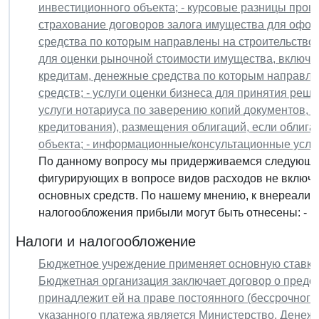
инвестиционного объекта; - курсовые разницы процен
страхование договоров залога имущества для офо
средства по которым направлены на строительство 
для оценки рыночной стоимости имущества, включе
кредитам, денежные средства по которым направле
средств; - услуги оценки бизнеса для принятия реш
услуги нотариуса по заверению копий документов, 
кредитования), размещения облигаций, если облиг
объекта; - информационные/консультационные услуг
По данному вопросу мы придерживаемся следующей 
фигурирующих в вопросе видов расходов не включа
основных средств. По нашему мнению, к внереали
налогообложения прибыли могут быть отнесены: - ку
Налоги и налогообложение
Бюджетное учреждение применяет основную ставку 
Бюджетная организация заключает договор о предо
принадлежит ей на праве постоянного (бессрочног
указанного платежа является Министерство. Денежн