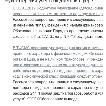
Бухгалтерский учет в бюджетной сфере
С 01.01.2019 бюджетное учреждение (детсад) сменил
перенос остатков: в межотчетном периоде или перв
Рассмотрев вопрос, мы пришли к следующему выводу
изменением типа учреждения с начала финансового
Обоснование вывода: Порядок проведения смены т
согласно п. 2 ст. 17.1 Закона N 7-ФЗ осуществляется.
В ТФОМС (казенное уреждение) на время отпуска в
правового характера с физическим лицом. Он оказы
организации, а не на личном транспорте. Учрежден
при отражении расходов по оплате услуг водителя, 
работника по договору гражданско-правового харак
коду экономической классификации следует отража
Рассмотрев вопрос, мы пришли к следующему выводу
договора гражданско-правового характера могут о
расходов 244 "Прочая закупка товаров, работ и услу
услуги" КОСГУ.Обоснование вывода:...