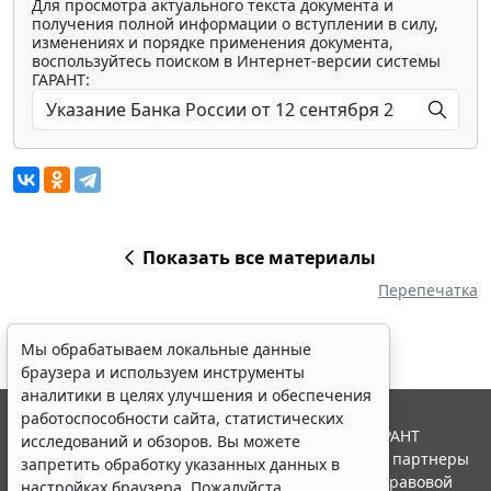
Для просмотра актуального текста документа и
получения полной информации о вступлении в силу,
изменениях и порядке применения документа,
воспользуйтесь поиском в Интернет-версии системы
ГАРАНТ:
Показать все материалы
Перепечатка
Мы обрабатываем локальные данные
браузера и используем инструменты
аналитики в целях улучшения и обеспечения
работоспособности сайта, статистических
© ООО "НПП "ГАРАНТ-СЕРВИС", 2026. Система ГАРАНТ
исследований и обзоров. Вы можете
выпускается с 1990 года. Компания "Гарант" и ее партнеры
запретить обработку указанных данных в
являются участниками Российской ассоциации правовой
настройках браузера. Пожалуйста,