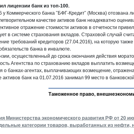
л лицензии банк из топ-100.
6 у Коммерческого банка "БФГ-Кредит" (Москва) отозвана 
летворительном качестве активов банк неадекватно оценив
ективное отражение стоимости активов в отчетности привели
ует в системе страхования вкладов. Страховой случай счи
ние требований кредиторов (27.04.2016), на которую такж
бязательств банка в инвалюте.
зии, осуществленный до срока окончания действия морато
нность Агентства по страхованию вкладов выплатить возмещ
 о банках-агентах, выплачивающих возмещение, отражена 
 активов банк на 01.07.2016 занимал 99 место в банковско
Таможенное право, внешнеэкономи
я Министерства экономического развития РФ от 20 ию
дельные категории товаров, выработанных из нефти, на 