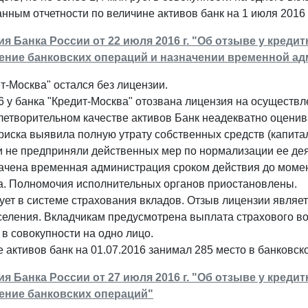
нным отчетности по величине активов банк на 1 июля 2016 
 Банка России от 22 июля 2016 г. "Об отзыве у креди
ение банковских операций и назначении временной а
т-Москва" остался без лицензии.
6 у банка "Кредит-Москва" отозвана лицензия на осуществ
летворительном качестве активов Банк неадекватно оценив
риска выявила полную утрату собственных средств (капита
и не предприняли действенных мер по нормализации ее дея
начена временная администрация сроком действия до моме
а. Полномочия исполнительных органов приостановлены.
ует в системе страхования вкладов. Отзыв лицензии являе
селения. Вкладчикам предусмотрена выплата страхового во
. в совокупности на одно лицо.
 активов банк на 01.07.2016 занимал 285 место в банковск
 Банка России от 27 июля 2016 г. "Об отзыве у креди
ение банковских операций"