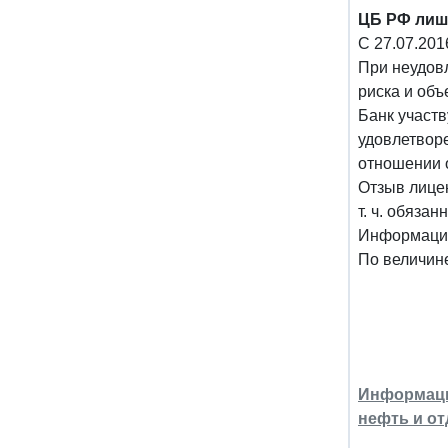
ЦБ РФ лиши
С 27.07.201
При неудов
риска и объ
Банк участв
удовлетворе
отношении о
Отзыв лицен
т. ч. обяза
Информация
По величине
Информаци
нефть и от