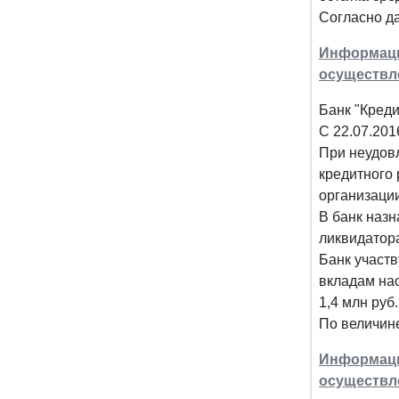
Согласно да
Информация
осуществл
Банк "Креди
С 22.07.201
При неудов
кредитного 
организаци
В банк наз
ликвидатор
Банк участв
вкладам на
1,4 млн руб
По величине
Информация
осуществл