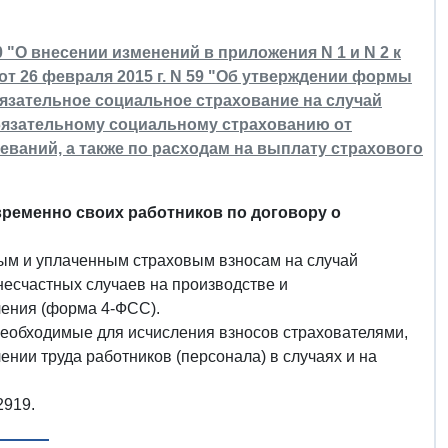
 "О внесении изменений в приложения N 1 и N 2 к
т 26 февраля 2015 г. N 59 "Об утверждении формы
язательное социальное страхование на случай
обязательному социальному страхованию от
ваний, а также по расходам на выплату страхового
ременно своих работников по договору о
ым и уплаченным страховым взносам на случай
несчастных случаев на производстве и
чения (форма 4-ФСС).
необходимые для исчисления взносов страхователями,
нии труда работников (персонала) в случаях и на
2919.