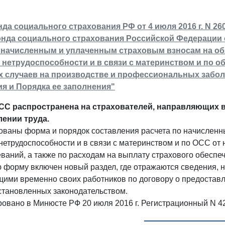
да социального страхования РФ от 4 июля 2016 г. N 260
нда социального страхования Российской Федерации о
о начисленным и уплаченным страховым взносам на об
нетрудоспособности и в связи с материнством и по 
 случаев на производстве и профессиональных заболе
я и Порядка ее заполнения"
СС распространена на страхователей, направляющих в
ении труда.
ованы форма и порядок составления расчета по начисленн
етрудоспособности и в связи с материнством и по ОСС от 
ваний, а также по расходам на выплату страхового обеспе
ю форму включен новый раздел, где отражаются сведения, 
ми временно своих работников по договору о предоставле
установленных законодательством.
ровано в Минюсте РФ 20 июля 2016 г. Регистрационный N 4