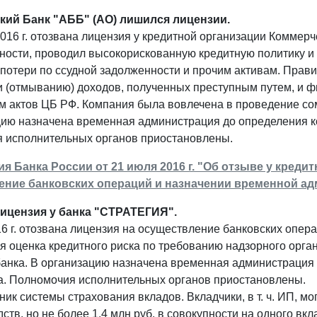
кий Банк "АББ" (АО) лишился лицензии.
016 г. отозвана лицензия у кредитной организации Коммерч
тности, проводил высокорискованную кредитную политику и
потери по ссудной задолженности и прочим активам. Прави
и (отмыванию) доходов, полученных преступным путем, и 
м актов ЦБ РФ. Компания была вовлечена в проведение со
цию назначена временная администрация до определения к
 исполнительных органов приостановлены.
 Банка России от 21 июля 2016 г. "Об отзыве у кред
ение банковских операций и назначении временной а
ицензия у банка "СТРАТЕГИЯ".
6 г. отозвана лицензия на осуществление банковских опе
 оценка кредитного риска по требованию надзорного орга
 банка. В организацию назначена временная администрация
а. Полномочия исполнительных органов приостановлены.
тник системы страхования вкладов. Вкладчики, в т. ч. ИП, 
дств, но не более 1,4 млн руб. в совокупности на одного вкл