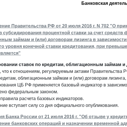
Банковская деятел
ние Правительства РФ от 20 июля 2016 г. N 702 "О пр
 субсидирования процентной ставки за счет средств 
ным займам и (или) договорам лизинга в зависимости 
о уровня конечной ставки кредитования, при превыш
твляется"
овании ставок по кредитам, облигационным займам и 
, что к отношениям, регулируемым актами Правительства
редитам, облигационным займам и (или) договорам лизинга, 
ования ЦБ РФ применяется базовый индикатор в зависимост
ено федеральным законом.
правила расчета базовых индикаторов.
ние вступает силу со дня официального опубликования.
 Банка России от 21 июля 2016 г. "Об отзыве у креди
ение банковских операций и назначении временной а