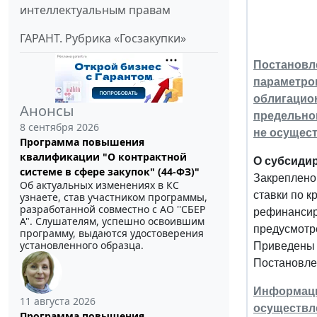
интеллектуальным правам
ГАРАНТ. Рубрика «Госзакупки»
Постановле
параметров
облигацион
Анонсы
предельног
8 сентября 2026
не осущес
Программа повышения
квалификации "О контрактной
О субсидир
системе в сфере закупок" (44-ФЗ)"
Закреплено
Об актуальных изменениях в КС
ставки по к
узнаете, став участником программы,
разработанной совместно с АО ''СБЕР
рефинансир
А". Слушателям, успешно освоившим
предусмотр
программу, выдаются удостоверения
установленного образца.
Приведены 
Постановле
Информация
11 августа 2026
осуществл
Программа повышения