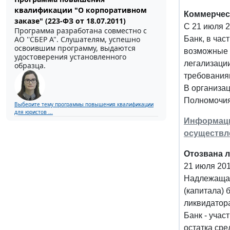
квалификации "О корпоративном
Коммерчес
заказе" (223-ФЗ от 18.07.2011)
С 21 июля 2
Программа разработана совместно с
АО ''СБЕР А". Слушателям, успешно
Банк, в час
освоившим программу, выдаются
возможные 
удостоверения установленного
легализаци
образца.
требования
В организа
Полномочия
Выберите тему программы повышения квалификации
для юристов ...
Информация
осуществл
Отозвана л
21 июля 201
Надлежащая
(капитала)
ликвидатор
Банк - учас
остатка сре