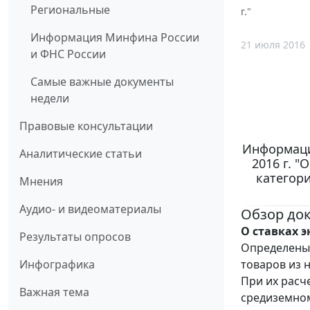
Региональные
г."
Информация Минфина России
21 июля 2016
и ФНС России
Самые важные документы
недели
Правовые консультации
Информаци
Аналитические статьи
2016 г. 
категори
Мнения
Аудио- и видеоматериалы
Обзор до
О ставках 
Результаты опросов
Определены 
товаров из н
Инфографика
При их расч
Важная тема
средиземном