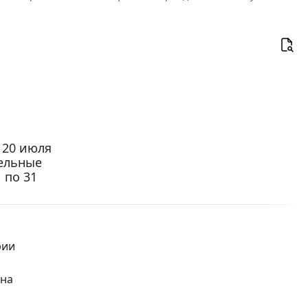
 20 июля
дельные
 по 31
рии
 на