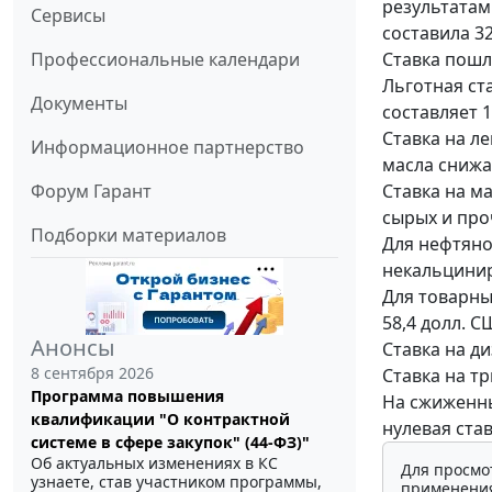
результатам 
Сервисы
составила 32
Ставка пошли
Профессиональные календари
Льготная ст
Документы
составляет 1
Ставка на ле
Информационное партнерство
масла снижае
Ставка на м
Форум Гарант
сырых и проч
Подборки материалов
Для нефтяно
некальциниро
Для товарны
58,4 долл. С
Анонсы
Ставка на ди
8 сентября 2026
Ставка на т
Программа повышения
На сжиженны
квалификации "О контрактной
нулевая став
системе в сфере закупок" (44-ФЗ)"
Об актуальных изменениях в КС
Для просмо
узнаете, став участником программы,
применения