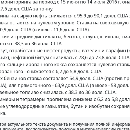
мониторинга за период с 15 июня по 14 июля 2016 г. он
7,6 долл. США за тонну.
ны на сырую нефть снижается с 95,9 до 90,1 долл. США 
авка остается на нулевом уровне. Ставка на сверхвязкую
0,9 долл. США (в июле - 11,6 долл. США).
гкие и средние дистилляты, бензол, толуол, ксилолы, с
тся с 38,3 до 36 долл. США.
азут, отработанные нефтепродукты, вазелин и парафин 
их), нефтяной битум снизилась с 78,6 до 73,8 долл. США
го кальцинированного кокса сохраняется нулевая ставк
ванного - снижается с 6,2 до 5,8 долл. США.
х бензинов ставка составляет 54,9 долл. США (против п
ША), для прямогонного - 63,9 долл. США (в июле - 58 долл.
зельное топливо снизилась с 38,3 до 36 долл. США.
римеры и тетрамеры пропилена снижена с 6,2 до 5,8 долл
е углеводородные газы, этан, бутан и изобутан сохраня
ка.
тра актуального текста документа и получения полной информа
 документа, воспользуйтесь поиском в Интернет-версии систе