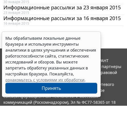
30 января 2015
Информационные рассылки за 23 января 2015
23 января 2015
Информационные рассылки за 16 января 2015
16 января 2015
Мы обрабатываем локальные данные
браузера и используем инструменты
аналитики в целях улучшения и обеспечения
работоспособности сайта, статистических
© ООО "НПП "ГАРАНТ-СЕРВИС", 2026. Система ГАРАНТ
исследований и обзоров. Вы можете
выпускается с 1990 года. Компания "Гарант" и ее партнеры
запретить обработку указанных данных в
являются участниками Российской ассоциации правовой
настройках браузера. Пожалуйста,
информации ГАРАНТ.
ознакомьтесь с условиями их обработки
.
Портал ГАРАНТ.РУ зарегистрирован в качестве сетевого
Принять
издания Федеральной службой по надзору в сфере
связи,информационных технологий и массовых
коммуникаций (Роскомнадзором), Эл № ФС77-58365 от 18
июня 2014 года.
16+