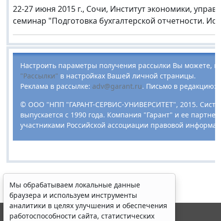
22-27 июня 2015 г., Сочи, Институт экономики, упр
семинар "Подготовка бухгалтерской отчетности. Исч
Настроить параметры получения рассылки Вы можете, п
"Рассылки"
в настройках Вашей личной страницы.
Реклама в рассылке:
adv@garant.ru
.
Письмо в редакцию:
© ООО "НПП "ГАРАНТ-СЕРВИС-УНИВЕРСИТЕТ", 2015. Систе
выпускается с 1990 года. Компания "Гарант" и ее партне
участниками Российской ассоциации правовой информац
Мы обрабатываем локальные данные
браузера и используем инструменты
аналитики в целях улучшения и обеспечения
работоспособности сайта, статистических