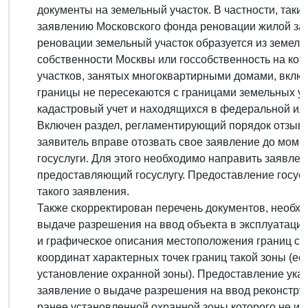
документы на земельный участок. В частности, таки
заявлению Московского фонда реновации жилой зас
реновации земельный участок образуется из земель
собственности Москвы или госсобственность на кот
участков, занятых многоквартирными домами, вклю
границы не пересекаются с границами земельных уч
кадастровый учет и находящихся в федеральной или 
Включен раздел, регламентирующий порядок отзыва 
заявитель вправе отозвать свое заявление до мом
госуслуги. Для этого необходимо направить заявлен
предоставляющий госуслугу. Предоставление госус
такого заявления.
Также скорректирован перечень документов, необхо
выдаче разрешения на ввод объекта в эксплуатацию.
и графическое описания местоположения границ со
координат характерных точек границ такой зоны (ес
установление охранной зоны). Предоставление указ
заявление о выдаче разрешения на ввод реконстру
ранее установленной охранной зоны которого не из