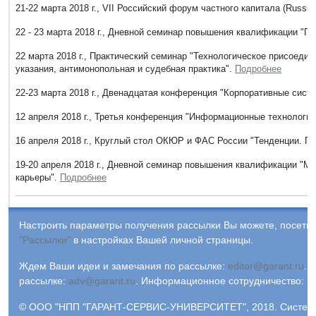
21-22 марта 2018 г., VII Российский форум частного капитала (Russia
22 - 23 марта 2018 г., Дневной семинар повышения квалификации "П
22 марта 2018 г., Практический семинар "Технологическое присоедин
указания, антимонопольная и судебная практика".
Подробнее
22-23 марта 2018 г., Двенадцатая конференция "Корпоративные сис
12 апреля 2018 г., Третья конференция "Информационные технологи
16 апреля 2018 г., Круглый стол ОКЮР и ФАС России "Тенденции. П
19-20 апреля 2018 г., Дневной семинар повышения квалификации "
карьеры".
Подробнее
Настроить параметры получения рассылки Вы можете, посетив
"Рассылки"
в настройках Вашей личной страницы.
Ждем Ваши идеи и замечания по рассылке:
editor@garant.ru
.
Р
рассылке:
adv@garant.ru
.
Информационное сотрудничество:
p
© ООО "НПП "ГАРАНТ-СЕРВИС-УНИВЕРСИТЕТ", 2018. Систем