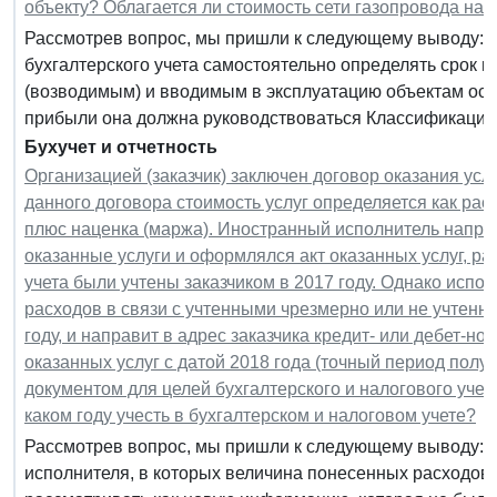
объекту? Облагается ли стоимость сети газопровода на
Рассмотрев вопрос, мы пришли к следующему выводу: 1
бухгалтерского учета самостоятельно определять срок
(возводимым) и вводимым в эксплуатацию объектам осн
прибыли она должна руководствоваться Классификацией
Бухучет и отчетность
Организацией (заказчик) заключен договор оказания ус
данного договора стоимость услуг определяется как ра
плюс наценка (маржа). Иностранный исполнитель направ
оказанные услуги и оформлялся акт оказанных услуг, ра
учета были учтены заказчиком в 2017 году. Однако исп
расходов в связи с учтенными чрезмерно или не учтенн
году, и направит в адрес заказчика кредит- или дебет-н
оказанных услуг с датой 2018 года (точный период полу
документом для целей бухгалтерского и налогового учет
каком году учесть в бухгалтерском и налоговом учете?
Рассмотрев вопрос, мы пришли к следующему выводу: По
исполнителя, в которых величина понесенных расходов