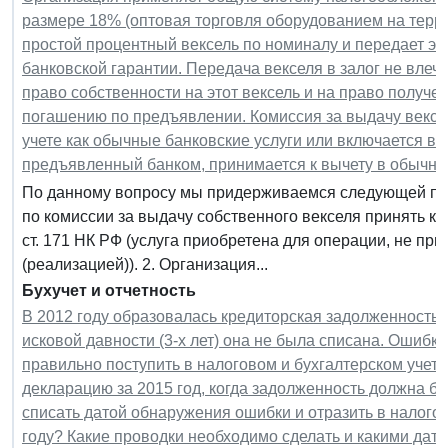
размере 18% (оптовая торговля оборудованием на терри
простой процентный вексель по номиналу и передает это
банковской гарантии. Передача векселя в залог не влеч
право собственности на этот вексель и на право получе
погашению по предъявлении. Комиссия за выдачу вексе
учете как обычные банковские услуги или включается 
предъявленный банком, принимается к вычету в обычно
По данному вопросу мы придерживаемся следующей по
по комиссии за выдачу собственного векселя принять к вы
ст. 171 НК РФ (услуга приобретена для операции, не п
(реализацией)). 2. Организация...
Бухучет и отчетность
В 2012 году образовалась кредиторская задолженность в
исковой давности (3-х лет) она не была списана. Ошибка
правильно поступить в налоговом и бухгалтерском учет
декларацию за 2015 год, когда задолженность должна 
списать датой обнаружения ошибки и отразить в налого
году? Какие проводки необходимо сделать и какими дат