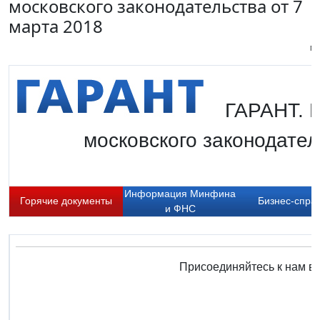
московского законодательства от 7
марта 2018
Пи
ГАРАНТ. 
московского законодател
Информация Минфина
Горячие документы
Бизнес-спра
и ФНС
Присоединяйтесь к нам в