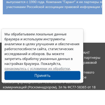
выпускается с 1990 года. Компания "Гарант" и ее партнеры яв
участниками Российской ассоциации правовой информации ГА
Мы обрабатываем локальные данные
браузера и используем инструменты
аналитики в целях улучшения и обеспечения
работоспособности сайта, статистических
© ООО "НПП "ГАРАНТ-СЕРВИС", 2026. Система ГАРАНТ
исследований и обзоров. Вы можете
выпускается с 1990 года. Компания "Гарант" и ее партнеры
запретить обработку указанных данных в
являются участниками Российской ассоциации правовой
настройках браузера. Пожалуйста,
информации ГАРАНТ.
ознакомьтесь с условиями их обработки
.
Портал ГАРАНТ.РУ зарегистрирован в качестве сетевого
Принять
издания Федеральной службой по надзору в сфере
связи,информационных технологий и массовых
коммуникаций (Роскомнадзором), Эл № ФС77-58365 от 18
июня 2014 года.
16+