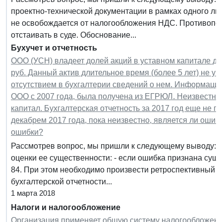
проектно-технической документации в рамках одного л
не освобождается от налогообложения НДС. Противопол
отстаивать в суде. Обоснование...
Бухучет и отчетность
ООО (УСН) владеет долей акций в уставном капитале д
руб. Данный актив длительное время (более 5 лет) не уч
отсутствием в бухгалтерии сведений о нем. Информацию
ООО с 2007 года, была получена из ЕГРЮЛ. Неизвестно,
капитал. Бухгалтерская отчетность за 2017 год еще не 
декабрем 2017 года, пока неизвестно, является ли оши
ошибки?
Рассмотрев вопрос, мы пришли к следующему выводу: П
оценки ее существенности: - если ошибка признана суще
84. При этом необходимо произвести ретроспективный 
бухгалтерской отчетности...
1 марта 2018
Налоги и налогообложение
Организация применяет общую систему налогообложени