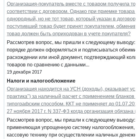
Организация-покупатель вместе с товаром получила тов
соответствии с договором. Однако при приемке товара н
однородный, но не тот товар, который указан в договор
поступивший товар будет принят покупателем, обмениват
товар должен быть оприходован в учете покупателя?
Рассмотрев вопрос, мы пришли к следующему выводу: 
порядке должен оформляться и подписываться обеими с
расхождении или иной документ, подтверждающий коли
товаров по сравнению с данными...
19 декабря 2017
Налоги и налогообложение
Организация находится на УСН (доходы), оказывает усл
практика") за наличный расчет с применением бланков с
типографским способом. ККТ не применяет до 01.07.2018
27 ноября 2017 г. N 337-ФЗ когда организация обязана 
Рассмотрев вопрос, мы пришли к следующему выводу: П
применяющая упрощенную систему налогообложения, с 0
кассовую технику при осуществлении наличных денежн