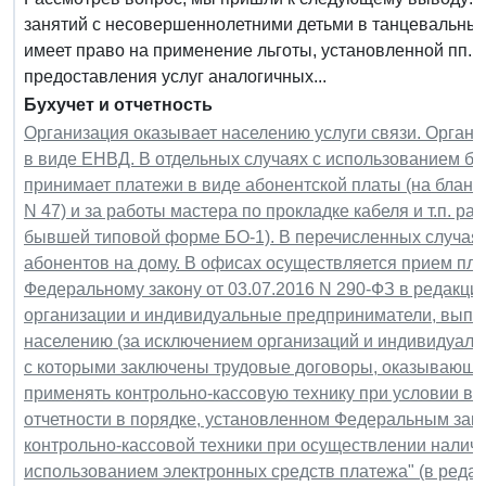
занятий с несовершеннолетними детьми в танцевальных,
имеет право на применение льготы, установленной пп. 4 
предоставления услуг аналогичных...
Бухучет и отчетность
Организация оказывает населению услуги связи. Орган
в виде ЕНВД. В отдельных случаях с использованием бл
принимает платежи в виде абонентской платы (на бланк
N 47) и за работы мастера по прокладке кабеля и т.п. ра
бывшей типовой форме БО-1). В перечисленных случая
абонентов на дому. В офисах осуществляется прием пл
Федеральному закону от 03.07.2016 N 290-ФЗ в редакции
организации и индивидуальные предприниматели, вып
населению (за исключением организаций и индивидуал
с которыми заключены трудовые договоры, оказывающих
применять контрольно-кассовую технику при условии в
отчетности в порядке, установленном Федеральным зако
контрольно-кассовой техники при осуществлении наличн
использованием электронных средств платежа" (в редак