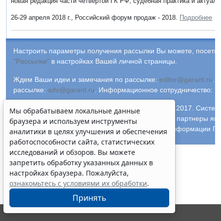
новая редакция части четвертой ГК РФ, судебная практика и актуал
26-29 апреля 2018 г., Российский форум продаж - 2018.
Подробнее
Настроить параметры получения рассылки Вы можете, посетив
"Рассылки"
в настройках Вашей личной страницы.
Ждем Ваши идеи и замечания по рассылке:
editor@garant.ru
.
Р
рассылке:
adv@garant.ru
.
Информационное сотрудничество:
p
© ООО "НПП "ГАРАНТ-СЕРВИС-УНИВЕРСИТЕТ", 2017. Систем
Мы обрабатываем локальные данные
выпускается с 1990 года. Компания "Гарант" и ее партнеры яв
браузера и используем инструменты
участниками Российской ассоциации правовой информации ГА
аналитики в целях улучшения и обеспечения
работоспособности сайта, статистических
исследований и обзоров. Вы можете
запретить обработку указанных данных в
настройках браузера. Пожалуйста,
ознакомьтесь с условиями их обработки
.
Принять