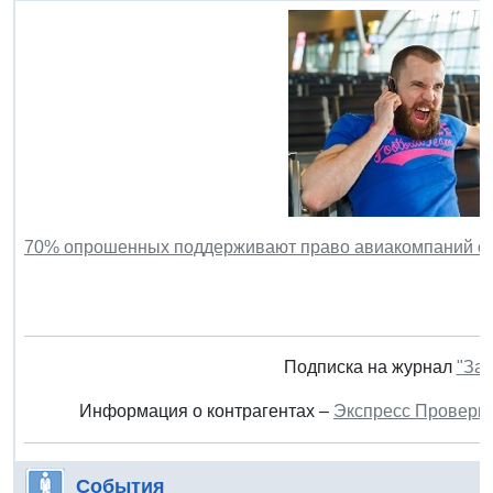
70% опрошенных поддерживают право авиакомпаний от
Подписка на журнал
"Зак
Информация о контрагентах –
Экспресс Проверк
События