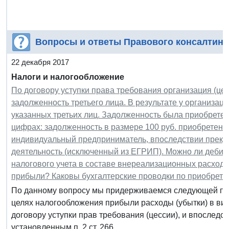
Вопросы и ответы Правового консалтинг
22 декабря 2017
Налоги и налогообложение
По договору уступки права требования организация (це
задолженность третьего лица. В результате у организа
указанных третьих лиц. Задолженность была приобретен
цифрах: задолженность в размере 100 руб. приобретена 
индивидуальный предприниматель, впоследствии прек
деятельность (исключенный из ЕГРИП). Можно ли дебит
налогового учета в составе внереализационных расход
прибыли? Каковы бухгалтерские проводки по приобрете
По данному вопросу мы придерживаемся следующей поз
целях налогообложения прибыли расходы (убытки) в ви
договору уступки прав требования (цессии), и впослед
установленным п. 2 ст. 266...