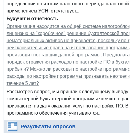
определении по итогам налогового периода налоговой ба
применением УСН, отсутствует...
Бухучет и отчетность
Организация находится на общей системе налогооблож
лицензию на "коробочное" решение бухгалтерской прог
нематериальных активов не признается, поскольку по 
неисключительные права на использование программы.
производит поставщик данной программы. Предполагаетс
порядок отражения расходов по настройке ПО в бухгалт
прибыли? Можно ли расходы по настройке программного
расходы по настройке программы признавать неотдели
течение 5 лет?
Рассмотрев вопрос, мы пришли к следующему выводу: В
компьютерной бухгалтерской программы являются расх
признаются на дату оказания услуг по настройке ПО. В 
программного обеспечения учитываются...
Результаты опросов