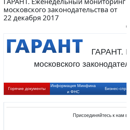
ГАРАНТ. Еженедельный мониторинг
московского законодательства от
22 декабря 2017
Пи
ГАРАНТ. 
московского законодател
Информация Минфина
Горячие документы
Бизнес-спра
и ФНС
Присоединяйтесь к нам в