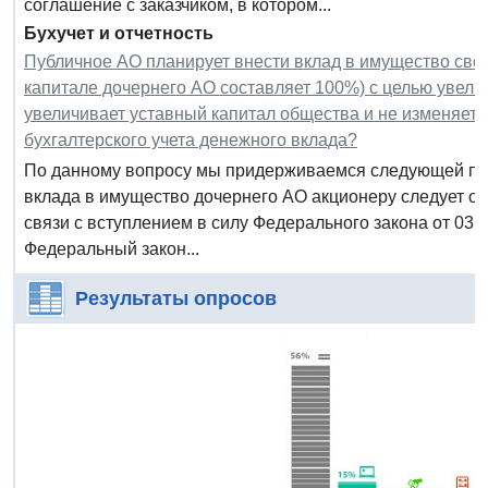
соглашение с заказчиком, в котором...
Бухучет и отчетность
Публичное АО планирует внести вклад в имущество свое
капитале дочернего АО составляет 100%) с целью увели
увеличивает уставный капитал общества и не изменяет 
бухгалтерского учета денежного вклада?
По данному вопросу мы придерживаемся следующей поз
вклада в имущество дочернего АО акционеру следует отр
связи с вступлением в силу Федерального закона от 03.
Федеральный закон...
Результаты опросов