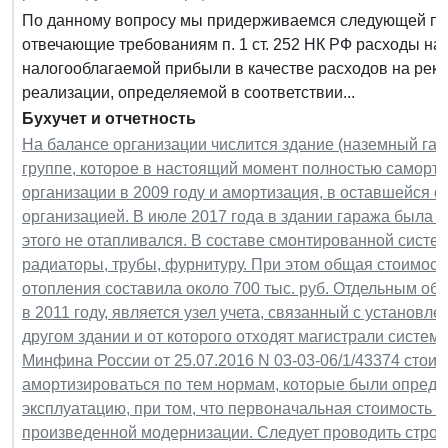
По данному вопросу мы придерживаемся следующей поз
отвечающие требованиям п. 1 ст. 252 НК РФ расходы на
налогооблагаемой прибыли в качестве расходов на рекл
реализации, определяемой в соответствии...
Бухучет и отчетность
На балансе организации числится здание (наземный гар
группе, которое в настоящий момент полностью саморт
организации в 2009 году и амортизация, в оставшейся с
организацией. В июле 2017 года в здании гаража была 
этого не отапливался. В составе смонтированной сис
радиаторы, трубы, фурнитуру. При этом общая стоимост
отопления составила около 700 тыс. руб. Отдельным об
в 2011 году, является узел учета, связанный с установл
другом здании и от которого отходят магистрали систем
Минфина России от 25.07.2016 N 03-03-06/1/43374 стои
амортизироваться по тем нормам, которые были опреде
эксплуатацию, при том, что первоначальная стоимость о
произведенной модернизации. Следует проводить строи