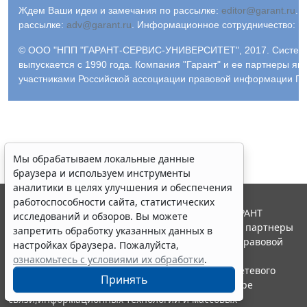
Ждем Ваши идеи и замечания по рассылке:
editor@garant.ru
.
Р
рассылке:
adv@garant.ru
.
Информационное сотрудничество:
p
© ООО "НПП "ГАРАНТ-СЕРВИС-УНИВЕРСИТЕТ", 2017. Систем
выпускается с 1990 года. Компания "Гарант" и ее партнеры яв
участниками Российской ассоциации правовой информации ГА
Мы обрабатываем локальные данные
браузера и используем инструменты
аналитики в целях улучшения и обеспечения
работоспособности сайта, статистических
© ООО "НПП "ГАРАНТ-СЕРВИС", 2026. Система ГАРАНТ
исследований и обзоров. Вы можете
выпускается с 1990 года. Компания "Гарант" и ее партнеры
запретить обработку указанных данных в
являются участниками Российской ассоциации правовой
настройках браузера. Пожалуйста,
информации ГАРАНТ.
ознакомьтесь с условиями их обработки
.
Портал ГАРАНТ.РУ зарегистрирован в качестве сетевого
Принять
издания Федеральной службой по надзору в сфере
связи,информационных технологий и массовых