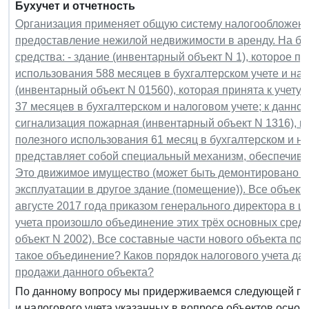
Бухучет и отчетность
Организация применяет общую систему налогообложения
предоставление нежилой недвижимости в аренду. На ба
средства: - здание (инвентарный объект N 1), которое пр
использования 588 месяцев в бухгалтерском учете и на
(инвентарный объект N 01560), которая принята к учету
37 месяцев в бухгалтерском и налоговом учете; к данн
сигнализация пожарная (инвентарный объект N 1316), ко
полезного использования 61 месяц в бухгалтерском и н
представляет собой специальный механизм, обеспечиваю
Это движимое имущество (может быть демонтировано бе
эксплуатации в другое здание (помещение)). Все объек
августе 2017 года приказом генерального директора в ц
учета произошло объединение этих трёх основных средс
объект N 2002). Все составные части нового объекта п
такое объединение? Каков порядок налогового учета да
продажи данного объекта?
По данному вопросу мы придерживаемся следующей поз
и налогового учета указанных в вопросе объектов основ