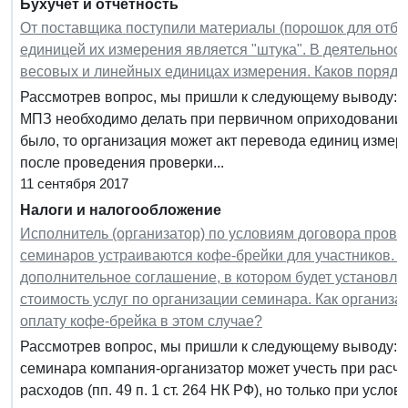
Бухучет и отчетность
От поставщика поступили материалы (порошок для отбел
единицей их измерения является "штука". В деятельнос
весовых и линейных единицах измерения. Каков поряд
Рассмотрев вопрос, мы пришли к следующему выводу: 
МПЗ необходимо делать при первичном оприходовании их
было, то организация может акт перевода единиц изме
после проведения проверки...
11 сентября 2017
Налоги и налогообложение
Исполнитель (организатор) по условиям договора пров
семинаров устраиваются кофе-брейки для участников. П
дополнительное соглашение, в котором будет установлен
стоимость услуг по организации семинара. Как организа
оплату кофе-брейка в этом случае?
Рассмотрев вопрос, мы пришли к следующему выводу: Р
семинара компания-организатор может учесть при расче
расходов (пп. 49 п. 1 ст. 264 НК РФ), но только при усл