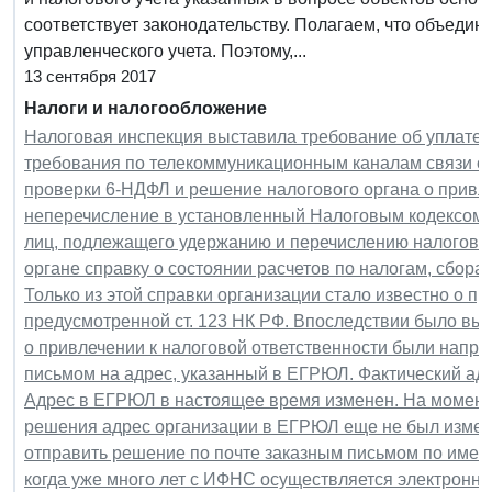
соответствует законодательству. Полагаем, что объедин
управленческого учета. Поэтому,...
13 сентября 2017
Налоги и налогообложение
Налоговая инспекция выставила требование об уплате
требования по телекоммуникационным каналам связи ор
проверки 6-НДФЛ и решение налогового органа о привл
неперечисление в установленный Налоговым кодексом 
лиц, подлежащего удержанию и перечислению налоговым
органе справку о состоянии расчетов по налогам, сбор
Только из этой справки организации стало известно о пр
предусмотренной ст. 123 НК РФ. Впоследствии было выя
о привлечении к налоговой ответственности были напр
письмом на адрес, указанный в ЕГРЮЛ. Фактический ад
Адрес в ЕГРЮЛ в настоящее время изменен. На момент 
решения адрес организации в ЕГРЮЛ еще не был измен
отправить решение по почте заказным письмом по имею
когда уже много лет с ИФНС осуществляется электронны