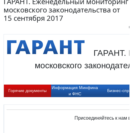
ГАРАНТ. Еженедельный мониторинг
московского законодательства от
15 сентября 2017
Пи
ГАРАНТ. 
московского законодател
Информация Минфина
Горячие документы
Бизнес-спра
и ФНС
Присоединяйтесь к нам в