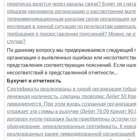
переписка ведутся через каналы связи? Будет ли счита
образом уведомила организацию о рассмотрении матери
телекоммуникационным каналам связи организация ниче
инспекция в данной ситуации по результатам камерально
требования о предоставлении пояснений? Можно ли от
случае?
По данному вопросу мы придерживаемся следующей поз
организации о выявленных ошибках или несоответствия
представления соответствующих пояснений. Если нало
несоответствий в представленной отчетности...
Бухучет и отчетность
Сертификаты реализованы в одной организации (общая 
денежная наличность, сделаны проводки: Дебет 50 Креди
ликвидируется. При этом вновь созданная организация 
отражает эти суммы в выручке (Дебет 76.09 Кредит 90.0
договору купли-продажи были приобретены остатки гото
оборудование, нереализованные сертификаты. К новой 
реализованных ранее ликвидированной организацией сер