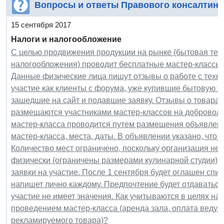
Вопросы и ответы Правового консалтинг
15 сентября 2017
Налоги и налогообложение
С целью продвижения продукции на рынке (бытовая тех
налогообложения) проводит бесплатные мастер-классы 
Данные физические лица пишут отзывы о работе с техни
участие как клиенты с форума, уже купившие бытовую те
зашедшие на сайт и подавшие заявку. Отзывы о товарах 
размещаются участниками мастер-классов на добровол
мастер-класса проводится путем размещения объявлени
мастер-класса, места, даты. В объявлении указано, что
Количество мест ограничено, поскольку организация не
физически (ограничены размерами кулинарной студии),
заявки на участие. После 1 сентября будет оглашен сп
напишет лично каждому. Предпочтение будет отдаваться
участие не имеет значения. Как учитываются в целях н
проведением мастер-класса (аренда зала, оплата ведущ
рекламируемого товара)?