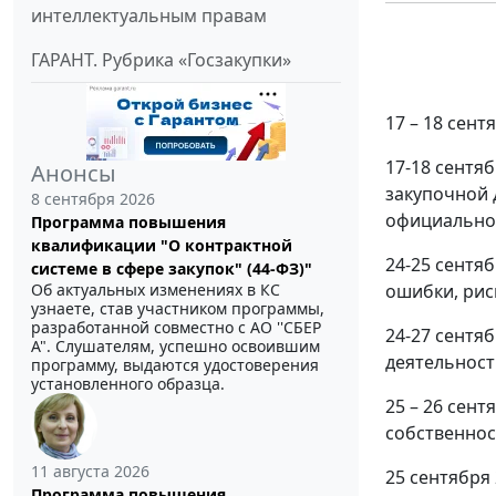
интеллектуальным правам
ГАРАНТ. Рубрика «Госзакупки»
17 – 18 сен
17-18 сентя
Анонсы
закупочной д
8 сентября 2026
официальном
Программа повышения
квалификации "О контрактной
24-25 сентя
системе в сфере закупок" (44-ФЗ)"
Об актуальных изменениях в КС
ошибки, рис
узнаете, став участником программы,
разработанной совместно с АО ''СБЕР
24-27 сентя
А". Слушателям, успешно освоившим
деятельност
программу, выдаются удостоверения
установленного образца.
25 – 26 сен
собственнос
11 августа 2026
25 сентября
Программа повышения