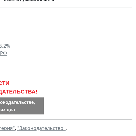
15,2%
 РФ
СТИ
ДАТЕЛЬСТВА!
конодательстве,
гих дел
терия"
,
"Законодательство"
.