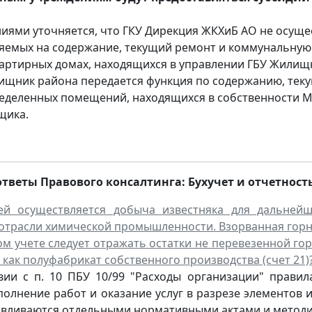
иями уточняется, что ГКУ Дирекция ЖКХиБ АО не осуще
яемых на содержание, текущий ремонт и коммунальную
артирных домах, находящихся в управлении ГБУ Жилищ
ищник района передается функция по содержанию, тек
еделенных помещений, находящихся в собственности М
щика.
ответы Правового консалтинга:
Бухучет и отчетност
ей осуществляется добыча известняка для дальнейш
 отрасли химической промышленности. Взорванная горна
ом учете следует отражать остатки не перевезенной го
и как полуфабрикат собственного производства (счет 21)
вии с п. 10 ПБУ 10/99 "Расходы организации" правил
полнение работ и оказание услуг в разрезе элементов и
навливаются отдельными нормативными актами и методи