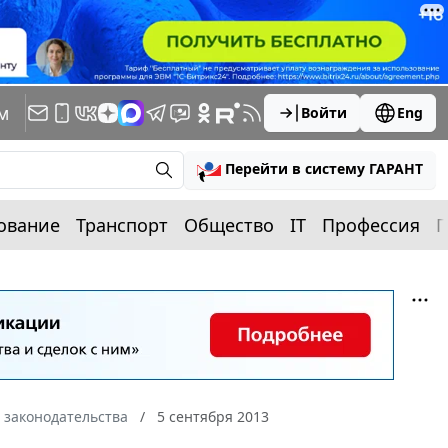
м
Войти
Eng
Перейти в систему ГАРАНТ
ование
Транспорт
Общество
IT
Профессия
П
 законодательства
5 сентября 2013